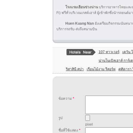
โรงแรม
เฮือนข่วงน่าน
บริการอาหารไทยและห่า
Fi) ฟรีทั่วบริเวณเกสต์เฮาส์ ผู้เข้าพักซึ่งนำรถยน
Huen Kuang Nan
ยังเตรียมกิจกรรมนันทนาก
บริการรถรับ-ส่งถึงสนามบิน
107 ทาวเวอร์
เควัน โ
น่านโนเบิลเฮาส์ การ์เด
ริสาสินี สปา
เรือนไม้งาม รีสอร์ท
ศศิดารา ร
ข้อความ
*
รูป
pixel
ชื่อที่ใช้แสดง
*