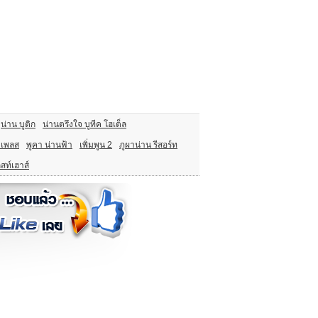
น่าน บูติก
น่านตรึงใจ บูทีค โฮเต็ล
 เพลส
พูคา น่านฟ้า
เพิ่มพูน 2
ภูผาน่าน รีสอร์ท
กสท์เฮาส์