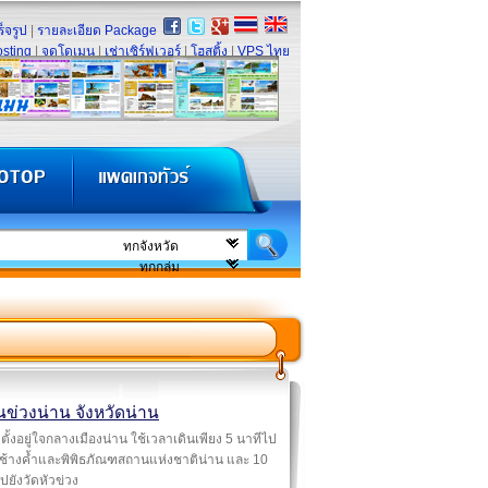
็จรูป
|
รายละเอียด Package
sting
|
จดโดเมน
|
เช่าเซิร์ฟเวอร์
|
โฮสติ้ง
|
VPS ไทย
นข่วงน่าน จังหวัดน่าน
ตั้งอยู่ใจกลางเมืองน่าน ใช้เวลาเดินเพียง 5 นาทีไป
ดช้างค้ำและพิพิธภัณฑสถา​​นแห่งชาติน่าน และ 10
ปยังวัดหัวข่วง