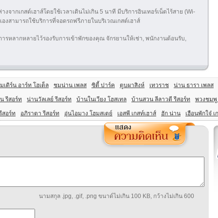
งจากเกสต์เฮาส์โดยใช้เวลาเดินไม่เกิน 5 นาที มีบริการอินเทอร์เน็ตไร้สาย (Wi-
ต์มาเองสามารถใช้บริการที่จอดรถฟรีภายในบริเวณเกสต์เฮาส์
ารหลากหลายไว้รองรับการเข้าพักของคุณ จักรยานให้เช่า, พนักงานต้อนรับ,
มเดิร์น อาร์ท โฮเต็ล
ชมน่าน เพลส
ซิตี้ ปาร์ค
ตูบผาสิงห์
เทวราช
น่าน ธารา เพลส
น รีสอร์ท
น่านวัลเลย์ รีสอร์ท
บ้านในเวียง โฮสเทล
บ้านสวน ลีลาวดี รีสอร์ท
พวงชมพู
ีสอร์ท
อภิราตา รีสอร์ท
อุ่นไอมาง โฮมสเตย์
เอสพี เกสท์เฮาส์
ฮัก น่าน
เฮือนพักใจ๋ เ
นามสกุล .jpg, .gif, .png ขนาด์ไม่เกิน 100 KB, กว้างไม่เกิน 600