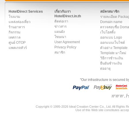
สมาชิก
|
เกี่ยวกับเรา
|
ติดต่อเรา
|
แผนผัง
|
ข่าวสาร
|
User A
HotelDirect Services
เกี่ยวกับเรา
สมัครสมาชิก
HotelDirect.in.th
โรงแรม
รายละเอียด Packa
ติดต่อเรา
แหล่งท่องเที่ยว
Domain name
ข่าวสาร
ร้านอาหาร
ตรวจสอบชื่อ Dom
แผนผัง
กิจกรรม
เว็บโฮสติ้ง
โฆษณา
เทศกาล
ออกแบบ Logo
User Agreement
ศูนย์ OTOP
ออกแบบเว็บไซต์
Privacy Policy
แพคเกจทัวร์
ตัวอย่าง Template
สมาชิก
Template มาใหม่
วิธีการชำระเงิน
ยืนยันชำระเงิน
ต่ออายุ
"Our infrastructure is secured 
Copyright © 1995-2026 Ideal Creation Center Co., Ltd. All Rights 
Use of this Web site constitutes accep