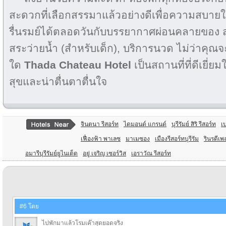
สะดวกที่เลือกสรรมาแล้วอย่างดีเพื่อความสบายใน
รื่นรมย์ได้ตลอดวันกับบรรยากาศผ่อนคลายของ ส
สระว่ายน้ำ (สำหรับเด็ก), บริการนวด ไม่ว่าคุณจะ
ใด
Thada Chateau Hotel
เป็นสถานที่ที่ดีเยี่
สุขและน่าตื่นตาตื่นใจ
จินตนา รีสอร์ท
ไดมอนด์ แกรนด์
บุรีรัมย์ สิริ รีสอร์ท
เบ
เฟื่องฟ้า พาเลซ
มาเมซอง
เมืองรีสอร์ทบุรีรัม
รินรดีเพ
อมารีบุรีรัมย์ยูไนเต็ด
อยู่ เจริญ เซอร์วิส
เอราวัณ รีสอร์ท
#6 โดย
ไปพักมาแล้วโรมเค๊าสุดยอดจริง