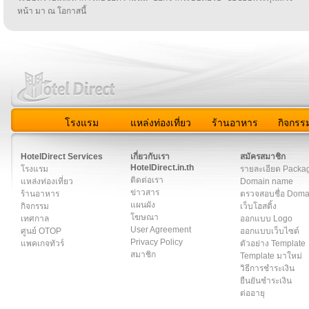
หน้า มา ณ โอกาสนี้
โรงแรม
แหล่งท่องเที่ยว
ร้านอาหาร
กิจกรร
สมาชิก
|
เกี่ยวกับเรา
|
ติดต่อเรา
|
แผนผัง
|
ข่าวสาร
|
User A
HotelDirect Services
เกี่ยวกับเรา
สมัครสมาชิก
HotelDirect.in.th
โรงแรม
รายละเอียด Packa
ติดต่อเรา
แหล่งท่องเที่ยว
Domain name
ข่าวสาร
ร้านอาหาร
ตรวจสอบชื่อ Dom
แผนผัง
กิจกรรม
เว็บโฮสติ้ง
โฆษณา
เทศกาล
ออกแบบ Logo
User Agreement
ศูนย์ OTOP
ออกแบบเว็บไซต์
Privacy Policy
แพคเกจทัวร์
ตัวอย่าง Template
สมาชิก
Template มาใหม่
วิธีการชำระเงิน
ยืนยันชำระเงิน
ต่ออายุ