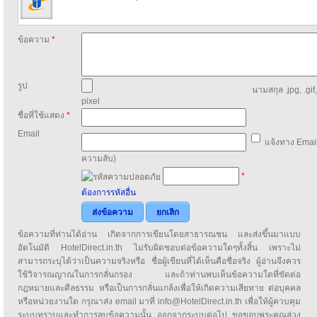
ข้อความ
*
รูป
นามสกุล .jpg, .gif
pixel
ชื่อที่ใช้แสดง
*
Email
แจ้งทาง Email
ความลับ)
*
ต้องการรหัสอื่น
ส่งข้อความ
ยกเลิก
ข้อความที่ท่านได้อ่าน เกิดจากการเขียนโดยสาธารณชน และส่งขึ้นมาแบบ
อัตโนมัติ HotelDirect.in.th ไม่รับผิดชอบต่อข้อความใดๆทั้งสิ้น เพราะไม่
สามารถระบุได้ว่าเป็นความจริงหรือ ชื่อผู้เขียนที่ได้เห็นคือชื่อจริง ผู้อ่านจึงควร
ใช้วิจารณญาณในการกลั่นกรอง และถ้าท่านพบเห็นข้อความใดที่ขัดต่อ
กฎหมายและศีลธรรม หรือเป็นการกลั่นแกล้งเพื่อให้เกิดความเสียหาย ต่อบุคคล
หรือหน่วยงานใด กรุณาส่ง email มาที่ info@HotelDirect.in.th เพื่อให้ผู้ควบคุม
ระบบทราบและทำการลบข้อความนั้น ออกจากระบบต่อไป ขอขอบพระคุณล่วง