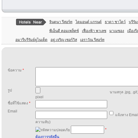
จินตนา รีสอร์ท
ไดมอนด์ แกรนด์
ธาดา ชาโตว์
บุรีรัม
พีเอ็นดี คอมเพล็คซ์
เฟื่องฟ้า พาเลซ
มาเมซอง
เมืองรี
อมารีบุรีรัมย์ยูไนเต็ด
อยู่ เจริญ เซอร์วิส
เอราวัณ รีสอร์ท
ข้อความ
*
รูป
นามสกุล .jpg, .gif
pixel
ชื่อที่ใช้แสดง
*
Email
แจ้งทาง Email
ความลับ)
*
ต้องการรหัสอื่น