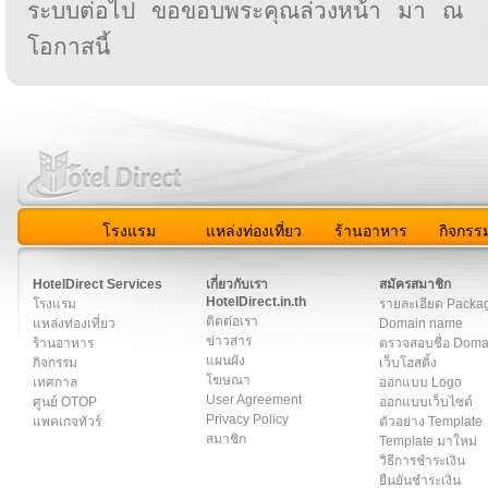
ระบบต่อไป ขอขอบพระคุณล่วงหน้า มา ณ
โอกาสนี้
โรงแรม
แหล่งท่องเที่ยว
ร้านอาหาร
กิจกรร
สมาชิก
|
เกี่ยวกับเรา
|
ติดต่อเรา
|
แผนผัง
|
ข่าวสาร
|
User A
HotelDirect Services
เกี่ยวกับเรา
สมัครสมาชิก
HotelDirect.in.th
โรงแรม
รายละเอียด Packa
ติดต่อเรา
แหล่งท่องเที่ยว
Domain name
ข่าวสาร
ร้านอาหาร
ตรวจสอบชื่อ Dom
แผนผัง
กิจกรรม
เว็บโฮสติ้ง
โฆษณา
เทศกาล
ออกแบบ Logo
User Agreement
ศูนย์ OTOP
ออกแบบเว็บไซต์
Privacy Policy
แพคเกจทัวร์
ตัวอย่าง Template
สมาชิก
Template มาใหม่
วิธีการชำระเงิน
ยืนยันชำระเงิน