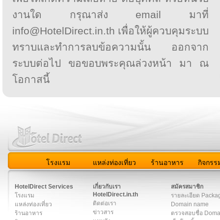
งานใด กรุณาส่ง email มาที่
info@HotelDirect.in.th เพื่อให้ผู้ควบคุมระบบ
ทราบและทำการลบข้อความนั้น ออกจาก
ระบบต่อไป ขอขอบพระคุณล่วงหน้า มา ณ
โอกาสนี้
โรงแรม
แหล่งท่องเที่ยว
ร้านอาหาร
กิจกรร
สมาชิก
|
เกี่ยวกับเรา
|
ติดต่อเรา
|
แผนผัง
|
ข่าวสาร
|
User A
HotelDirect Services
เกี่ยวกับเรา
สมัครสมาชิก
HotelDirect.in.th
โรงแรม
รายละเอียด Packa
ติดต่อเรา
แหล่งท่องเที่ยว
Domain name
ข่าวสาร
ร้านอาหาร
ตรวจสอบชื่อ Dom