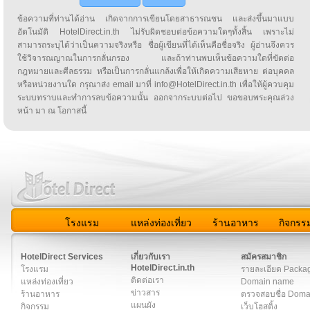
ข้อความที่ท่านได้อ่าน เกิดจากการเขียนโดยสาธารณชน และส่งขึ้นมาแบบ
อัตโนมัติ HotelDirect.in.th ไม่รับผิดชอบต่อข้อความใดๆทั้งสิ้น เพราะไม่
สามารถระบุได้ว่าเป็นความจริงหรือ ชื่อผู้เขียนที่ได้เห็นคือชื่อจริง ผู้อ่านจึงควร
ใช้วิจารณญาณในการกลั่นกรอง และถ้าท่านพบเห็นข้อความใดที่ขัดต่อ
กฎหมายและศีลธรรม หรือเป็นการกลั่นแกล้งเพื่อให้เกิดความเสียหาย ต่อบุคคล
หรือหน่วยงานใด กรุณาส่ง email มาที่ info@HotelDirect.in.th เพื่อให้ผู้ควบคุม
ระบบทราบและทำการลบข้อความนั้น ออกจากระบบต่อไป ขอขอบพระคุณล่วง
หน้า มา ณ โอกาสนี้
โรงแรม
แหล่งท่องเที่ยว
ร้านอาหาร
กิจกรร
สมาชิก
|
เกี่ยวกับเรา
|
ติดต่อเรา
|
แผนผัง
|
ข่าวสาร
|
User A
HotelDirect Services
เกี่ยวกับเรา
สมัครสมาชิก
HotelDirect.in.th
โรงแรม
รายละเอียด Packa
ติดต่อเรา
แหล่งท่องเที่ยว
Domain name
ข่าวสาร
ร้านอาหาร
ตรวจสอบชื่อ Dom
แผนผัง
กิจกรรม
เว็บโฮสติ้ง