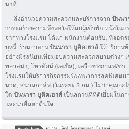
นาที
สิ่งอำนวยความสะดวกและบริการจาก
ปันนาร
ว่าจะสร้างความพึงพอใจให้แก่ผู้เข้าพัก หนึ่ง
จากทางโรงแรม ได้แก่ พนักงานต้อนรับ, ที่จอดรถ, 
บุหรี่, ร้านอาหาร
ปันนารา บูติคเฮาส์
ให้บริการห้
อย่างมีรสนิยมเพื่อมอบความสะดวกสบายต่างๆ เช
พลาสม่า, โทรทัศน์ (เคเบิล), เครื่องชงกาแฟ/ชา, เ
โรงแรมให้บริการกิจกรรมนันทนาการสุดพิเศษมา
นวด, สนามกอล์ฟ (ในระยะ 3 กม.) ไม่ว่าคุณจะ
ใด
ปันนารา บูติคเฮาส์
เป็นสถานที่ที่ดีเยี่ยมในก
และน่าตื่นตาตื่นใจ
เจปาร์ค
เท็ดดี้แอ็ทธรรมศาสตร์
ป็อปเฮ้าส์