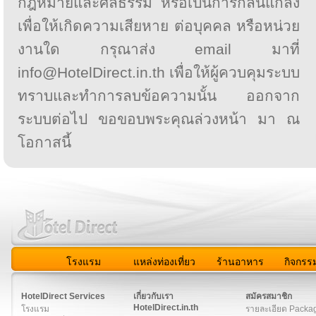
กฎหมายและศีลธรรม หรือเป็นการกลั่นแกล้ง
เพื่อให้เกิดความเสียหาย ต่อบุคคล หรือหน่วย
งานใด กรุณาส่ง email มาที่
info@HotelDirect.in.th เพื่อให้ผู้ควบคุมระบบ
ทราบและทำการลบข้อความนั้น ออกจาก
ระบบต่อไป ขอขอบพระคุณล่วงหน้า มา ณ
โอกาสนี้
โรงแรม
แหล่งท่องเที่ยว
ร้านอาหาร
กิจกรร
สมาชิก
|
เกี่ยวกับเรา
|
ติดต่อเรา
|
แผนผัง
|
ข่าวสาร
|
User A
HotelDirect Services
เกี่ยวกับเรา
สมัครสมาชิก
HotelDirect.in.th
โรงแรม
รายละเอียด Packa