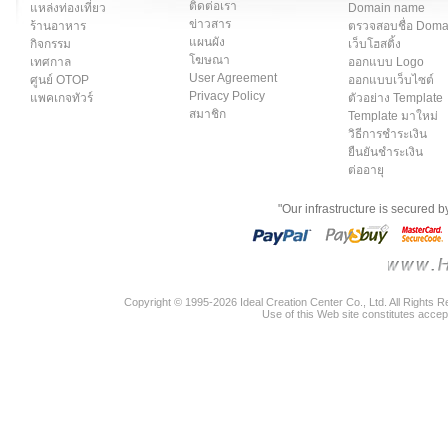
ติดต่อเรา
แหล่งท่องเที่ยว
Domain name
ข่าวสาร
ร้านอาหาร
ตรวจสอบชื่อ Dom
แผนผัง
กิจกรรม
เว็บโฮสติ้ง
โฆษณา
เทศกาล
ออกแบบ Logo
User Agreement
ศูนย์ OTOP
ออกแบบเว็บไซต์
Privacy Policy
แพคเกจทัวร์
ตัวอย่าง Template
สมาชิก
Template มาใหม่
วิธีการชำระเงิน
ยืนยันชำระเงิน
ต่ออายุ
"Our infrastructure is secured 
Copyright © 1995-2026 Ideal Creation Center Co., Ltd. All Rights 
Use of this Web site constitutes accep