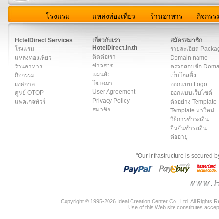
โรงแรม
แหล่งท่องเที่ยว
ร้านอาหาร
กิจกรร
สมาชิก
|
เกี่ยวกับเรา
|
ติดต่อเรา
|
แผนผัง
|
ข่าวสาร
|
User A
HotelDirect Services
เกี่ยวกับเรา
สมัครสมาชิก
HotelDirect.in.th
โรงแรม
รายละเอียด Packa
ติดต่อเรา
แหล่งท่องเที่ยว
Domain name
ข่าวสาร
ร้านอาหาร
ตรวจสอบชื่อ Dom
แผนผัง
กิจกรรม
เว็บโฮสติ้ง
โฆษณา
เทศกาล
ออกแบบ Logo
User Agreement
ศูนย์ OTOP
ออกแบบเว็บไซต์
Privacy Policy
แพคเกจทัวร์
ตัวอย่าง Template
สมาชิก
Template มาใหม่
วิธีการชำระเงิน
ยืนยันชำระเงิน
ต่ออายุ
"Our infrastructure is secured 
Copyright © 1995-2026 Ideal Creation Center Co., Ltd. All Rights 
Use of this Web site constitutes accep