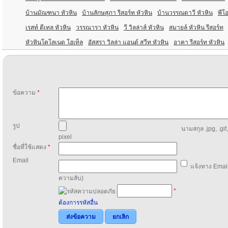
บ้านมัณฑนา หัวหิน
บ้านลักษสุภา รีสอร์ท หัวหิน
บ้านวรรณดาวี หัวหิน
พีโอ
เรสท์ ดีเทล หัวหิน
วรรณารา หัวหิน
วี วิลล่าส์ หัวหิน
สมายล์ หัวหิน รีสอร์ท
หัวหินโคโลเนด โฮเท็ล
อัสสรา วิลล่า แอนด์ สวีท หัวหิน
อาคา รีสอร์ท หัวหิน
ข้อความ
*
รูป
นามสกุล .jpg, .gif
pixel
ชื่อที่ใช้แสดง
*
Email
แจ้งทาง Email
ความลับ)
*
ต้องการรหัสอื่น
ส่งข้อความ
ยกเลิก