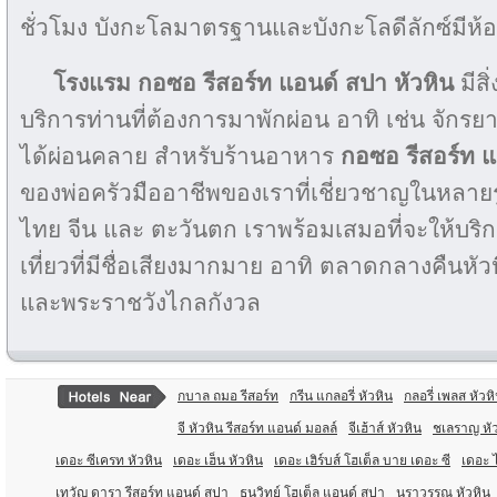
ชั่วโมง บังกะโลมาตรฐานและบังกะโลดีลักซ์มีห้
โรงแรม กอซอ รีสอร์ท แอนด์ สปา หัวหิน
มีส
บริการท่านที่ต้องการมาพักผ่อน อาทิ เช่น จักร
ได้ผ่อนคลาย สำหรับร้านอาหาร
กอซอ รีสอร์ท 
ของพ่อครัวมืออาชีพของเราที่เชี่ยวชาญในหลา
ไทย จีน และ ตะวันตก เราพร้อมเสมอที่จะให้บริ
เที่ยวที่มีชื่อเสียงมากมาย อาทิ ตลาดกลางคืนหั
และพระราชวังไกลกังวล
กบาล ถมอ รีสอร์ท
กรีน แกลอรี่ หัวหิน
กลอรี่ เพลส หัวห
จี หัวหิน รีสอร์ท แอนด์ มอลล์
จีเฮ้าส์ หัวหิน
ชเลราญ หั
เดอะ ซีเครท หัวหิน
เดอะ เฮ็น หัวหิน
เดอะ เฮิร์บส์ โฮเต็ล บาย เดอะ ซี
เดอะ ไ
เทวัญ ดารา รีสอร์ท แอนด์ สปา
ธนวิทย์ โฮเต็ล แอนด์ สปา
นราวรรณ หัวหิน