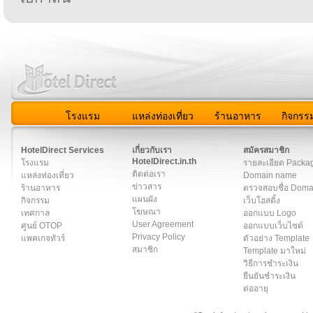
โรงแรม
แหล่งท่องเที่ยว
ร้านอาหาร
กิจกรร
สมาชิก
|
เกี่ยวกับเรา
|
ติดต่อเรา
|
แผนผัง
|
ข่าวสาร
|
User A
HotelDirect Services
เกี่ยวกับเรา
สมัครสมาชิก
HotelDirect.in.th
โรงแรม
รายละเอียด Packa
ติดต่อเรา
แหล่งท่องเที่ยว
Domain name
ข่าวสาร
ร้านอาหาร
ตรวจสอบชื่อ Dom
แผนผัง
กิจกรรม
เว็บโฮสติ้ง
โฆษณา
เทศกาล
ออกแบบ Logo
User Agreement
ศูนย์ OTOP
ออกแบบเว็บไซต์
Privacy Policy
แพคเกจทัวร์
ตัวอย่าง Template
สมาชิก
Template มาใหม่
วิธีการชำระเงิน
ยืนยันชำระเงิน
ต่ออายุ