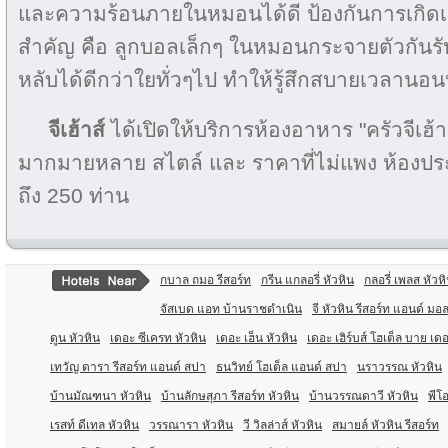
และความร้อนภายในหมอนได้ดี ป้องกันการเกิดเชื
สำคัญ คือ ลูกบอลเล็กๆ ในหมอนกระจายตัวกันร
หลับได้ดีกว่าใยทั่วๆไป ทำให้รู้สึกสบายเวลานอน
จีเฮ้าส์
ได้เปิดให้บริการห้องอาหาร "ครัวจีเฮ้
มากมายหลาย สไตล์ และ ราคาที่ไม่แพง ห้องปร
ถึง 250 ท่าน
กบาล ถมอ รีสอร์ท
กรีน แกลอรี่ หัวหิน
กลอรี่ เพลส หัวห
จัสเบด แอท บ้านราชดำเนิน
จี หัวหิน รีสอร์ท แอนด์ มอล
ดูน หัวหิน
เดอะ ซีเครท หัวหิน
เดอะ เฮ็น หัวหิน
เดอะ เฮิร์บส์ โฮเต็ล บาย เดอ
เทวัญ ดารา รีสอร์ท แอนด์ สปา
ธนวิทย์ โฮเต็ล แอนด์ สปา
นราวรรณ หัวหิน
บ้านมัณฑนา หัวหิน
บ้านลักษสุภา รีสอร์ท หัวหิน
บ้านวรรณดาวี หัวหิน
พีโอ
เรสท์ ดีเทล หัวหิน
วรรณารา หัวหิน
วี วิลล่าส์ หัวหิน
สมายล์ หัวหิน รีสอร์ท