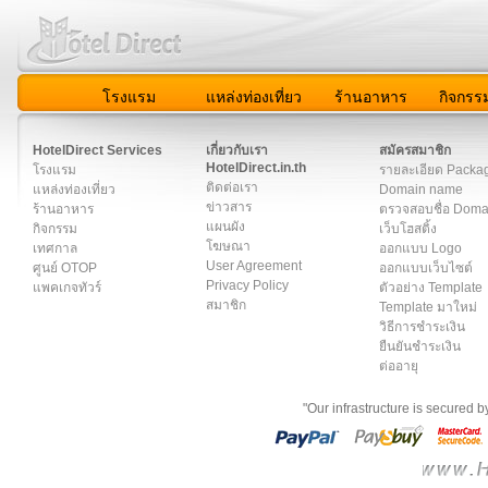
โรงแรม
แหล่งท่องเที่ยว
ร้านอาหาร
กิจกรร
สมาชิก
|
เกี่ยวกับเรา
|
ติดต่อเรา
|
แผนผัง
|
ข่าวสาร
|
User A
HotelDirect Services
เกี่ยวกับเรา
สมัครสมาชิก
HotelDirect.in.th
โรงแรม
รายละเอียด Packa
ติดต่อเรา
แหล่งท่องเที่ยว
Domain name
ข่าวสาร
ร้านอาหาร
ตรวจสอบชื่อ Dom
แผนผัง
กิจกรรม
เว็บโฮสติ้ง
โฆษณา
เทศกาล
ออกแบบ Logo
User Agreement
ศูนย์ OTOP
ออกแบบเว็บไซต์
Privacy Policy
แพคเกจทัวร์
ตัวอย่าง Template
สมาชิก
Template มาใหม่
วิธีการชำระเงิน
ยืนยันชำระเงิน
ต่ออายุ
"Our infrastructure is secured 