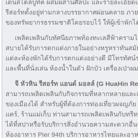
เด่นสไตล์บูทีค ผสมผสานศิลปะ และรายละเอียด
รีสอร์ทตั้งอยู่ท่ามกลางบรรยากาศผ่อนคลาย ภ
ของทรัพยากรธรรมชาติโดยรอบไว้ ให้ผู้เข้าพักไ
เพลิดเพลินกับทัศนียภาพท้องทะเลสีฟ้าครามได
สบายได้รับการตกแต่งภายในอย่างหรูหราทันสม
แต่ละห้องพักได้รับการตกแต่งอย่างดี มีโทรทัศ
และพื้นที่นั่งเล่น ห้องน้ำในตัว ฝักบัว เครื่องเป่า
จี หัวหิน รีสอร์ท แอนด์ มอลล์ (G HuaHin R
สามารถเพลิดเพลินกับกิจกรรมที่หลากหลายและแ
ของเมืองได้ สำหรับผู้ที่ต้องการท่องเที่ยวผจญภัย อ
แคร์, ร้านแม่เก็บ ท่านสามารถเพลิดเพลินกับทรี
ได้ที่สปาหรือรับบริการสิ่งอำนวยความสะดวกอื่นๆ ไ
ห้องอาหาร Pier 94th บริการอาหารไทยและอา