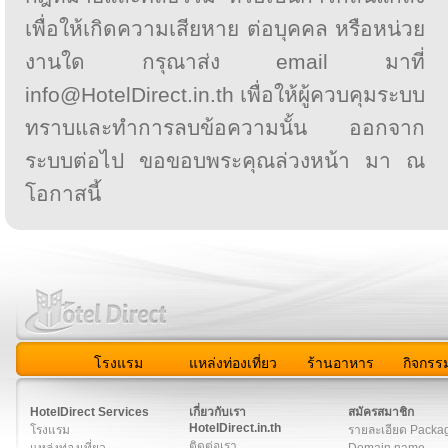
เพื่อให้เกิดความเสียหาย ต่อบุคคล หรือหน่วย
งานใด กรุณาส่ง email มาที่
info@HotelDirect.in.th เพื่อให้ผู้ควบคุมระบบ
ทราบและทำการลบข้อความนั้น ออกจาก
ระบบต่อไป ขอขอบพระคุณล่วงหน้า มา ณ
โอกาสนี้
โรงแรม
แหล่งท่องเที่ยว
ร้านอาหาร
กิจกรร
สมาชิก
|
เกี่ยวกับเรา
|
ติดต่อเรา
|
แผนผัง
|
ข่าวสาร
|
User A
HotelDirect Services
เกี่ยวกับเรา
สมัครสมาชิก
HotelDirect.in.th
โรงแรม
รายละเอียด Packa
ติดต่อเรา
แหล่งท่องเที่ยว
Domain name