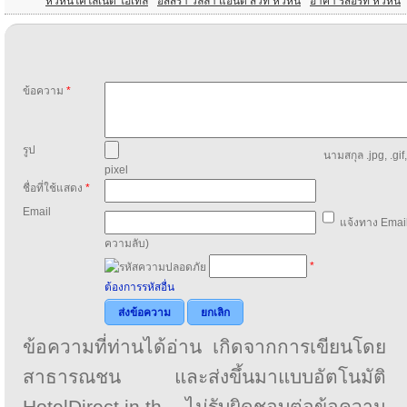
หัวหินโคโลเนด โฮเท็ล
อัสสรา วิลล่า แอนด์ สวีท หัวหิน
อาคา รีสอร์ท หัวหิน
ข้อความ
*
รูป
นามสกุล .jpg, .gif
pixel
ชื่อที่ใช้แสดง
*
Email
แจ้งทาง Email
ความลับ)
*
ต้องการรหัสอื่น
ส่งข้อความ
ยกเลิก
ข้อความที่ท่านได้อ่าน เกิดจากการเขียนโดย
สาธารณชน และส่งขึ้นมาแบบอัตโนมัติ
HotelDirect.in.th ไม่รับผิดชอบต่อข้อความ