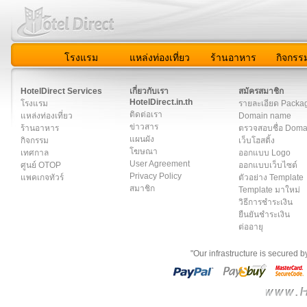
โรงแรม
แหล่งท่องเที่ยว
ร้านอาหาร
กิจกรร
สมาชิก
|
เกี่ยวกับเรา
|
ติดต่อเรา
|
แผนผัง
|
ข่าวสาร
|
User A
HotelDirect Services
เกี่ยวกับเรา
สมัครสมาชิก
HotelDirect.in.th
โรงแรม
รายละเอียด Packa
ติดต่อเรา
แหล่งท่องเที่ยว
Domain name
ข่าวสาร
ร้านอาหาร
ตรวจสอบชื่อ Dom
แผนผัง
กิจกรรม
เว็บโฮสติ้ง
โฆษณา
เทศกาล
ออกแบบ Logo
User Agreement
ศูนย์ OTOP
ออกแบบเว็บไซต์
Privacy Policy
แพคเกจทัวร์
ตัวอย่าง Template
สมาชิก
Template มาใหม่
วิธีการชำระเงิน
ยืนยันชำระเงิน
ต่ออายุ
"Our infrastructure is secured 