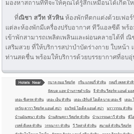
มองหาสถานที่ที่จะให้คุณได้รู้สึกเหมือนได้เกิดใ
ที่
ณิชา สวีท หัวหิน
ห้องพักทีตกแต่งด้วยเฟอร์
แต่ละห้องพักมีเครื่องปรับอากาศ ทีวีแอลซีดี พร้อมช
เข้าพักสามารถเพลิดเพลินและผ่อนคลายได้ที่ ณิ
เสริมสวย ที่ให้บริการสปาบำบัดร่างกาย ใบหน้า 
ท่านสดชื่น พร้อมให้บริการด้วยบรรยากาศที่อบอุ
กบาล ถมอ รีสอร์ท
กรีน แกลอรี่ หัวหิน
กลอรี่ เพลส หัวห
จัสเบด แอท บ้านราชดำเนิน
จี หัวหิน รีสอร์ท แอนด์ มอล
เดอะ ซีเครท หัวหิน
เดอะ เฮ็น หัวหิน
เดอะ เฮิร์บส์ โฮเต็ล บาย เดอะ ซี
เดอะ ไ
เทวัญ ดารา รีสอร์ท แอนด์ สปา
ธนวิทย์ โฮเต็ล แอนด์ สปา
นราวรรณ หัวหิน
บ้านมัณฑนา หัวหิน
บ้านลักษสุภา รีสอร์ท หัวหิน
บ้านวรรณดาวี หัวหิน
พีโอ
เรสท์ ดีเทล หัวหิน
วรรณารา หัวหิน
วี วิลล่าส์ หัวหิน
สมายล์ หัวหิน รีสอร์ท