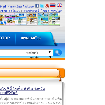
็จรูป
|
รายละเอียด Package
sting
|
จดโดเมน
|
เช่าเซิร์ฟเวอร์
|
โฮสติ้ง
|
VPS ไทย
์อุไร ซิตี้ โฮเท็ล หัวหิน จังหวัด
วบคีรีขันธ์
ตั้งอยู่ห่างจากชายหาดหัวหินและตลาดกลางคืนเพียง
.ห่างจากสถานีรถไฟหัวหินเพียง 2 กม. และห่างจาก