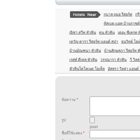
กบาล ถมอ รีสอร์ท
กรี
จัสเบด แอท บ้านราชด
ณิชา สวีท หัวหิน
ดูน หัวหิน
เดอะ ซีเครท ห
เทวัญ ดารา รีสอร์ท แอนด์ สปา
ธนวิทย์ โฮ
บ้านมัณฑนา หัวหิน
บ้านลักษสุภา รีสอร์ท ห
เรสท์ ดีเทล หัวหิน
วรรณารา หัวหิน
วี วิลล
หัวหินโคโลเนด โฮเท็ล
อัสสรา วิลล่า แอนด์ 
ข้อความ
*
รูป
pixel
ชื่อที่ใช้แสดง
*