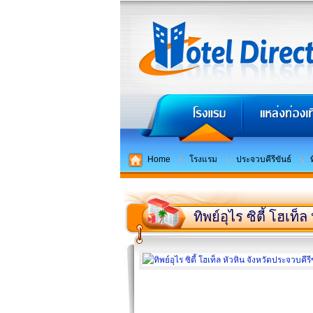
Home
โรงแรม
ประจวบคีรีขันธ์
ทิพย์อุไร ซิตี้ โฮเท็ล