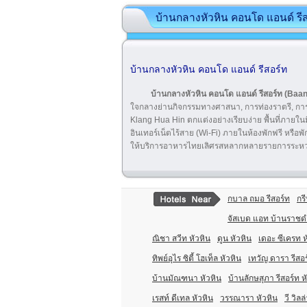
บ้านกลางหัวหิน คอนโด แอนด์ รี
บ้านกลางหัวหิน คอนโด แอนด์ รีสอร์ท
บ้านกลางหัวหิน คอนโด แอนด์ รีสอร์ท (Ba
ใจกลางย่านกิจกรรมทางศาสนา, การท่องราตรี, การเท
Klang Hua Hin ตกแต่งอย่างเรียบง่าย พื้นที่ภายใน
อินเทอร์เน็ตไร้สาย (Wi-Fi) ภายในห้องพักฟรี หรือ
ให้บริการอาหารไทยเลิศรสหลากหลายรายการระหว่างเว
กบาล ถมอ รีสอร์ท
กรี
จัสเบด แอท บ้านราชด
ณิชา สวีท หัวหิน
ดูน หัวหิน
เดอะ ซีเครท ห
ทิพย์อุไร ซิตี้ โฮเท็ล หัวหิน
เทวัญ ดารา รีสอ
บ้านมัณฑนา หัวหิน
บ้านลักษสุภา รีสอร์ท ห
เรสท์ ดีเทล หัวหิน
วรรณารา หัวหิน
วี วิลล