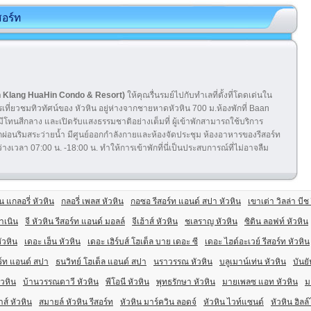
สอร์ท
an Klang HuaHin Condo & Resort)
ให้คุณรื่นรมย์ไปกับทำเลที่ตั้งที่โดดเด่นใน
ี่ยวชมทิวทัศน์ของ หัวหิน อยู่ห่างจากชายหาดหัวหิน 700 ม.ห้องพักที่ Baan
มีโทนสีกลาง และเปิดรับแสงธรรมชาติอย่างเต็มที่ ผู้เข้าพักสามารถใช้บริการ
พักผ่อนริมสระว่ายน้ำ มีศูนย์ออกกำลังกายและห้องจัดประชุม ห้องอาหารของรีสอร์ท
ลา 07:00 น. -18:00 น. ทำให้การเข้าพักที่นี่เป็นประสบการณ์ที่ไม่อาจลืม
น แกลอรี่ หัวหิน
กลอรี่ เพลส หัวหิน
กอซอ รีสอร์ท แอนด์ สปา หัวหิน
เขาเต่า วิลล่า บีช
ำเนิน
จี หัวหิน รีสอร์ท แอนด์ มอลล์
จีเฮ้าส์ หัวหิน
ชเลราญ หัวหิน
ซิติน ลอฟท์ หัวหิน
ัวหิน
เดอะ เฮ็น หัวหิน
เดอะ เฮิร์บส์ โฮเต็ล บาย เดอะ ซี
เดอะ ไฮด์อะเวย์ รีสอร์ท หัวหิน
ร์ท แอนด์ สปา
ธนวิทย์ โฮเต็ล แอนด์ สปา
นราวรรณ หัวหิน
บลูเมาน์เท่น หัวหิน
บันยั
ัวหิน
บ้านวรรณดาวี หัวหิน
พีโอนี หัวหิน
พุทธรักษา หัวหิน
มายเพลซ แอท หัวหิน
ม
่าส์ หัวหิน
สมายล์ หัวหิน รีสอร์ท
หัวหิน มาร์ควิน ลอดจ์
หัวหิน ไวท์แซนด์
หัวหิน ฮิลล์