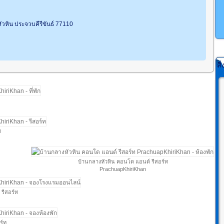
วหิน ประจวบคีรีขันธ์ 77110
ส
ท
บ้านกลางหัวหิน คอนโด แอนด์ รีสอร์ท
PrachuapKhiriKhan
รีสอร์ท
ร์ท