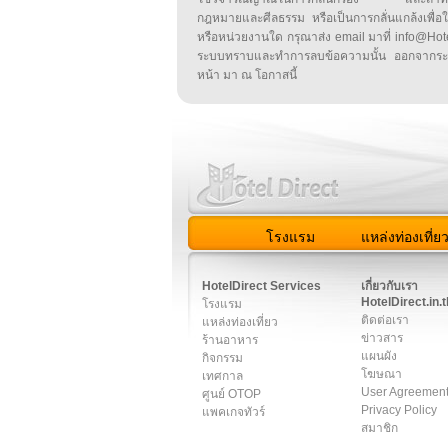
กฎหมายและศีลธรรม หรือเป็นการกลั่นแกล้งเพื่อ
หรือหน่วยงานใด กรุณาส่ง email มาที่ info@HotelD
ระบบทราบและทำการลบข้อความนั้น ออกจากระ
หน้า มา ณ โอกาสนี้
โรงแรม
แหล่งท่องเที่ย
สมาชิก
|
เกี่ยวกับเรา
|
ติด
HotelDirect Services
เกี่ยวกับเรา
HotelDirect.in.t
โรงแรม
ติดต่อเรา
แหล่งท่องเที่ยว
ข่าวสาร
ร้านอาหาร
แผนผัง
กิจกรรม
โฆษณา
เทศกาล
User Agreemen
ศูนย์ OTOP
Privacy Policy
แพคเกจทัวร์
สมาชิก