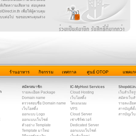
ให้เกิดความเสียหาย ต่อบุคคล
irect.in.th เพื่อให้ผู้ควบคุม
บบต่อไป ขอขอบพระคุณล่วง
ว
ร้านอาหาร
กิจกรรม
เทศกาล
ศูนย์ OTOP
แพคเกจ
ต่อเรา
|
แผนผัง
|
ข่าวสาร
|
User Agreement
|
Privacy Policy
|
โฆษณา
สมัครสมาชิก
IC-MyHost Services
Shopdd.in
h
รายละเอียด Package
Cloud Hosting
เว็บสำเร็จร
Domain name
เว็บโฮสติ้ง
สมัครเว็บสำ
ตรวจสอบชื่อ Domain name
โดเมนเนม
รายละเอียด
เว็บโฮสติ้ง
VPS
สารบัญที่ตั้
ออกแบบ Logo
Cloud Server
สารบัญเว็บ
t
ออกแบบเว็บไซต์
เช่าเซิร์ฟเวอร์
ตัวอย่าง Template
Dedicated Server
Template มาใหม่
ออกแบบเว็บไซต์
วิธีการชำระเงิน
เว็บสำเร็จรูป