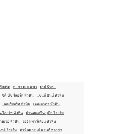
 รีสอร์ท
คาซา เดล มาเร
เคป นิทรา
ซิตี้ บีช รีสอร์ท หัวหิน
แซนด์ อินน์ หัวหิน
เดอะรีสอร์ท หัวหิน
เดอะลาภา หัวหิน
น รีสอร์ท หัวหิน
บ้านทะเลจีน บูติค รีสอร์ท
ายเวย์ หัวหิน
รอยัล พาวีเลียน หัวหิน
ไซด์ รีสอร์ท
หัวหินแกรนด์ แอนด์ พลาซ่า