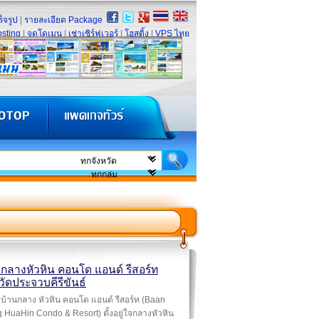
็จรูป
|
รายละเอียด Package
sting
|
จดโดเมน
|
เช่าเซิร์ฟเวอร์
|
โฮสติ้ง
|
VPS ไทย
นกลางหัวหิน คอนโด แอนด์ รีสอร์ท
วัดประจวบคีรีขันธ์
บ้านกลาง หัวหิน คอนโด แอนด์ รีสอร์ท (Baan
 HuaHin Condo & Resort) ตั้งอยู่ใจกลางหัวหิน