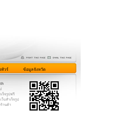
ทัวร์
ข้อมูลจังหวัด
.th
ูป
เร็จรูปฟรี
เว็บสำเร็จรูป
งร้านค้า