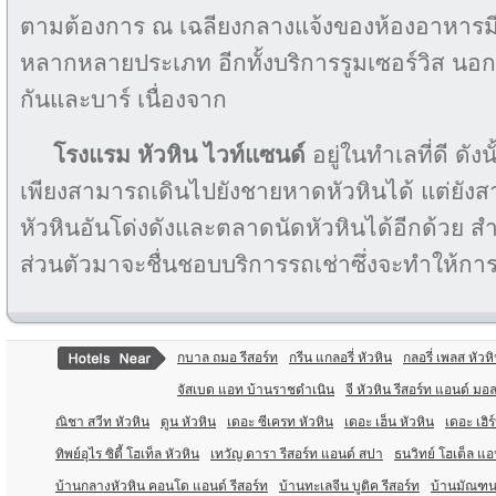
ตามต้องการ ณ เฉลียงกลางแจ้งของห้องอาหารมี
หลากหลายประเภท อีกทั้งบริการรูมเซอร์วิส นอกจ
กันและบาร์ เนื่องจาก
โรงแรม หัวหิน ไวท์แซนด์
อยู่ในทำเลที่ดี ดังนั้น
เพียงสามารถเดินไปยังชายหาดหัวหินได้ แต่ยังส
หัวหินอันโด่งดังและตลาดนัดหัวหินได้อีกด้วย สำห
ส่วนตัวมาจะชื่นชอบบริการรถเช่าซึ่งจะทำให้การไป
กบาล ถมอ รีสอร์ท
กรีน แกลอรี่ หัวหิน
กลอรี่ เพลส หัวห
จัสเบด แอท บ้านราชดำเนิน
จี หัวหิน รีสอร์ท แอนด์ มอล
ณิชา สวีท หัวหิน
ดูน หัวหิน
เดอะ ซีเครท หัวหิน
เดอะ เฮ็น หัวหิน
เดอะ เฮิร
ทิพย์อุไร ซิตี้ โฮเท็ล หัวหิน
เทวัญ ดารา รีสอร์ท แอนด์ สปา
ธนวิทย์ โฮเต็ล แ
บ้านกลางหัวหิน คอนโด แอนด์ รีสอร์ท
บ้านทะเลจีน บูติค รีสอร์ท
บ้านมัณฑน