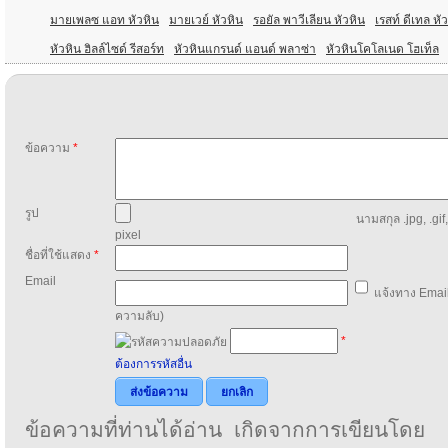
มายเพลซ แอท หัวหิน
มายเวย์ หัวหิน
รอยัล พาวีเลียน หัวหิน
เรสท์ ดีเทล หั
หัวหิน ฮิลล์ไซด์ รีสอร์ท
หัวหินแกรนด์ แอนด์ พลาซ่า
หัวหินโคโลเนด โฮเท็ล
ข้อความ
*
รูป
นามสกุล .jpg, .gif
pixel
ชื่อที่ใช้แสดง
*
Email
แจ้งทาง Email
ความลับ)
*
ต้องการรหัสอื่น
ส่งข้อความ
ยกเลิก
ข้อความที่ท่านได้อ่าน เกิดจากการเขียนโดย