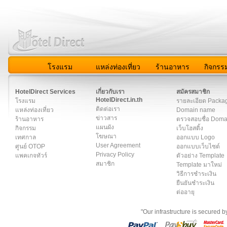
โรงแรม
แหล่งท่องเที่ยว
ร้านอาหาร
กิจกรร
สมาชิก
|
เกี่ยวกับเรา
|
ติดต่อเรา
|
แผนผัง
|
ข่าวสาร
|
User A
HotelDirect Services
เกี่ยวกับเรา
สมัครสมาชิก
HotelDirect.in.th
โรงแรม
รายละเอียด Packa
ติดต่อเรา
แหล่งท่องเที่ยว
Domain name
ข่าวสาร
ร้านอาหาร
ตรวจสอบชื่อ Dom
แผนผัง
กิจกรรม
เว็บโฮสติ้ง
โฆษณา
เทศกาล
ออกแบบ Logo
User Agreement
ศูนย์ OTOP
ออกแบบเว็บไซต์
Privacy Policy
แพคเกจทัวร์
ตัวอย่าง Template
สมาชิก
Template มาใหม่
วิธีการชำระเงิน
ยืนยันชำระเงิน
ต่ออายุ
"Our infrastructure is secured 