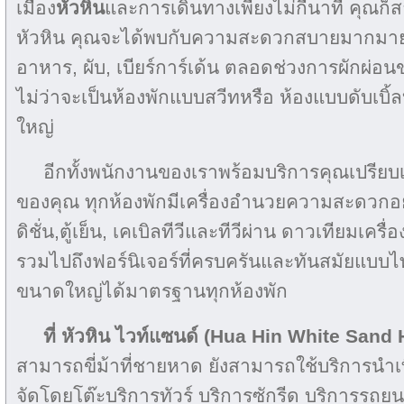
เมือง
หัวหิน
และการเดินทางเพียงไม่กี่นาที คุณก
หัวหิน คุณจะได้พบกับความสะดวกสบายมากมาย 
อาหาร, ผับ, เบียร์การ์เด้น ตลอดช่วงการผักผ่
ไม่ว่าจะเป็นห้องพักแบบสวีทหรือ ห้องแบบดับเบิ
ใหญ่
อีกทั้งพนักงานของเราพร้อมบริการคุณเปรียบเสม
ของคุณ ทุกห้องพักมีเครื่องอำนวยความสะดวกอย
ดิชั่น,ตู้เย็น, เคเบิลทีวีและทีวีผ่าน ดาวเทียมเครื
รวมไปถึงฟอร์นิเจอร์ที่ครบครันและทันสมัยแบบไ
ขนาดใหญ่ได้มาตรฐานทุกห้องพัก
ที่ หัวหิน ไวท์แซนด์
(Hua Hin White Sand H
สามารถขี่ม้าที่ชายหาด ยังสามารถใช้บริการนำเที
จัดโดยโต๊ะบริการทัวร์ บริการซักรีด บริการรถยน