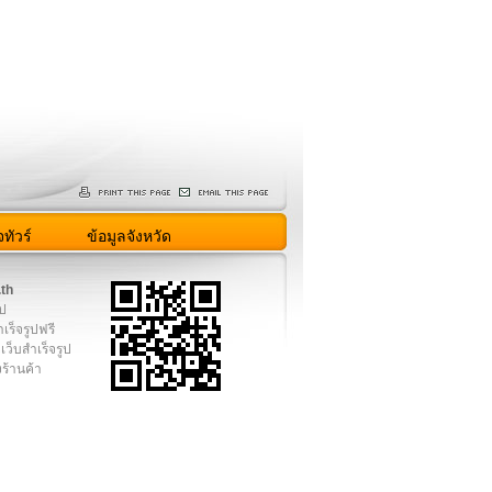
ทัวร์
ข้อมูลจังหวัด
.th
ูป
เร็จรูปฟรี
เว็บสำเร็จรูป
งร้านค้า