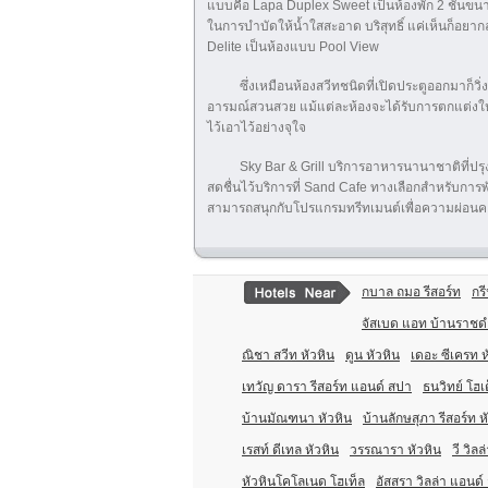
แบบคือ Lapa Duplex Sweet เป็นห้องพัก 2 ชั้นขนาด
ในการบำบัดให้น้ำใสสะอาด บริสุทธิ์ แค่เห็นก็อยา
Delite เป็นห้องแบบ Pool View
ซึ่งเหมือนห้องสวีทชนิดที่เปิดประตูออกมาก็ว
อารมณ์สวนสวย แม้แต่ละห้องจะได้รับการตกแต่งให้มีคว
ไว้เอาไว้อย่างจุใจ
Sky Bar & Grill บริการอาหารนานาชาติที่ปรุงจ
สดชื่นไว้บริการที่ Sand Cafe ทางเลือกสำหรับการพ
สามารถสนุกกับโปรแกรมทรีทเมนต์เพื่อความผ่อนคล
กบาล ถมอ รีสอร์ท
กรี
จัสเบด แอท บ้านราชด
ณิชา สวีท หัวหิน
ดูน หัวหิน
เดอะ ซีเครท ห
เทวัญ ดารา รีสอร์ท แอนด์ สปา
ธนวิทย์ โฮ
บ้านมัณฑนา หัวหิน
บ้านลักษสุภา รีสอร์ท ห
เรสท์ ดีเทล หัวหิน
วรรณารา หัวหิน
วี วิลล
หัวหินโคโลเนด โฮเท็ล
อัสสรา วิลล่า แอนด์ 