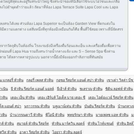
ใหญ่ที่สุดและอยู่ริมสระน้ำใหญ่ ซึ่งสระน้ำของที่นี่เลือกใช้ระบบโอโซนและเกลือ
กลงไปดำผุดดำว่ายแล้ว ถัดมาที่ห้อง Lapa Terrace Suite Lapa Cool และ Lapa
ิ่งลงสระได้เลย ส่วนห้อง Lapa Superior จะเป็นห้อง Garden View ที่ตกแต่งใน
ามแตกต่าง แต่สิ่งหนึ่งที่ทุกห้องมีเหมือนกันก็คือ พื้นที่ใช้สอย เพราะที่นี่จัดสรร
ากวัตถุดิบในท้องถิ่น โรงแรมยังมีเครื่องดื่มร้อนและเย็น และเครื่องดื่มเพื่อความ
ักผ่อนที่ Lapa Hua รวมถึงสระว่ายน้ำกลางแจ้ง และ S – Sense Spa ซึ่งท่าน
าย ได้หลากหลายรูปแบบ นอกจากนี้ยังมีห้องออกกำลังกายที่ทันสมัย
น แกลอรี่ หัวหิน
กลอรี่ เพลส หัวหิน
กอซอ รีสอร์ท แอนด์ สปา หัวหิน
เขาเต่า วิลล่า บีช
ำเนิน
จี หัวหิน รีสอร์ท แอนด์ มอลล์
จีเฮ้าส์ หัวหิน
ชเลราญ หัวหิน
ซิติน ลอฟท์ หัวหิน
ัวหิน
เดอะ เฮ็น หัวหิน
เดอะ เฮิร์บส์ โฮเต็ล บาย เดอะ ซี
เดอะ ไฮด์อะเวย์ รีสอร์ท หัวหิน
เต็ล แอนด์ สปา
นราวรรณ หัวหิน
บลูเมาน์เท่น หัวหิน
บันยัน รีสอร์ท หัวหิน
บ้านกลางห
ัวหิน
บ้านวรรณดาวี หัวหิน
พีโอนี หัวหิน
พุทธรักษา หัวหิน
มายเพลซ แอท หัวหิน
ม
่าส์ หัวหิน
สมายล์ หัวหิน รีสอร์ท
หัวหิน มาร์ควิน ลอดจ์
หัวหิน ไวท์แซนด์
หัวหิน ฮิลล์
สวีท หัวหิน
อาคา รีสอร์ท หัวหิน
ไอยรา หัวหิน ลอดจ์