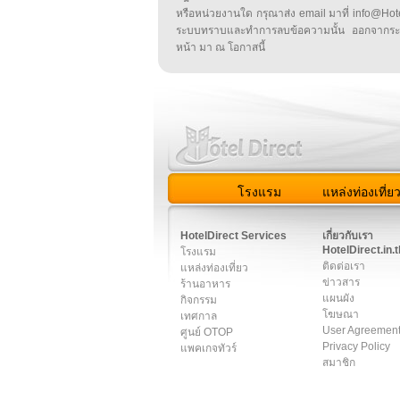
หรือหน่วยงานใด กรุณาส่ง email มาที่ info@HotelD
ระบบทราบและทำการลบข้อความนั้น ออกจากระ
หน้า มา ณ โอกาสนี้
โรงแรม
แหล่งท่องเที่ย
สมาชิก
|
เกี่ยวกับเรา
|
ติด
HotelDirect Services
เกี่ยวกับเรา
HotelDirect.in.t
โรงแรม
ติดต่อเรา
แหล่งท่องเที่ยว
ข่าวสาร
ร้านอาหาร
แผนผัง
กิจกรรม
โฆษณา
เทศกาล
User Agreemen
ศูนย์ OTOP
Privacy Policy
แพคเกจทัวร์
สมาชิก