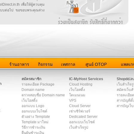
irect.in.th เพื่อให้ผู้ควบคุม
บบต่อไป ขอขอบพระคุณล่วง
ว
ร้านอาหาร
กิจกรรม
เทศกาล
ศูนย์ OTOP
แพคเกจ
ต่อเรา
|
แผนผัง
|
ข่าวสาร
|
User Agreement
|
Privacy Policy
|
โฆษณา
สมัครสมาชิก
IC-MyHost Services
Shopdd.in
h
รายละเอียด Package
Cloud Hosting
เว็บสำเร็จร
Domain name
เว็บโฮสติ้ง
สมัครเว็บสำ
ตรวจสอบชื่อ Domain name
โดเมนเนม
รายละเอียด
เว็บโฮสติ้ง
VPS
สารบัญที่ตั้
ออกแบบ Logo
Cloud Server
สารบัญเว็บ
t
ออกแบบเว็บไซต์
เช่าเซิร์ฟเวอร์
ตัวอย่าง Template
Dedicated Server
Template มาใหม่
ออกแบบเว็บไซต์
วิธีการชำระเงิน
เว็บสำเร็จรูป
ยืนยันชำระเงิน