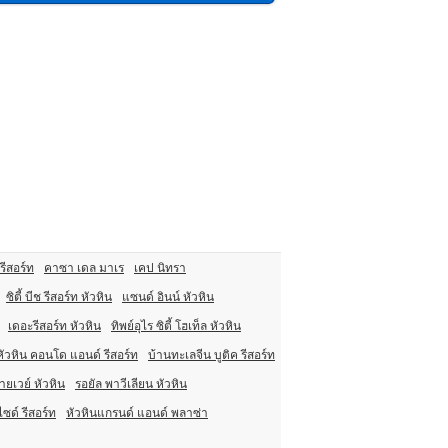
 รีสอร์ท
คาซา เดล มาเร
เคป นิทรา
ซิตี้ บีช รีสอร์ท หัวหิน
แซนด์ อินน์ หัวหิน
เดอะรีสอร์ท หัวหิน
ทิพย์อุไร ซิตี้ โฮเท็ล หัวหิน
ัวหิน คอนโด แอนด์ รีสอร์ท
บ้านทะเลจีน บูติค รีสอร์ท
ายเวย์ หัวหิน
รอยัล พาวีเลียน หัวหิน
ไซด์ รีสอร์ท
หัวหินแกรนด์ แอนด์ พลาซ่า