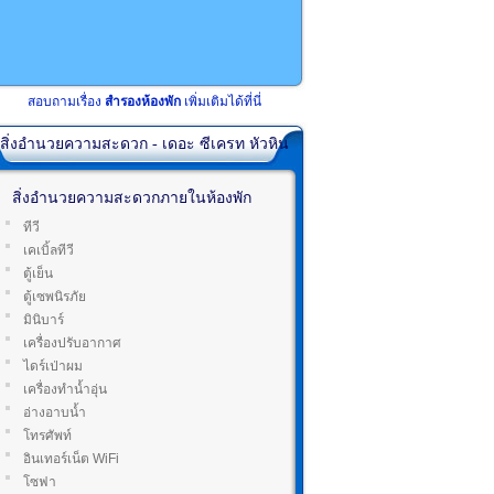
สอบถามเรื่อง
สำรองห้องพัก
เพิ่มเติมได้ที่นี่
สิ่งอำนวยความสะดวก - เดอะ ซีเครท หัวหิน
สิ่งอำนวยความสะดวกภายในห้องพัก
ทีวี
เคเบิ้ลทีวี
ตู้เย็น
ตู้เซพนิรภัย
มินิบาร์
เครื่องปรับอากาศ
ไดร์เป่าผม
เครื่องทำน้ำอุ่น
อ่างอาบน้ำ
โทรศัพท์
อินเทอร์เน็ต WiFi
โซฟา