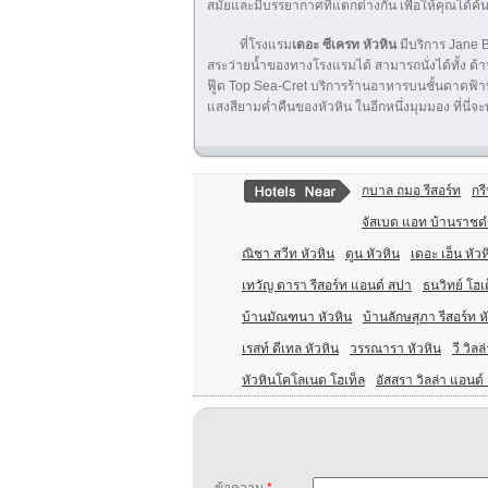
สมัยและมีบรรยากาศที่แตกต่างกัน เพื่อให้คุณได้
ที่โรงแรม
เดอะ ซีเครท หัวหิน
มีบริการ Jane 
สระว่ายน้ำของทางโรงแรมได้ สามารถนั่งได้ทั้ง ด้า
ฟู๊ด Top Sea-Cret บริการร้านอาหารบนชั้นดาดฟ้าท
แสงสียามค่ำคืนของหัวหิน ในอีกหนึ่งมุมมอง ที่นี่
กบาล ถมอ รีสอร์ท
กรี
จัสเบด แอท บ้านราชด
ณิชา สวีท หัวหิน
ดูน หัวหิน
เดอะ เฮ็น หัวห
เทวัญ ดารา รีสอร์ท แอนด์ สปา
ธนวิทย์ โฮ
บ้านมัณฑนา หัวหิน
บ้านลักษสุภา รีสอร์ท ห
เรสท์ ดีเทล หัวหิน
วรรณารา หัวหิน
วี วิลล
หัวหินโคโลเนด โฮเท็ล
อัสสรา วิลล่า แอนด์ 
ข้อความ
*