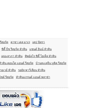
 รีสอร์ท
คาซา เดล มาเร
เคป นิทรา
ซิตี้ บีช รีสอร์ท หัวหิน
แซนด์ อินน์ หัวหิน
เดอะลาภา หัวหิน
ทิพย์อุไร ซิตี้ โฮเท็ล หัวหิน
ัวหิน คอนโด แอนด์ รีสอร์ท
บ้านทะเลจีน บูติค รีสอร์ท
ายเวย์ หัวหิน
รอยัล พาวีเลียน หัวหิน
ไซด์ รีสอร์ท
หัวหินแกรนด์ แอนด์ พลาซ่า