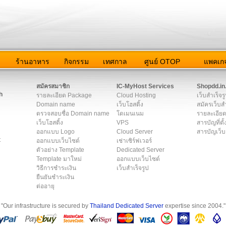
ว
ร้านอาหาร
กิจกรรม
เทศกาล
ศูนย์ OTOP
แพคเกจ
ต่อเรา
|
แผนผัง
|
ข่าวสาร
|
User Agreement
|
Privacy Policy
|
โฆษณา
สมัครสมาชิก
IC-MyHost Services
Shopdd.in
h
รายละเอียด Package
Cloud Hosting
เว็บสำเร็จร
Domain name
เว็บโฮสติ้ง
สมัครเว็บสำ
ตรวจสอบชื่อ Domain name
โดเมนเนม
รายละเอียด
เว็บโฮสติ้ง
VPS
สารบัญที่ตั้
ออกแบบ Logo
Cloud Server
สารบัญเว็บ
t
ออกแบบเว็บไซต์
เช่าเซิร์ฟเวอร์
ตัวอย่าง Template
Dedicated Server
Template มาใหม่
ออกแบบเว็บไซต์
วิธีการชำระเงิน
เว็บสำเร็จรูป
ยืนยันชำระเงิน
ต่ออายุ
"Our infrastructure is secured by
Thailand Dedicated Server
expertise since 2004."