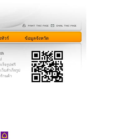
ทัวร์
ข้อมูลจังหวัด
.th
ูป
เร็จรูปฟรี
เว็บสำเร็จรูป
งร้านค้า