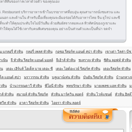
ค้นหาสีสันของกาลเวลาด้วยตัว ของคุณเอง
B. Restaurant บริการอาหารเช้าในบรรยากาศที่อบอุ่น คุณสามารถนั่งชมสวน และ
นนอก และด้านใน สำหรับมื้อเที่ยงคุณจะอิ่มอร่อยได้กับอาหารไทย จีน ยุโรป และซี
ี่จะทำให้คุณประทับใจไม่มีวันลืม ด้วยสัมผัสจากลมทะเล ทิวทัศน์ของภูเขาและ
จะทำให้คุณได้ใช้เวลากับคนพิเศษของคุณ อย่างเป็นส่วนตัวและเป็นที่น่า จดจำ
น แกลอรี่ หัวหิน
กลอรี่ เพลส หัวหิน
กอซอ รีสอร์ท แอนด์ สปา หัวหิน
เขาเต่า วิลล่า บีช
ำเนิน
จี หัวหิน รีสอร์ท แอนด์ มอลล์
จีเฮ้าส์ หัวหิน
ชเลราญ หัวหิน
ซิติน ลอฟท์ หัวหิน
ิน
เดอะ เฮิร์บส์ โฮเต็ล บาย เดอะ ซี
เดอะ ไฮด์อะเวย์ รีสอร์ท หัวหิน
เดอะรีสอร์ท หัวหิน
เต็ล แอนด์ สปา
นราวรรณ หัวหิน
บลูเมาน์เท่น หัวหิน
บันยัน รีสอร์ท หัวหิน
บ้านกลางห
ัวหิน
บ้านวรรณดาวี หัวหิน
พีโอนี หัวหิน
พุทธรักษา หัวหิน
มายเพลซ แอท หัวหิน
ม
่าส์ หัวหิน
สมายล์ หัวหิน รีสอร์ท
หัวหิน มาร์ควิน ลอดจ์
หัวหิน ไวท์แซนด์
หัวหิน ฮิลล์
สวีท หัวหิน
อาคา รีสอร์ท หัวหิน
ไอยรา หัวหิน ลอดจ์