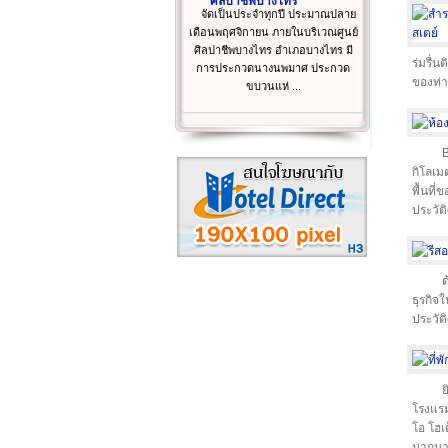
ศิลปาชีพบางไทร
จัดเป็นประจำทุกปี ประมาณปลาย
เดือนพฤศจิกายน ภายในบริเวณศูนย์
ศิลปาชีพบางไทร อำเภอบางไทร มี
ร่มรื่
การประกวดนางนพมาศ ประกวด
ของท่า
ขบวนแห่ ...
B
กิโลเม
พื้นที
ประวัต
ด
ธุรกิจ
ประวัต
ย
โรงแรม
โอ โฮเ
มากม