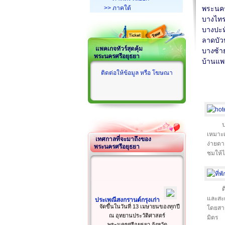
>> ภาคใต้
พระนคร
บางไท
บางปะห
ลาดบัว
แพคเกจทัวร์สุดคุ้ม
บางซ้า
พระนครศรีอยุธยา
บ้านแพ
ติดต่อให้ข้อมูล หรือ โฆษณา
ป
เหมาะเจ
เทศกาลที่จะมาถึงของ
ง่ายดา
พระนครศรีอยุธยา
ชมให้ไ
ด
และสะด
ประเพณีสงกรานต์กรุงเก่า
จัดขึ้นในวันที่ 13 เมษายนของทุกปี
โดยสาร
ณ อุทยานประวัติศาสตร์
มิตร
พระนครศรีอยุธยา จังหวัด