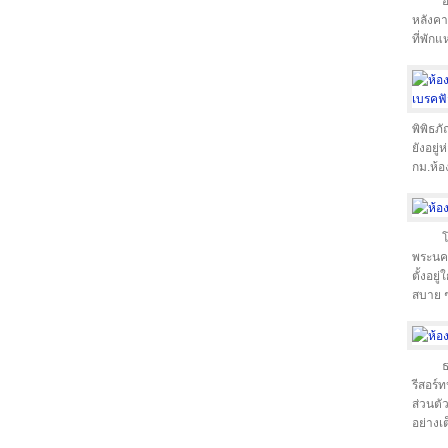
อ
หลังคา
ที่พักแ
พิพิธภ
ยังอยู
กม.ห้อ
โ
พระนคร
ตั้งอย
สบาย ๆ
ธ
รีสอร์
ส่วนตั
อย่างเต