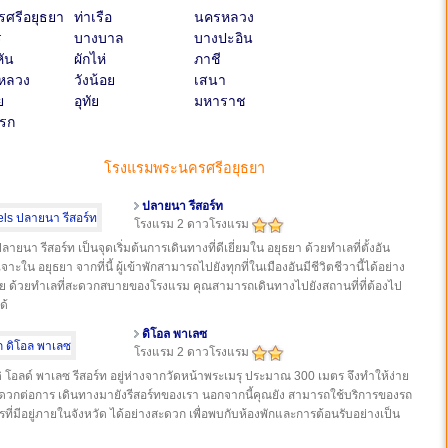
ศรีอยุธยา
ท่าเรือ
นครหลวง
ร
บางบาล
บางปะอิน
ัน
ผักไห่
ภาชี
หลวง
วังน้อย
เสนา
ย
อุทัย
มหาราช
รก
โรงแรมพระนครศรีอยุธยา
ปลายนา รีสอร์ท
โรงแรม 2 ดาวโรงแรม
ลายนา รีสอร์ท เป็นจุดเริ่มต้นการเดินทางที่ดีเยี่ยมใน อยุธยา ด้วยทำเลที่ตั้งอัน
าะใน อยุธยา จากที่นี้ ผู้เข้าพักสามารถไปยังทุกที่ในเมืองอันมีชีวิตชีวานี้ได้อย่าง
ย ด้วยทำเลที่สะดวกสบายของโรงแรม คุณสามารถเดินทางไปยังสถานที่ที่ต้องไป
ด้
ดิโอล พาเลซ
โรงแรม 2 ดาวโรงแรม
ิ โอลด์ พาเลซ รีสอร์ท อยู่ห่างจากวัดหน้าพระเมรุ ประมาณ 300 เมตร จึงทำให้ง่าย
วกต่อการ เดินทางมายังรีสอร์ทของเรา นอกจากนี้คุณยัง สามารถใช้บริการของรถ
ที่มีอยู่ภายในจังหวัด ได้อย่างสะดวก เพื่อพบกับห้องพักและการต้อนรับอย่างเป็น