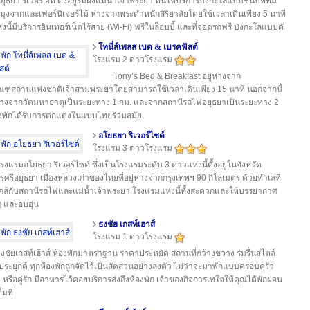
ยุธยา ริเวอร์ ฮัท ตั้งอยู่ริมฝั่งแม่น้ำเจ้าพระยา ที่นี่ให้บริการบังกะโลแบบชนบทที่มี
มุงจากและเฟอร์นิเจอร์ไม้ ห่างจากพระตำหนักสิริยาลัยโดยใช้เวลาเดินเพียง 5 นาที
ห่งนี้มีบริการอินเทอร์เน็ตไร้สาย (Wi-Fi) ฟรีในล็อบบี้ และที่จอดรถฟรี บังกะโลแบบดั
โทนี่ส์เพลส เบด & เบรคฟัสต์
โรงแรม 2 ดาวโรงแรม
Tony’s Bed & Breakfast อยู่ห่างจาก
ัณฑสถานแห่งชาติเจ้าสามพระยาโดยสามารถใช้เวลาเดินเพียง 15 นาที นอกจากนี้
่ห่างจากวัดมหาธาตุเป็นระยะทาง 1 กม. และจากสถานีรถไฟอยุธยาเป็นระยะทาง 2
งพักได้รับการตกแต่งในแบบไทยร่วมสมัย
อโยธยา ริเวอร์ไซด์
โรงแรม 3 ดาวโรงแรม
รงแรมอโยธยา ริเวอร์ไซด์ ซึ่งเป็นโรงแรมระดับ 3 ดาวแห่งนี้ตั้งอยู่ในจังหวัด
ศรีอยุธยา เมืองหลวงเก่าของไทยที่อยู่ห่างจากกรุงเทพฯ 90 กิโลเมตร ด้วยทำเลที่
ู่ใกล้กับสถานีรถไฟและแม่น้ำเจ้าพระยา โรงแรมแห่งนี้ทั้งสะดวกและให้บรรยากาศ
 และอบอุ่น
ธงชัย เกสท์เฮาส์
โรงแรม 1 ดาวโรงแรม
งชัยเกสท์เฮ้าส์ ห้องพักมาตราฐาน ราคาประหยัด สถานที่กว้างขวาง ร่มรื่นสไตล์
ทประยุกต์ ทุกห้องพักถูกจัดไว้เป็นสัดส่วนอย่างลงตัว ไม่ว่าจะมาพักแบบครอบครัว
ว หรือคู่รัก มีอาหารไว้คอยบริการส่งถึงห้องพัก เจ้าของกิจการเทใจให้คุณได้พักผ่อน
็มที่