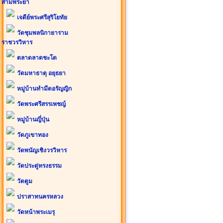
สามพระยา
เจดีย์พระศรีสุริโยทัย
วัดชุมพลนิกายาราม
ราชวรวิหาร
ตลาดลาดชะโด
วัดมหาธาตุ อยุธยา
หมู่บ้านทำมีดอรัญญิก
วัดพระศรีสรรเพชญ์
หมู่บ้านญี่ปุ่น
วัดภูเขาทอง
วัดพนัญเชิงวรวิหาร
วัดประดู่ทรงธรรม
วัดตูม
ปราสาทนครหลวง
วัดหน้าพระเมรุ