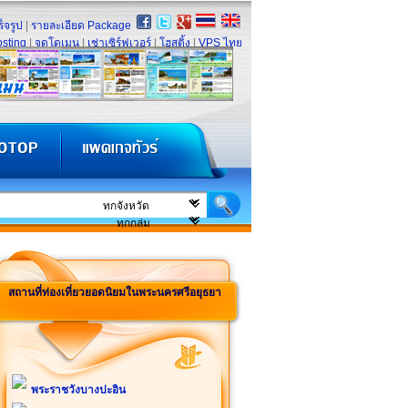
็จรูป
|
รายละเอียด Package
sting
|
จดโดเมน
|
เช่าเซิร์ฟเวอร์
|
โฮสติ้ง
|
VPS ไทย
สถานที่ท่องเที่ยวยอดนิยมในพระนครศรีอยุธยา
พระราชวังบางปะอิน