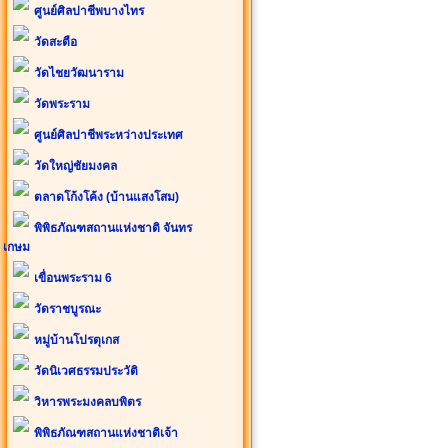
ศูนย์ศิลปาชีพบางไทร
วัดสะตือ
วัดไชยวัฒนาราม
วัดพระราม
ศูนย์ศิลปาชีพระหว่างประเทศ
วัดใหญ่ชัยมงคล
ตลาดโก้งโค้ง (บ้านแสงโสม)
พิพิธภัณฑสถานแห่งชาติ จันทร
เกษม
เขื่อนพระราม 6
วัดราชบูรณะ
หมู่บ้านโปรตุเกส
วัดนิเวศธรรมประวัติ
วิหารพระมงคลบพิตร
พิพิธภัณฑสถานแห่งชาติเจ้า