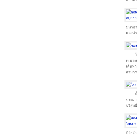
มหาธาต
และห่า
โ
เหมาะเ
เดินทา
สามารถ
ต
ประมาณ
บริสุท
มีสิ่ง