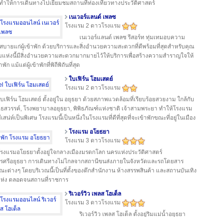
ททำให้การเดินทางไปเยี่ยมชมสถานที่ท่องเที่ยวทางประวัติศาสตร์
เนเวอร์แลนด์ เพลซ
โรงแรม 2 ดาวโรงแรม
เนเวอร์แลนด์ เพลซ รีสอร์ท ทุ่มเทมอบความ
บายแก่ผู้เข้าพัก ด้วยบริการและสิ่งอำนวยความสะดวกที่ดีพร้อมที่สุดสำหรับคุณ
แห่งนี้มีสิ่งอำนวยความสะดวกมากมายไว้ให้บริการเพื่อสร้างความสำราญใจให้
้าพัก แม้แต่ผู้เข้าพักที่พิถีพิถันที่สุด
ใบเฟิร์น โฮมเสตย์
โรงแรม 2 ดาวโรงแรม
บเฟิร์น โฮมเสตย์ ตั้งอยู่ใน อยุธยา ด้วยสภาพแวดล้อมที่เรียบร้อยสวยงาม ใกล้กับ
ไธสวรรค์, โรงพยาบาลอยุธยา, พิพิธภัณฑ์แห่งชาติ เจ้าสามพระยา ทำให้โรงแรม
มีเสน่ห์เป็นพิเศษ โรงแรมนี้เป็นหนึ่งในโรงแรมที่ดีที่สุดที่จะเข้าพักขณะที่อยู่ในเมือง
โรงแรม อโยธยา
โรงแรม 3 ดาวโรงแรม
รงแรมอโยธยาตั้งอยู่ใจกลางเมืองมรดกโลก นครแห่งประวัติศาสตร์
รศรีอยุธยา การเดินทางไม่ไกลจากสถานีขนส่งภายในจังหวัดและรถโดยสาร
ะต่างๆ โดยบริเวณนี้เป็นที่ตั้งของตึกสำนักงาน ห้างสรรพสินค้า และสถานบันเทิง
ห่ง ตลอดจนสถานที่ราชการ
ริเวอร์วิว เพลส โฮเต็ล
โรงแรม 3 ดาวโรงแรม
ริเวอร์วิว เพลส โฮเต็ล ตั้งอยู่ริมแม่น้ำอยุธยา