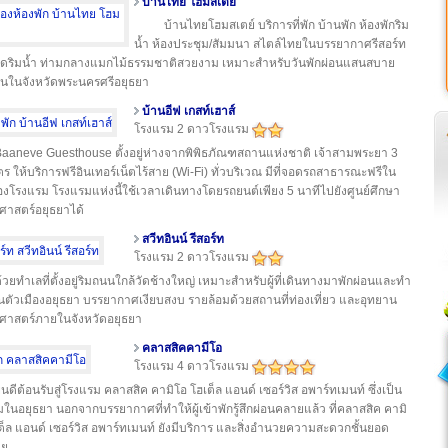
บ้านไทย โฮมสเตย์
บ้านไทยโฮมสเตย์ บริการที่พัก บ้านพัก ห้องพักริม
น้ำ ห้องประชุม/สัมมนา สไตล์ไทยในบรรยากาศรีสอร์ท
นติดริมน้ำ ท่ามกลางแมกไม้ธรรมชาติสวยงาม เหมาะสำหรับวันพักผ่อนแสนสบาย
นในจังหวัดพระนครศรีอยุธยา
บ้านอีฟ เกสท์เฮาส์
โรงแรม 2 ดาวโรงแรม
aaneve Guesthouse ตั้งอยู่ห่างจากพิพิธภัณฑสถานแห่งชาติ เจ้าสามพระยา 3
ตร ให้บริการฟรีอินเทอร์เน็ตไร้สาย (Wi-Fi) ทั่วบริเวณ มีที่จอดรถสาธารณะฟรีใน
่ของโรงแรม โรงแรมแห่งนี้ใช้เวลาเดินทางโดยรถยนต์เพียง 5 นาทีไปยังศูนย์ศึกษา
ิศาสตร์อยุธยาได้
สวีทอินน์ รีสอร์ท
โรงแรม 2 ดาวโรงแรม
้วยทำเลที่ตั้งอยู่ริมถนนใกล้วัดช้างใหญ่ เหมาะสำหรับผู้ที่เดินทางมาพักผ่อนและทำ
ในตัวเมืองอยุธยา บรรยากาศเงียบสงบ รายล้อมด้วยสถานที่ท่องเที่ยว และอุทยาน
ิศาสตร์ภายในจังหวัดอยุธยา
คลาสสิคคามีโอ
โรงแรม 4 ดาวโรงแรม
ินดีต้อนรับสู่โรงแรม คลาสสิค คามิโอ โฮเต็ล แอนด์ เซอร์วิส อพาร์ทเมนท์ ซึ่งเป็น
ในอยุธยา นอกจากบรรยากาศที่ทำให้ผู้เข้าพักรู้สึกผ่อนคลายแล้ว ที่คลาสสิค คามิ
ต็ล แอนด์ เซอร์วิส อพาร์ทเมนท์ ยังมีบริการ และสิ่งอำนวยความสะดวกชั้นยอด
าย