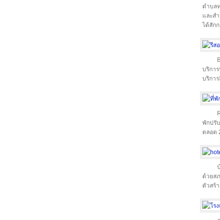
ตำบลหอ
และสำค
ได้สัก
B
บริการท
บริการ
R
พักปรั
ตลอด 2
บ
ด้วยสภ
ตัวสร้า