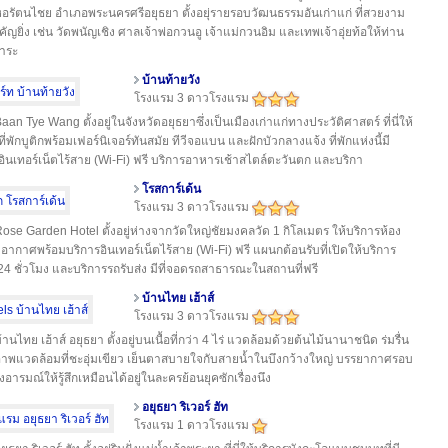
รัตนไชย อำเภอพระนครศรีอยุธยา ตั้งอยุ่รายรอบวัฒนธรรมอันเก่าแก่ ที่สวยงาม
ัญยิ่ง เช่น วัดพนัญเชิง ศาลเจ้าพ่อกวนอู เจ้าแม่กวนอิม และเทพเจ้าอุ่ยท้อให้ท่าน
การะ
บ้านท้ายวัง
โรงแรม 3 ดาวโรงแรม
aan Tye Wang ตั้งอยู่ในจังหวัดอยุธยาซึ่งเป็นเมืองเก่าแก่ทางประวัติศาสตร์ ที่นี่ให้
ี่พักบูติกพร้อมเฟอร์นิเจอร์ทันสมัย​​ ทีวีจอแบน และฝักบัวกลางแจ้ง ที่พักแห่งนี้มี
อินเทอร์เน็ตไร้สาย (Wi-Fi) ฟรี บริการอาหารเช้าสไตล์ตะวันตก และบริกา
โรสการ์เด้น
โรงแรม 3 ดาวโรงแรม
ose Garden Hotel ตั้งอยู่ห่างจากวัดใหญ่ชัยมงคลวัด 1 กิโลเมตร ให้บริการห้อง
บอากาศพร้อมบริการอินเทอร์เน็ตไร้สาย (Wi-Fi) ฟรี แผนกต้อนรับที่เปิดให้บริการ
4 ชั่วโมง และบริการรถรับส่ง มีที่จอดรถสาธารณะในสถานที่ฟรี
บ้านไทย เฮ้าส์
โรงแรม 3 ดาวโรงแรม
้านไทย เฮ้าส์ อยุธยา ตั้งอยู่บนเนื้อที่กว่า 4 ไร่ แวดล้อมด้วยต้นไม้นานาชนิด ร่มรื่น
าพแวดล้อมที่ชะอุ่มเขียว เย็นตาสบายใจกับสายน้ำในบึงกว้างใหญ่ บรรยากาศรอบ
งอารมณ์ให้รู้สึกเหมือนได้อยู่ในละครย้อนยุคซักเรื่องนึง
อยุธยา ริเวอร์ ฮัท
โรงแรม 1 ดาวโรงแรม