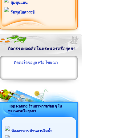
คุ้มขุนแผน
วัดพุทไธศวรรย์
กิจกรรมยอดฮิตในพระนครศรีอยุธยา
ติดต่อให้ข้อมูล หรือ โฆษณา
Top Rating ร้านอาหารอร่อย ๆ ใน
พระนครศรีอยุธยา
ห้องอาหาร บ้านสวนริมน้ำ