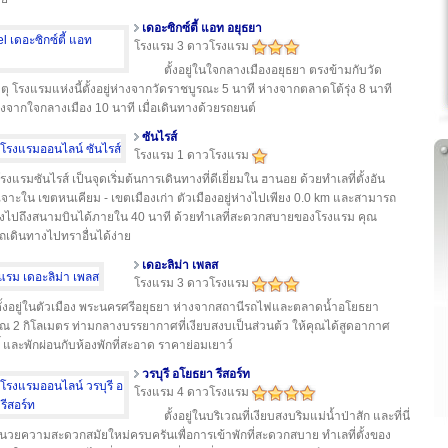
เดอะซิกซ์ตี้ แอท อยุธยา
โรงแรม 3 ดาวโรงแรม
ตั้งอยู่ในใจกลางเมืองอยุธยา ตรงข้ามกับวัด
ุ โรงแรมแห่งนี้ตั้งอยู่ห่างจากวัดราชบูรณะ 5 นาที ห่างจากตลาดโต้รุ่ง 8 นาที
งจากใจกลางเมือง 10 นาที เมื่อเดินทางด้วยรถยนต์
ซันไรส์
โรงแรม 1 ดาวโรงแรม
รงแรมซันไรส์ เป็นจุดเริ่มต้นการเดินทางที่ดีเยี่ยมใน ฮานอย ด้วยทำเลที่ตั้งอัน
จาะใน เขตหนเคียม - เขตเมืองเก่า ตัวเมืองอยู่ห่างไปเพียง 0.0 km และสามารถ
งไปถึงสนามบินได้ภายใน 40 นาที ด้วยทำเลที่สะดวกสบายของโรงแรม คุณ
เดินทางไปทราอื่นได้ง่าย
เดอะลิม่า เพลส
โรงแรม 3 ดาวโรงแรม
ั้งอยู่ในตัวเมือง พระนครศรีอยุธยา ห่างจากสถานีรถไฟและตลาดน้ำอโยธยา
 2 กิโลเมตร ท่ามกลางบรรยากาศที่เงียบสงบเป็นส่วนต้ว ให้คุณได้สูดอากาศ
ธิ์ และพักผ่อนกับห้องพักที่สะอาด ราคาย่อมเยาว์
วรบุรี อโยธยา รีสอร์ท
โรงแรม 4 ดาวโรงแรม
ตั้งอยู่ในบริเวณที่เงียบสงบริมแม่น้ำป่าสัก และที่นี่
อำนวยความสะดวกสมัยใหม่ครบครันเพื่อการเข้าพักที่สะดวกสบาย ทำเลที่ตั้งของ