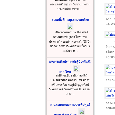
พระนครศรีอยุธยา มีขบวนแห่ตาม
ประเพณีของชาวอ ...
ความสง
ยอยศยิ่งฟ้า อยุธยามรดกโลก
และควา
เนื่องจากนครประวัติศาสตร์
พระนครศรีอยุธยา ได้รับการ
ประกาศโดยองค์การยูเนสโกให้เป็น
ก
มรดกโลกทางวัฒนธรรม เมื่อวันที่
ในเมือ
13 ธันวาค ...
อโธยา 
อยุธยา
มหกรรมศิลปะการต่อสู้ป้องกันตัว
แบบไทย
ชาติไทยเป็นชาติเก่าแก่ที่มี
ยาและ
ประวัติศาสตร์ อันยาวนาน มีการ
สร้างสรรค์สะสมภูมิปัญญา ศิลป
วัฒนธรรมที่มีเอกลักษณ์เป็นของตน
เองสื ...
กว้าง 
งานลอยกระทงตามประทีปศูนย์
รอยแห่