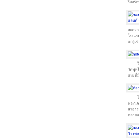
รีสอร์
สะดวกส
โรงแรม
แก่ผู้เข
ใ
วัดพุท
แห่งนี้
โ
พระนค
สาธารณ
หลายแ