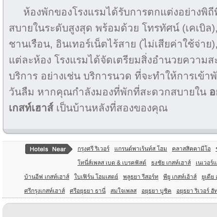
ห้องพักของโรงแรมได้รับการตกแต่งอย่างพิถ
สบายในระดับสูงสุด พร้อมด้วย โทรทัศน์ (เคเบิล), 
ชานเรือน, อินเทอร์เน็ตไร้สาย (ไม่เสียค่าใช้จ่าย)
แต่ละห้อง โรงแรมได้จัดเตรียมสิ่งอำนวยความ
บริการ อย่างเช่น บริการนวด ที่จะทำให้การเข้า
วันลืม หากคุณกำลังมองที่พักที่สะดวกสบายใน
อ
เกสท์เฮาส์
เป็นบ้านหลังที่สองของคุณ
กรุงศรี ริเวอร์
แกรนด์พาเร้นท์ส โฮม
คลาสสิคคามีโอ
โทนี่ส์เพลส เบด & เบรคฟัสต์
ธงชัย เกสท์เฮาส์
เนเวอร์
บ้านอีฟ เกสท์เฮาส์
ใบเฟิร์น โฮมเสตย์
พลูธยา รีสอร์ท
พียู เกสท์เฮ้าส์
ยูเดีย
ศรีกรุงเกสท์เฮาส์
ศรีอยุธยา ธานี่
สมใจเพลส
อยุธยา บูชิค
อยุธยา ริเวอร์ ฮั