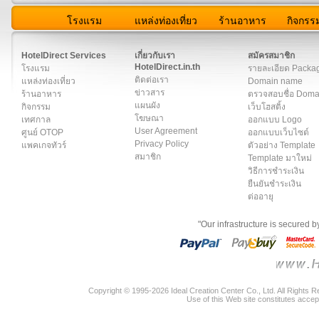
โรงแรม
แหล่งท่องเที่ยว
ร้านอาหาร
กิจกรร
สมาชิก
|
เกี่ยวกับเรา
|
ติดต่อเรา
|
แผนผัง
|
ข่าวสาร
|
User A
HotelDirect Services
เกี่ยวกับเรา
สมัครสมาชิก
HotelDirect.in.th
โรงแรม
รายละเอียด Packa
ติดต่อเรา
แหล่งท่องเที่ยว
Domain name
ข่าวสาร
ร้านอาหาร
ตรวจสอบชื่อ Dom
แผนผัง
กิจกรรม
เว็บโฮสติ้ง
โฆษณา
เทศกาล
ออกแบบ Logo
User Agreement
ศูนย์ OTOP
ออกแบบเว็บไซต์
Privacy Policy
แพคเกจทัวร์
ตัวอย่าง Template
สมาชิก
Template มาใหม่
วิธีการชำระเงิน
ยืนยันชำระเงิน
ต่ออายุ
"Our infrastructure is secured 
Copyright © 1995-2026 Ideal Creation Center Co., Ltd. All Rights 
Use of this Web site constitutes accep