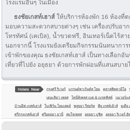
โรงแรมอื่นๆ ในเมือง
ธงชัยเกสท์เฮาส์
ให้บริการห้องพัก 16 ห้องที่ต
มอบความสะดวกสบายต่างๆ เช่น เครื่องปรับอากาศ
โทรทัศน์ (เคเบิล), น้ำขวดฟรี, อินเทอร์เน็ตไร้สาย 
นอกจากนี้ โรงแรมยังเตรียมกิจกรรมนันทนากา
เข้าพักของคุณ ธงชัยเกสท์เฮาส์ เป็นทางเลือกอ
เที่ยวที่ไปยัง อยุธยา ด้วยการพักผ่อนที่แสนสบายไร
กรุงศรี ริเวอร์
แกรนด์พาเร้นท์ส โฮม
คลาสสิคคามีโอ
เดอะลิม่า เพลส
โทนี่ส์เพลส เบด & เบรคฟัสต์
เนเวอร์แ
บ้านอีฟ เกสท์เฮาส์
ใบเฟิร์น โฮมเสตย์
พลูธยา รีสอร์ท
พียู เกสท์เฮ้าส์
ยูเดีย
ศรีกรุงเกสท์เฮาส์
ศรีอยุธยา ธานี่
สมใจเพลส
อยุธยา บูชิค
อยุธยา ริเวอร์ ฮั