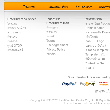
โรงแรม
แหล่งท่องเที่ยว
ร้านอาหาร
กิจกรร
สมาชิก
|
เกี่ยวกับเรา
|
ติดต่อเรา
|
แผนผัง
|
ข่าวสาร
|
User A
HotelDirect Services
เกี่ยวกับเรา
สมัครสมาชิก
HotelDirect.in.th
โรงแรม
รายละเอียด Packa
ติดต่อเรา
แหล่งท่องเที่ยว
Domain name
ข่าวสาร
ร้านอาหาร
ตรวจสอบชื่อ Dom
แผนผัง
กิจกรรม
เว็บโฮสติ้ง
โฆษณา
เทศกาล
ออกแบบ Logo
User Agreement
ศูนย์ OTOP
ออกแบบเว็บไซต์
Privacy Policy
แพคเกจทัวร์
ตัวอย่าง Template
สมาชิก
Template มาใหม่
วิธีการชำระเงิน
ยืนยันชำระเงิน
ต่ออายุ
"Our infrastructure is secured 
Copyright © 1995-2026 Ideal Creation Center Co., Ltd. All Rights 
Use of this Web site constitutes accep