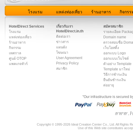
โรงแรม
แหล่งท่องเที่ยว
ร้านอาหาร
กิจกรร
สมาชิก
|
เกี่ยวกับเรา
|
ติดต่อเรา
|
แผนผัง
|
ข่าวสาร
|
User A
HotelDirect Services
เกี่ยวกับเรา
สมัครสมาชิก
HotelDirect.in.th
โรงแรม
รายละเอียด Packa
ติดต่อเรา
แหล่งท่องเที่ยว
Domain name
ข่าวสาร
ร้านอาหาร
ตรวจสอบชื่อ Dom
แผนผัง
กิจกรรม
เว็บโฮสติ้ง
โฆษณา
เทศกาล
ออกแบบ Logo
User Agreement
ศูนย์ OTOP
ออกแบบเว็บไซต์
Privacy Policy
แพคเกจทัวร์
ตัวอย่าง Template
สมาชิก
Template มาใหม่
วิธีการชำระเงิน
ยืนยันชำระเงิน
ต่ออายุ
"Our infrastructure is secured 
Copyright © 1995-2026 Ideal Creation Center Co., Ltd. All Rights 
Use of this Web site constitutes accep