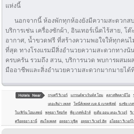
แห่งนี้
นอกจากนี้ ห้องพักทุกห้องยังมีความสะดวกส
บริการเช่น เครื่องซักผ้า, อินเทอร์เน็ตไร้สาย, โต๊
อากาศ, น้ำขวดฟรี ที่สร้างความพอใจให้ทุกคนไม่เว้น
ที่สุด ทางโรงแรมมีสิ่งอำนวยความสะดวกทางนัน
ครบครัน รวมถึง สวน, บริการนวด พบการผสมผส
มืออาชีพและสิ่งอำนวยความสะดวกมากมายได้ที
กรุงศรี ริเวอร์
แกรนด์พาเร้นท์ส โฮม
คลาสสิคคามีโอ
เดอะลิม่า เพลส
โทนี่ส์เพลส เบด & เบรคฟัสต์
ธงชัย เกส
ใบเฟิร์น โฮมเสตย์
พลูธยา รีสอร์ท
พียู เกสท์เฮ้าส์
ยูเดีย ออน เดอะ ริเวอร์
ริ
ศรีอยุธยา ธานี่
สมใจเพลส
อยุธยา บูชิค
อยุธยา ริเวอร์ ฮัท
อโยธยา ริเวอร์ไ