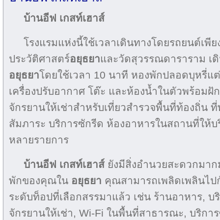
บ้านอีฟ เกสท์เฮาส์
โรงแรมแห่งนี้ใช้เวลาเดินทางโดยรถยนต์เพียง
ประวัติศาสตร์
อยุธยา
และวัดสุวรรณดาราราม เด
อยุธยา
โดยใช้เวลา 10 นาที หองพักปลอดบุหรี่แต่ล
เครื่องปรับอากาศ โต๊ะ และห้องน้ำในตัวพร้อมฝั
จักรยานให้เช่าสำหรับเที่ยวสำรวจพื้นที่ท้องถิ่น ที
สัมภาระ บริการซักรีด ห้องอาหารในสถานที่ให
หลายรายการ
บ้านอีฟ เกสท์เฮาส์
ยังมีสิ่งอำนวยสะดวกมากมา
พักของคุณใน
อยุธยา
คุณสามารถเพลิดเพลินไป
ระดับท็อปที่เลือกสรรมาแล้ว เช่น ร้านอาหาร, บร
จักรยานให้เช่า, Wi-Fi ในพื้นที่สาธารณะ, บริการซ