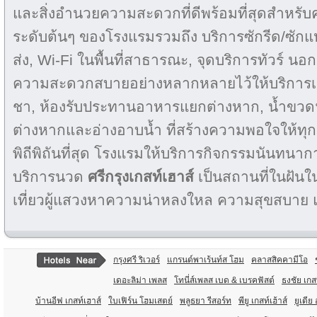
และสิ่งอำนวยความสะดวกที่ดีพร้อมที่สุดสำหรั
ระดับต้นๆ ของโรงแรมรวมถึง บริการซักรีด/ซักแห้
ส่ง, Wi-Fi ในพื้นที่สาธารณะ, จุดบริการทัวร์ นอกจ
ความสะดวกสบายอย่างหลากหลายไว้ให้บริการเช่
ชา, ห้องรับประทานอาหารแยกต่างหาก, น้ำขวดฟร
ต่างหากและอ่างอาบน้ำ ที่สร้างความพอใจให้ทุกคนไ
พิถีพิถันที่สุด โรงแรมให้บริการกิจกรรมนันทนา
บริการนวด
ศรีกรุงเกสท์เฮาส์
เป็นสถานที่ในฝันใ
เที่ยวผู้แสวงหาความน่าหลงใหล ความสุขสบา
กรุงศรี ริเวอร์
แกรนด์พาเร้นท์ส โฮม
คลาสสิคคามีโอ
เดอะลิม่า เพลส
โทนี่ส์เพลส เบด & เบรคฟัสต์
ธงชัย เกส
บ้านอีฟ เกสท์เฮาส์
ใบเฟิร์น โฮมเสตย์
พลูธยา รีสอร์ท
พียู เกสท์เฮ้าส์
ยูเดีย