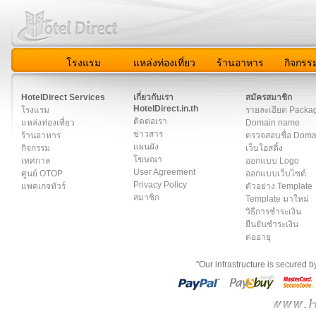
โรงแรม
แหล่งท่องเที่ยว
ร้านอาหาร
กิจกรร
สมาชิก
|
เกี่ยวกับเรา
|
ติดต่อเรา
|
แผนผัง
|
ข่าวสาร
|
User A
HotelDirect Services
เกี่ยวกับเรา
สมัครสมาชิก
HotelDirect.in.th
โรงแรม
รายละเอียด Packa
ติดต่อเรา
แหล่งท่องเที่ยว
Domain name
ข่าวสาร
ร้านอาหาร
ตรวจสอบชื่อ Dom
แผนผัง
กิจกรรม
เว็บโฮสติ้ง
โฆษณา
เทศกาล
ออกแบบ Logo
User Agreement
ศูนย์ OTOP
ออกแบบเว็บไซต์
Privacy Policy
แพคเกจทัวร์
ตัวอย่าง Template
สมาชิก
Template มาใหม่
วิธีการชำระเงิน
ยืนยันชำระเงิน
ต่ออายุ
"Our infrastructure is secured 