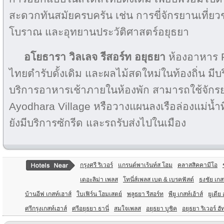
สะดวกทันสมัยครบครัน เช่น การขี่จักรยานเที่ยว
โบราณ และอุทยานประวัติศาสตร์อยุธยา
อโยธารา วิลเลจ รีสอร์ท อยุธยา
ห้องอาหาร R
ไทยตำรับดั้งเดิม และผลไม้สดใหม่ในท้องถิ่น มีบร
บริการอาหารเช้าภายในห้องพัก สามารถใช้จักร
Ayodhara Village หรือวางแผนลงเรือล่องแม่น้ำที่
ยังมีบริการซักรีด และรถรับส่งไปในเมือง
กรุงศรี ริเวอร์
แกรนด์พาเร้นท์ส โฮม
คลาสสิคคามีโอ
เดอะลิม่า เพลส
โทนี่ส์เพลส เบด & เบรคฟัสต์
ธงชัย เกส
บ้านอีฟ เกสท์เฮาส์
ใบเฟิร์น โฮมเสตย์
พลูธยา รีสอร์ท
พียู เกสท์เฮ้าส์
ยูเดีย
ศรีกรุงเกสท์เฮาส์
ศรีอยุธยา ธานี่
สมใจเพลส
อยุธยา บูชิค
อยุธยา ริเวอร์ ฮั