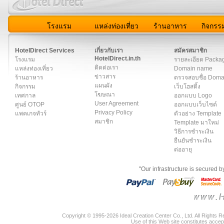
โรงแรม
แหล่งท่องเที่ยว
ร้านอาหาร
กิจกรร
สมาชิก
|
เกี่ยวกับเรา
|
ติดต่อเรา
|
แผนผัง
|
ข่าวสาร
|
User A
HotelDirect Services
เกี่ยวกับเรา
สมัครสมาชิก
HotelDirect.in.th
โรงแรม
รายละเอียด Packa
ติดต่อเรา
แหล่งท่องเที่ยว
Domain name
ข่าวสาร
ร้านอาหาร
ตรวจสอบชื่อ Dom
แผนผัง
กิจกรรม
เว็บโฮสติ้ง
โฆษณา
เทศกาล
ออกแบบ Logo
User Agreement
ศูนย์ OTOP
ออกแบบเว็บไซต์
Privacy Policy
แพคเกจทัวร์
ตัวอย่าง Template
สมาชิก
Template มาใหม่
วิธีการชำระเงิน
ยืนยันชำระเงิน
ต่ออายุ
"Our infrastructure is secured 
Copyright © 1995-2026 Ideal Creation Center Co., Ltd. All Rights 
Use of this Web site constitutes accep