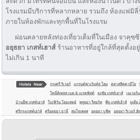
สะดวก มีโทรทัศน์จอแบน และห้องน้ำในตัว บางห้
โรงแรมมีบริการที่หลากหลาย รวมถึง ห้องแฟมิลี่รูม, 
ภายในห้องพักและทุกพื้นที่ในโรงแรม
ผ่อนคลายหลังท่องเที่ยวเต็มที่ในเมือง จาคุซซี
อยุธยา
เกสท์เฮาส์
ร้านอาหารที่อยู่ใกล้ที่สุดตั้
ไม่เกิน 1 นาที
กรุงศรี ริเวอร์
แกรนด์พาเร้นท์ส โฮม
คลาสสิคคามีโอ
โทนี่ส์เพลส เบด & เบรคฟัสต์
ธงชัย เกสท์เฮาส์
เนเวอร์
บ้านอีฟ เกสท์เฮาส์
ใบเฟิร์น โฮมเสตย์
พลูธยา รีสอร์ท
พียู เกสท์เฮ้าส์
ยูเดีย
ศรีกรุงเกสท์เฮาส์
ศรีอยุธยา ธานี่
สมใจเพลส
อยุธยา บูชิค
อยุธยา ริเวอร์ ฮั