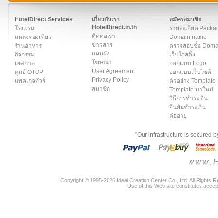
สมาชิก
|
เกี่ยวกับเรา
|
ติดต่อเรา
|
แผนผัง
|
ข่าวสาร
|
User A
HotelDirect Services
เกี่ยวกับเรา
สมัครสมาชิก
HotelDirect.in.th
โรงแรม
รายละเอียด Packa
ติดต่อเรา
แหล่งท่องเที่ยว
Domain name
ข่าวสาร
ร้านอาหาร
ตรวจสอบชื่อ Dom
แผนผัง
กิจกรรม
เว็บโฮสติ้ง
โฆษณา
เทศกาล
ออกแบบ Logo
User Agreement
ศูนย์ OTOP
ออกแบบเว็บไซต์
Privacy Policy
แพคเกจทัวร์
ตัวอย่าง Template
สมาชิก
Template มาใหม่
วิธีการชำระเงิน
ยืนยันชำระเงิน
ต่ออายุ
"Our infrastructure is secured 
Copyright © 1995-2026 Ideal Creation Center Co., Ltd. All Rights 
Use of this Web site constitutes accep