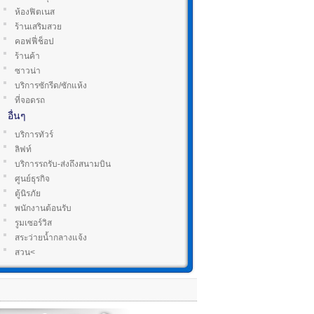
ห้องฟิตเนส
ร้านเสริมสวย
คอฟฟี่ช็อป
ร้านค้า
ซาวน่า
บริการซักรีด/ซักแห้ง
ที่จอดรถ
อื่นๆ
บริการทัวร์
ลิฟท์
บริการรถรับ-ส่งถึงสนามบิน
ศูนย์ธุรกิจ
ตู้นิรภัย
พนักงานต้อนรับ
รูมเซอร์วิส
สระว่ายน้ำกลางแจ้ง
สวน<