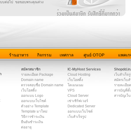
บบต่อไป ขอขอบพระคุณล่วง
ว
ร้านอาหาร
กิจกรรม
เทศกาล
ศูนย์ OTOP
แพคเกจ
ต่อเรา
|
แผนผัง
|
ข่าวสาร
|
User Agreement
|
Privacy Policy
|
โฆษณา
สมัครสมาชิก
IC-MyHost Services
Shopdd.in
h
รายละเอียด Package
Cloud Hosting
เว็บสำเร็จร
Domain name
เว็บโฮสติ้ง
สมัครเว็บสำ
ตรวจสอบชื่อ Domain name
โดเมนเนม
รายละเอียด
เว็บโฮสติ้ง
VPS
สารบัญที่ตั้
ออกแบบ Logo
Cloud Server
สารบัญเว็บ
t
ออกแบบเว็บไซต์
เช่าเซิร์ฟเวอร์
ตัวอย่าง Template
Dedicated Server
Template มาใหม่
ออกแบบเว็บไซต์
วิธีการชำระเงิน
เว็บสำเร็จรูป
ยืนยันชำระเงิน
ต่ออายุ