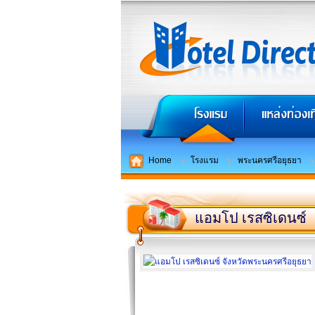
Home
โรงแรม
พระนครศรีอยุธยา
แอมโป เรสซิเดนซ์