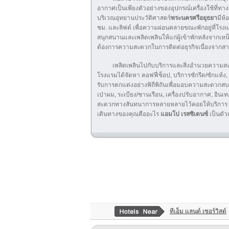
อากาศเป็นเพียงตัวอย่างของอุปกรณ์เครื่องใช้ที่ทาง
บริเวณอุทยานประวัติศาสตร์
พระนครศรีอยุธยา
มีห้
ชม. และลิฟต์ เพื่อความผ่อนคลายขณะพักอยู่ที่โรง
สนุกสนานและเพลิดเพลินให้แก่ผู้เข้าพักหลังจากเหน็ด
ต้องการความสะดวกในการติดต่อธุรกิจเนื่องจากสาม
เพลิดเพลินไปกับบริการและสิ่งอำนวยความสะด
โรงแรมได้จัดหา คอฟฟี่ช็อป, บริการซักรีด/ซักแห้ง,
รับการตกแต่งอย่างพิถีพิถันเพื่อมอบความสะดวกสบา
เป่าผม, ระเบียง/ชานเรือน, เครื่องปรับอากาศ, อินเ
สะดวกทางสันทนาการหลายหลายไว้คอยให้บริการ รวม
เดินทางของคุณคืออะไร
แอมโป เรสซิเดนซ์
เป็นตั
ทีเอ็ม แลนด์ เซอร์วิสด์