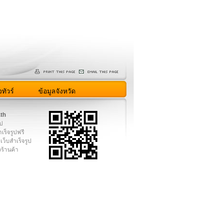
ทัวร์
ข้อมูลจังหวัด
.th
ูป
เร็จรูปฟรี
เว็บสำเร็จรูป
งร้านค้า