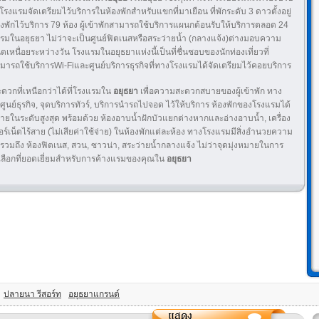
โรงแรมจัดเตรียมไว้บริการในห้องพักสำหรับแขกที่มาเยือน ที่พักระดับ 3 ดาวตั้งอยู่
องพักไว้บริการ 79 ห้อง ผู้เข้าพักสามารถใช้บริการแผนกต้อนรับให้บริการตลอด 24
แรมในอยุธยา ไม่ว่าจะเป็นศูนย์ฟิตเนสหรือสระว่ายน้ำ (กลางแจ้ง)ต่างมอบความ
เหนื่อยระหว่างวัน โรงแรมในอยุธยาแห่งนี้เป็นที่ชื่นชอบของนักท่องเที่ยวที่
ารถใช้บริการWi-Fiและศูนย์บริการธุรกิจที่ทางโรงแรมได้จัดเตรียมไว้คอยบริการ
วกที่เหนือกว่าได้ที่โรงแรมใน
อยุธยา
เพื่อความสะดวกสบายของผู้เข้าพัก ทาง
 ศูนย์ธุรกิจ, จุดบริการทัวร์, บริการนำรถไปจอด ไว้ให้บริการ ห้องพักของโรงแรมได้
ยในระดับสูงสุด พร้อมด้วย ห้องอาบน้ำฝักบัวแยกต่างหากและอ่างอาบน้ำ, เครื่อง
ทอร์เน็ตไร้สาย (ไม่เสียค่าใช้จ่าย) ในห้องพักแต่ละห้อง ทางโรงแรมมีสิ่งอำนวยความ
ถึง ห้องฟิตเนส, สวน, ซาวน่า, สระว่ายน้ำกลางแจ้ง ไม่ว่าจุดมุ่งหมายในการ
วเลือกที่ยอดเยี่ยมสำหรับการค้างแรมของคุณใน
อยุธยา
ปลายนา รีสอร์ท
อยุธยาแกรนด์