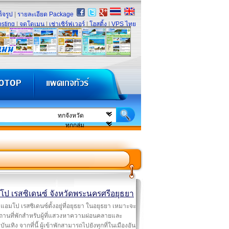
็จรูป
|
รายละเอียด Package
sting
|
จดโดเมน
|
เช่าเซิร์ฟเวอร์
|
โฮสติ้ง
|
VPS ไทย
โป เรสซิเดนซ์ จังหวัดพระนครศรีอยุธยา
แอมโป เรสซิเดนซ์ตั้งอยู่ที่อยุธยา ในอยุธยา เหมาะจะ
ถานที่พักสำหรับผู้ที่แสวงหาความผ่อนคลายและ
ันเทิง จากที่นี้ ผู้เข้าพักสามารถไปยังทุกที่ในเมืองอัน