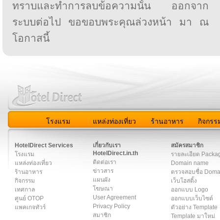
ทราบและทำการลบข้อความนั้น ออกจาก
ระบบต่อไป ขอขอบพระคุณล่วงหน้า มา ณ
โอกาสนี้
โรงแรม
แหล่งท่องเที่ยว
ร้านอาหาร
กิจกรร
สมาชิก
|
เกี่ยวกับเรา
|
ติดต่อเรา
|
แผนผัง
|
ข่าวสาร
|
User A
HotelDirect Services
เกี่ยวกับเรา
สมัครสมาชิก
HotelDirect.in.th
โรงแรม
รายละเอียด Packa
ติดต่อเรา
แหล่งท่องเที่ยว
Domain name
ข่าวสาร
ร้านอาหาร
ตรวจสอบชื่อ Dom
แผนผัง
กิจกรรม
เว็บโฮสติ้ง
โฆษณา
เทศกาล
ออกแบบ Logo
User Agreement
ศูนย์ OTOP
ออกแบบเว็บไซต์
Privacy Policy
แพคเกจทัวร์
ตัวอย่าง Template
สมาชิก
Template มาใหม่