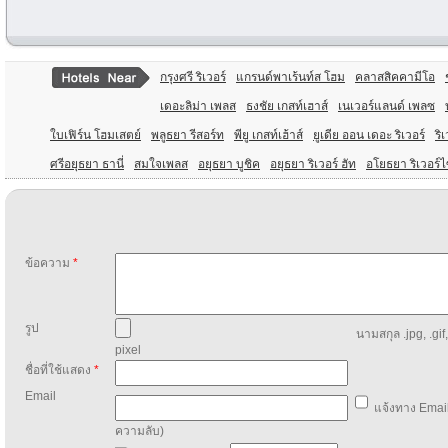
กรุงศรี ริเวอร์
แกรนด์พาเร้นท์ส โฮม
คลาสสิคคามีโอ
เดอะลิม่า เพลส
ธงชัย เกสท์เฮาส์
เนเวอร์แลนด์ เพลซ
ใบเฟิร์น โฮมเสตย์
พลูธยา รีสอร์ท
พียู เกสท์เฮ้าส์
ยูเดีย ออน เดอะ ริเวอร์
ริ
ศรีอยุธยา ธานี่
สมใจเพลส
อยุธยา บูชิค
อยุธยา ริเวอร์ ฮัท
อโยธยา ริเวอร์ไ
ข้อความ
*
รูป
นามสกุล .jpg, .gif
pixel
ชื่อที่ใช้แสดง
*
Email
แจ้งทาง Email
ความลับ)