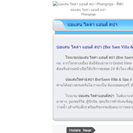
บ่อแสน วิลล่า แอนด์ สปา
Phangnga
บ่อแสน วิลล่า แอนด์ สปา
บ่อแสน วิลล่า แอนด์ สปา (Bor Saen Villa 
โรงแรมบ่อแสน วิลล่า แอนด์ สปา (Bor Saen 
กม. จากใจกลางเมือง ยังมีห้องอาหาร Grand View 
ต้อนรับส่วนหน้าเปิดให้บริการตลอด 24 ชั่วโมง เพื
บ่อแสนวิลล่า&สปา BorSaen Villa & Spa
ด
ท่านได้อย่างครบครันไม่ว่าจะเป็น ห้องปลอดบุหรี่, ฝ
โรงแรม
บ่อแสน วิลล่าแอนด์สปา
ในพังงาแห่งน
อาหาร, รูมเซอร์วิส, ตู้นิรภัย, จุดบริการทัวร์และข้
ว่ายน้ำ (สำหรับเด็ก) พร้อมกิจกรรมนันทนาการหล