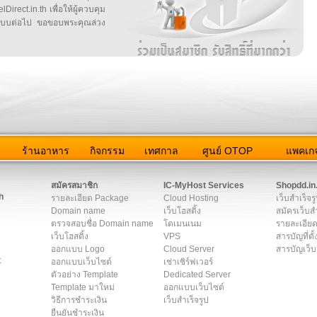
irect.in.th เพื่อให้ผู้ควบคุม
บบต่อไป ขอขอบพระคุณล่วง
ว
ร้านอาหาร
กิจกรรม
เทศกาล
ศูนย์ OTOP
แพคเกจ
ต่อเรา
|
แผนผัง
|
ข่าวสาร
|
User Agreement
|
Privacy Policy
|
โฆษณา
สมัครสมาชิก
IC-MyHost Services
Shopdd.in
h
รายละเอียด Package
Cloud Hosting
เว็บสำเร็จร
Domain name
เว็บโฮสติ้ง
สมัครเว็บสำ
ตรวจสอบชื่อ Domain name
โดเมนเนม
รายละเอียด
เว็บโฮสติ้ง
VPS
สารบัญที่ตั้
ออกแบบ Logo
Cloud Server
สารบัญเว็บ
t
ออกแบบเว็บไซต์
เช่าเซิร์ฟเวอร์
ตัวอย่าง Template
Dedicated Server
Template มาใหม่
ออกแบบเว็บไซต์
วิธีการชำระเงิน
เว็บสำเร็จรูป
ยืนยันชำระเงิน