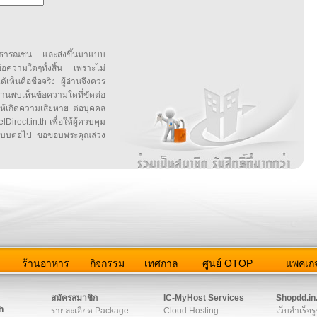
สาธารณชน และส่งขึ้นมาแบบ
ข้อความใดๆทั้งสิ้น เพราะไม่
้เห็นคือชื่อจริง ผู้อ่านจึงควร
บเห็นข้อความใดที่ขัดต่อ
ให้เกิดความเสียหาย ต่อบุคคล
irect.in.th เพื่อให้ผู้ควบคุม
บบต่อไป ขอขอบพระคุณล่วง
ว
ร้านอาหาร
กิจกรรม
เทศกาล
ศูนย์ OTOP
แพคเกจ
ต่อเรา
|
แผนผัง
|
ข่าวสาร
|
User Agreement
|
Privacy Policy
|
โฆษณา
สมัครสมาชิก
IC-MyHost Services
Shopdd.in
h
รายละเอียด Package
Cloud Hosting
เว็บสำเร็จร