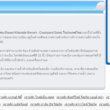
ด โซน (Fanari Khaolak Resort - Courtyard Zone) ในประเทศไทย
แห่งนี้ ด้วยที่ตั้ง
ทรายขาวของหาดบางเนียง อยู่ในทำเลที่สะดวกสบายสำหรับการสำรวจสถานที่น่าสนใจ
ลัก
ับอากาศจำนวน 64 ห้อง ด้วยสิ่งอำนวยความสะดวกภายในห้องพัก ที่เน้นคุณภาพ
ว่าจะเป็น โทรทัศน์จอแอลซีดี 32 นิ้ว มีช่องรายการเคเบิล และช่องภาพยนตร์ฟรี มี
้ำมีที่อาบน้ำฝักบัว, และเครื่องเป่าผม
จ้ง และสระว่ายน้ำสำหรับเด็กสโมสรเด็ก รวมถึงบริการนวด, สวน ที่คาเฟ่เดอบีช
หารไทย พร้อมการแสดงดนตรีสดและนาฏศิลป์ และบาร์ริมสระว่ายน้ำ เหมาะ
บครอบครัว
าหลัก แกรนด์ ซิตี้
เขาหลัก โกลด์เด็น เพลส
เขาหลัก คันทรีไซด์ รีสอร์ท แอนด์ สปา
เขา
ท
เขาหลัก เบย์ฟร้อนท์
เขาหลัก ปาล์ม บีช รีสอร์ท
เขาหลัก พาราไดซ์ รีสอร์ท
เขาหลัก 