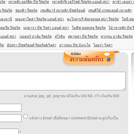
อร์ท
เขาหลัก ออร์คิด บีช รีสอร์ท
เขาหลักริเวอร์ไซด์-รีสอร์ท-แอนด์-สปา
คาซ่า เดอลา
-รีสอร์ท
ช่องฟ้า รีสอร์ท
เซนซิมาร์ เขาหลัก บีชฟร้อนต์
เซนติโด้ เกรซแลนด์ เขาหลัก
ะตะธานี
เดอะทาโคล่า รีสอร์ท แอนด์ สปา
ตะโกลาบุรี คัลเจอรอล สปา รีสอร์ท
โทนี ลอ
อเรีย รีสอร์ท
มุกดารา บีช วิลล่า แอนด์ สปา
โมทีฟ คอทเทจ รีสอร์ท
ไม้ เขาหลัก บีช ร
 แอนด์ สปา
วอเตอร์ ปาล์ม รีสอร์ท
สโรจิน
สุดาหลา บีช รีสอร์ท
สุวรรณ ปาล์ม รีสอร์ท
ร์ท
อัปสรา บีชฟร้อนท์ รีสอร์ท&วิลล่า
อ่าวทอง บีช บังกะโล
ไอยรา วิลล่า
นามสกุล .jpg, .gif, .png ขนาด์ไม่เกิน 100 KB, กว้างไม่เกิน 600
แจ้งทาง Email เมื่อมีคนมา comment (Email จะถูกเก็บเป็น
*