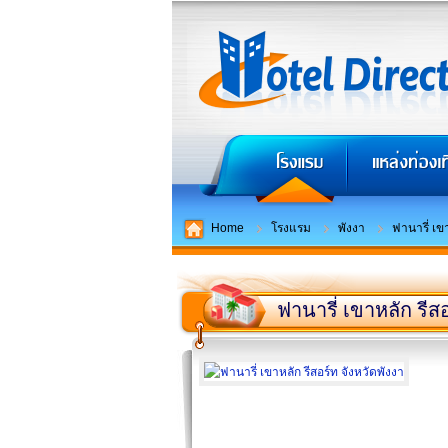
Home
โรงแรม
พังงา
ฟานารี่ เข
ฟานารี่ เขาหลัก รีส