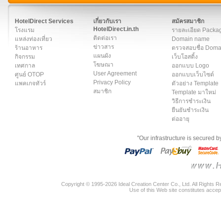
สมาชิก
|
เกี่ยวกับเรา
|
ติดต่อเรา
|
แผนผัง
|
ข่าวสาร
|
User A
HotelDirect Services
เกี่ยวกับเรา
สมัครสมาชิก
HotelDirect.in.th
โรงแรม
รายละเอียด Packa
ติดต่อเรา
แหล่งท่องเที่ยว
Domain name
ข่าวสาร
ร้านอาหาร
ตรวจสอบชื่อ Dom
แผนผัง
กิจกรรม
เว็บโฮสติ้ง
โฆษณา
เทศกาล
ออกแบบ Logo
User Agreement
ศูนย์ OTOP
ออกแบบเว็บไซต์
Privacy Policy
แพคเกจทัวร์
ตัวอย่าง Template
สมาชิก
Template มาใหม่
วิธีการชำระเงิน
ยืนยันชำระเงิน
ต่ออายุ
"Our infrastructure is secured 
Copyright © 1995-2026 Ideal Creation Center Co., Ltd. All Rights 
Use of this Web site constitutes accep