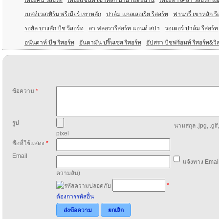
เดอะคิบ รีสอร์ท
เดอะแซนด์ เขาหลัก บาย กะตะธานี
เดอะทาโคล่า รีสอร์ท แ
เบสท์เวสเทิร์น พรีเมียร์ เขาหลัก
ปาล์ม แกลเลอเรีย รีสอร์ท
ฟานารี่ เขาหลัก รี
รอยัล บางสัก บีช รีสอร์ท
ลา ฟลอรารีสอร์ท แอนด์ สปา
วอเตอร์ ปาล์ม รีสอร์ท
อนันดาห์ บีช รีสอร์ท
อันดามัน ปริ๊นเซส รีสอร์ท
อัปสรา บีชฟร้อนท์ รีสอร์ท&วิ
ข้อความ
*
รูป
นามสกุล .jpg, .gif
pixel
ชื่อที่ใช้แสดง
*
Email
แจ้งทาง Email
ความลับ)
*
ต้องการรหัสอื่น
ส่งข้อความ
ยกเลิก