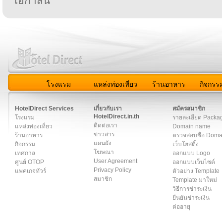
โอกาสนี้
โรงแรม
แหล่งท่องเที่ยว
ร้านอาหาร
กิจกรร
สมาชิก
|
เกี่ยวกับเรา
|
ติดต่อเรา
|
แผนผัง
|
ข่าวสาร
|
User A
HotelDirect Services
เกี่ยวกับเรา
สมัครสมาชิก
HotelDirect.in.th
โรงแรม
รายละเอียด Packa
ติดต่อเรา
แหล่งท่องเที่ยว
Domain name
ข่าวสาร
ร้านอาหาร
ตรวจสอบชื่อ Dom
แผนผัง
กิจกรรม
เว็บโฮสติ้ง
โฆษณา
เทศกาล
ออกแบบ Logo
User Agreement
ศูนย์ OTOP
ออกแบบเว็บไซต์
Privacy Policy
แพคเกจทัวร์
ตัวอย่าง Template
สมาชิก
Template มาใหม่
วิธีการชำระเงิน
ยืนยันชำระเงิน
ต่ออายุ