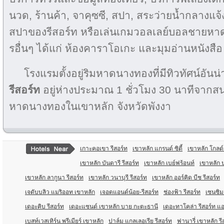
นวด, ร้านค้า, จาคุซซี, สปา, สระว่ายน้ำกลางแจ้
สปาของรีสอร์ท หรือเล่นเกมวอลเลย์บอลชายหาด
รอื่นๆ ได้แก่ ห้องคาราโอเกะ และมุมอ่านหนังสือ
โรงแรมตั้งอยู่ริมหาดนางทองที่มีทิวทัศน์อันน่
รีสอร์ท
อยู่ห่างประมาณ 1 ชั่วโมง 30 นาทีจากส
หาดนางทองในเขาหลัก จังหวัดพังงา
เกาะคอเขา รีสอร์ท
เขาหลัก แกรนด์ ซิตี้
เขาหลัก โกลด์
เขาหลัก บันดารี รีสอร์ท
เขาหลัก เบย์ฟร้อนท์
เขาหลัก ป
เขาหลัก ลากูนา รีสอร์ท
เขาหลัก วนาบุรี รีสอร์ท
เขาหลัก ออร์คิด บีช รีสอร์ท
เจดับบลิว แมริออท เขาหลัก
เจอดแอนด์น้อย-รีสอร์ท
ช่องฟ้า รีสอร์ท
เซนซิม
เดอะคิบ รีสอร์ท
เดอะแซนด์ เขาหลัก บาย กะตะธานี
เดอะทาโคล่า รีสอร์ท แ
เบสท์เวสเทิร์น พรีเมียร์ เขาหลัก
ปาล์ม แกลเลอเรีย รีสอร์ท
ฟานารี่ เขาหลัก รี