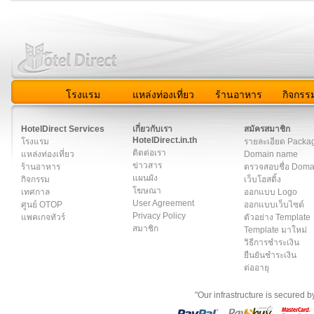
โรงแรม
แหล่งท่องเที่ยว
ร้านอาหาร
กิจกรร
สมาชิก
|
เกี่ยวกับเรา
|
ติดต่อเรา
|
แผนผัง
|
ข่าวสาร
|
User A
HotelDirect Services
เกี่ยวกับเรา
สมัครสมาชิก
HotelDirect.in.th
โรงแรม
รายละเอียด Packa
ติดต่อเรา
แหล่งท่องเที่ยว
Domain name
ข่าวสาร
ร้านอาหาร
ตรวจสอบชื่อ Dom
แผนผัง
กิจกรรม
เว็บโฮสติ้ง
โฆษณา
เทศกาล
ออกแบบ Logo
User Agreement
ศูนย์ OTOP
ออกแบบเว็บไซต์
Privacy Policy
แพคเกจทัวร์
ตัวอย่าง Template
สมาชิก
Template มาใหม่
วิธีการชำระเงิน
ยืนยันชำระเงิน
ต่ออายุ
"Our infrastructure is secured 