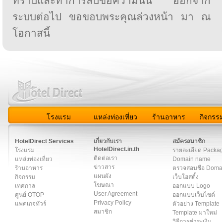
ทราบและทำการลบข้อความนั้น ออกจาก
ระบบต่อไป ขอขอบพระคุณล่วงหน้า มา ณ
โอกาสนี้
โรงแรม
แหล่งท่องเที่ยว
ร้านอาหาร
กิจกรร
สมาชิก
|
เกี่ยวกับเรา
|
ติดต่อเรา
|
แผนผัง
|
ข่าวสาร
|
User A
HotelDirect Services
เกี่ยวกับเรา
สมัครสมาชิก
HotelDirect.in.th
โรงแรม
รายละเอียด Packa
ติดต่อเรา
แหล่งท่องเที่ยว
Domain name
ข่าวสาร
ร้านอาหาร
ตรวจสอบชื่อ Dom
แผนผัง
กิจกรรม
เว็บโฮสติ้ง
โฆษณา
เทศกาล
ออกแบบ Logo
User Agreement
ศูนย์ OTOP
ออกแบบเว็บไซต์
Privacy Policy
แพคเกจทัวร์
ตัวอย่าง Template
สมาชิก
Template มาใหม่
วิธีการชำระเงิน