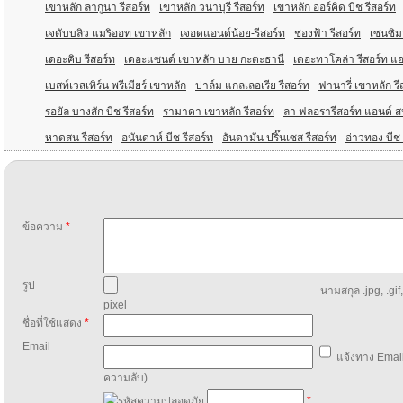
เขาหลัก ลากูนา รีสอร์ท
เขาหลัก วนาบุรี รีสอร์ท
เขาหลัก ออร์คิด บีช รีสอร์ท
เจดับบลิว แมริออท เขาหลัก
เจอดแอนด์น้อย-รีสอร์ท
ช่องฟ้า รีสอร์ท
เซนซิม
เดอะคิบ รีสอร์ท
เดอะแซนด์ เขาหลัก บาย กะตะธานี
เดอะทาโคล่า รีสอร์ท แ
เบสท์เวสเทิร์น พรีเมียร์ เขาหลัก
ปาล์ม แกลเลอเรีย รีสอร์ท
ฟานารี่ เขาหลัก รี
รอยัล บางสัก บีช รีสอร์ท
รามาดา เขาหลัก รีสอร์ท
ลา ฟลอรารีสอร์ท แอนด์ 
หาดสน รีสอร์ท
อนันดาห์ บีช รีสอร์ท
อันดามัน ปริ๊นเซส รีสอร์ท
อ่าวทอง บีช
ข้อความ
*
รูป
นามสกุล .jpg, .gif
pixel
ชื่อที่ใช้แสดง
*
Email
แจ้งทาง Email
ความลับ)
*