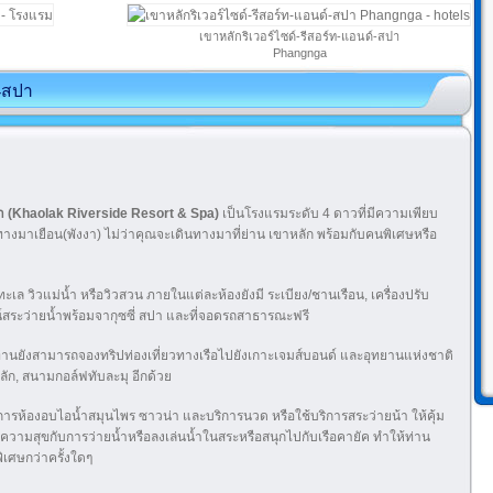
เขาหลักริเวอร์ไซด์-รีสอร์ท-แอนด์-สปา
Phangnga
์-สปา
สปา (Khaolak Riverside Resort & Spa)
เป็นโรงแรมระดับ 4 ดาวที่มีความเพียบ
นทางมาเยือน(พังงา) ไม่ว่าคุณจะเดินทางมาที่ย่าน เขาหลัก พร้อมกับคนพิเศษหรือ
เล วิวแม่น้ำ หรือวิวสวน ภายในแต่ละห้องยังมี ระเบียง/ชานเรือน, เครื่องปรับ
ศน์สระว่ายน้ำพร้อมจากุซซี่ สปา และที่จอดรถสาธารณะฟรี
ท่านยังสามารถจองทริปท่องเที่ยวทางเรือไปยังเกาะเจมส์บอนด์ และอุทยานแห่งชาติ
าหลัก, สนามกอล์ฟทับละมุ อีกด้วย
การห้องอบไอน้ำสมุนไพร ซาวน่า และบริการนวด หรือใช้บริการสระว่ายน้า ให้คุ้ม
ี่จะมีความสุขกับการว่ายน้ำหรือลงเล่นน้ำในสระหรือสนุกไปกับเรือคายัค ทำให้ท่าน
ิเศษกว่าครั้งใดๆ