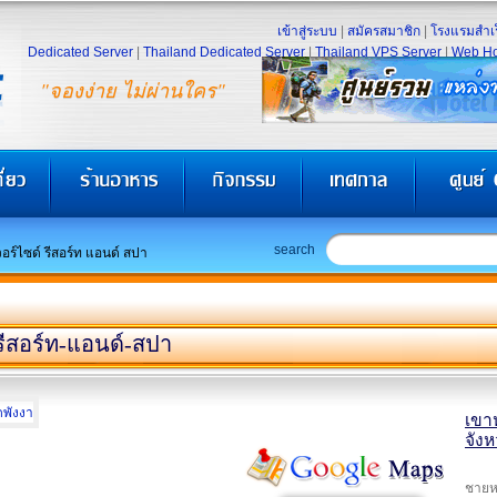
เข้าสู่ระบบ
|
สมัครสมาชิก
|
โรงแรมสำเร
Dedicated Server
|
Thailand Dedicated Server
|
Thailand VPS Server
|
Web Ho
"จองง่าย ไม่ผ่านใคร"
search
วอร์ไซด์ รีสอร์ท แอนด์ สปา
-รีสอร์ท-แอนด์-สปา
เขาห
จังห
ชายห