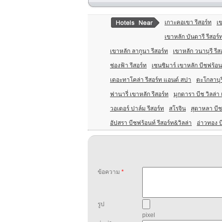
เกาะคอเขา รีสอร์ท
เข
เขาหลัก บันดารี รีสอร์
เขาหลัก ลากูนา รีสอร์ท
เขาหลัก วนาบุรี รีส
ช่องฟ้า รีสอร์ท
เซนซิมาร์ เขาหลัก บีชฟร้อน
เดอะทาโคล่า รีสอร์ท แอนด์ สปา
ตะโกลาบุร
ฟานารี่ เขาหลัก รีสอร์ท
มุกดารา บีช วิลล่า
วอเตอร์ ปาล์ม รีสอร์ท
สโรจิน
สุดาหลา บีช
อัปสรา บีชฟร้อนท์ รีสอร์ท&วิลล่า
อ่าวทอง บ
ข้อความ
*
รูป
pixel