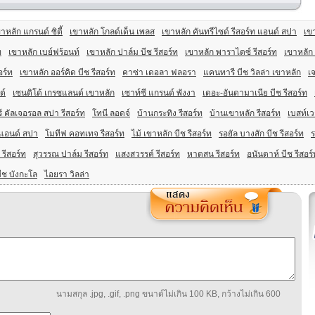
าหลัก แกรนด์ ซิตี้
เขาหลัก โกลด์เด็น เพลส
เขาหลัก คันทรีไซด์ รีสอร์ท แอนด์ สปา
เขา
ท
เขาหลัก เบย์ฟร้อนท์
เขาหลัก ปาล์ม บีช รีสอร์ท
เขาหลัก พาราไดซ์ รีสอร์ท
เขาหลัก 
อร์ท
เขาหลัก ออร์คิด บีช รีสอร์ท
คาซ่า เดอลา ฟลอรา
แคนทารี บีช วิลล่า เขาหลัก
เ
ต์
เซนติโด้ เกรซแลนด์ เขาหลัก
เซาท์ซี แกรนด์ พังงา
เดอะ-อันดามาเนีย บีช รีสอร์ท
ี คัลเจอรอล สปา รีสอร์ท
โทนี ลอดจ์
บ้านกระทิง รีสอร์ท
บ้านเขาหลัก รีสอร์ท
เบสท์เว
 แอนด์ สปา
โมทีฟ คอทเทจ รีสอร์ท
ไม้ เขาหลัก บีช รีสอร์ท
รอยัล บางสัก บีช รีสอร์ท
ร
 รีสอร์ท
สุวรรณ ปาล์ม รีสอร์ท
แสงสวรรค์ รีสอร์ท
หาดสน รีสอร์ท
อนันดาห์ บีช รีสอร์
ีช บังกะโล
ไอยรา วิลล่า
นามสกุล .jpg, .gif, .png ขนาด์ไม่เกิน 100 KB, กว้างไม่เกิน 600