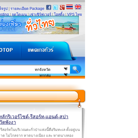
็จรูป
|
รายละเอียด Package
sting
|
จดโดเมน
|
เช่าเซิร์ฟเวอร์
|
โฮสติ้ง
|
VPS ไทย
ลักริเวอร์ไซด์-รีสอร์ท-แอนด์-สปา
วัดพังงา
รีสอร์ทในบริเวณตะกั่วป่าแห่งนี้คือริมทะเล ตั้งอยู่บน
าด ไม่ไกลจาก หาดบางเนียง และ หาดนางทอง