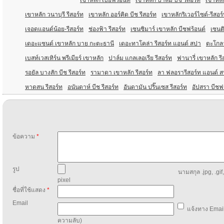
เขาหลัก เบย์ฟร้อนท์
เขาหลัก ปาล์ม บีช รีสอร์ท
เขาหลั
เขาหลัก วนาบุรี รีสอร์ท
เขาหลัก ออร์คิด บีช รีสอร์ท
เขาหลักริเวอร์ไซด์-รีสอ
เจอดแอนด์น้อย-รีสอร์ท
ช่องฟ้า รีสอร์ท
เซนซิมาร์ เขาหลัก บีชฟร้อนต์
เซนต
เดอะแซนด์ เขาหลัก บาย กะตะธานี
เดอะทาโคล่า รีสอร์ท แอนด์ สปา
ตะโกลา
เบสท์เวสเทิร์น พรีเมียร์ เขาหลัก
ปาล์ม แกลเลอเรีย รีสอร์ท
ฟานารี่ เขาหลัก รี
รอยัล บางสัก บีช รีสอร์ท
รามาดา เขาหลัก รีสอร์ท
ลา ฟลอรารีสอร์ท แอนด์ 
หาดสน รีสอร์ท
อนันดาห์ บีช รีสอร์ท
อันดามัน ปริ๊นเซส รีสอร์ท
อัปสรา บีชฟร
ข้อความ
*
รูป
นามสกุล .jpg, .gif
pixel
ชื่อที่ใช้แสดง
*
Email
แจ้งทาง Email
ความลับ)