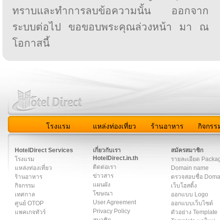
ทราบและทำการลบข้อความนั้น ออกจาก
ระบบต่อไป ขอขอบพระคุณล่วงหน้า มา ณ
โอกาสนี้
โรงแรม
แหล่งท่องเที่ยว
ร้านอาหาร
กิจกรร
สมาชิก
|
เกี่ยวกับเรา
|
ติดต่อเรา
|
แผนผัง
|
ข่าวสาร
|
User A
HotelDirect Services
เกี่ยวกับเรา
สมัครสมาชิก
HotelDirect.in.th
โรงแรม
รายละเอียด Packa
ติดต่อเรา
แหล่งท่องเที่ยว
Domain name
ข่าวสาร
ร้านอาหาร
ตรวจสอบชื่อ Dom
แผนผัง
กิจกรรม
เว็บโฮสติ้ง
โฆษณา
เทศกาล
ออกแบบ Logo
User Agreement
ศูนย์ OTOP
ออกแบบเว็บไซต์
Privacy Policy
แพคเกจทัวร์
ตัวอย่าง Template
สมาชิก