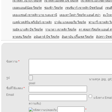
เขาหลัก วนาบุรี รีสอร์ท
เขาหลัก ออร์คิด บีช รีสอร์ท
เขาหลักริเวอร์ไซด์-รีสอ
เจอดแอนด์น้อย-รีสอร์ท
ช่องฟ้า รีสอร์ท
เซนซิมาร์ เขาหลัก บีชฟร้อนต์
เซนต
เดอะแซนด์ เขาหลัก บาย กะตะธานี
เดอะทาโคล่า รีสอร์ท แอนด์ สปา
ตะโกลา
เบสท์เวสเทิร์น พรีเมียร์ เขาหลัก
ปาล์ม แกลเลอเรีย รีสอร์ท
ฟานารี่ เขาหลัก รี
รอยัล บางสัก บีช รีสอร์ท
รามาดา เขาหลัก รีสอร์ท
ลา ฟลอรารีสอร์ท แอนด์ 
หาดสน รีสอร์ท
อนันดาห์ บีช รีสอร์ท
อันดามัน ปริ๊นเซส รีสอร์ท
อัปสรา บีชฟร
ข้อความ
*
รูป
นามสกุล .jpg, .gif
pixel
ชื่อที่ใช้แสดง
*
Email
แจ้งทาง Email
ความลับ)
*