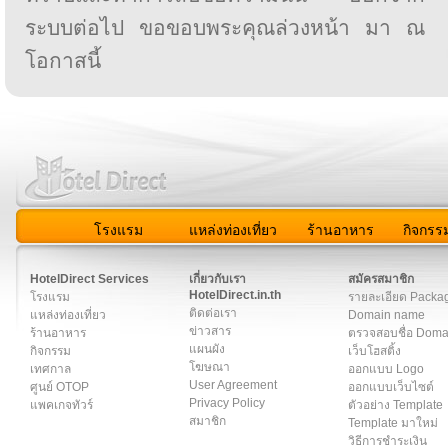
ระบบต่อไป ขอขอบพระคุณล่วงหน้า มา ณ
โอกาสนี้
โรงแรม
แหล่งท่องเที่ยว
ร้านอาหาร
กิจกรร
สมาชิก
|
เกี่ยวกับเรา
|
ติดต่อเรา
|
แผนผัง
|
ข่าวสาร
|
User A
HotelDirect Services
เกี่ยวกับเรา
สมัครสมาชิก
HotelDirect.in.th
โรงแรม
รายละเอียด Packa
ติดต่อเรา
แหล่งท่องเที่ยว
Domain name
ข่าวสาร
ร้านอาหาร
ตรวจสอบชื่อ Dom
แผนผัง
กิจกรรม
เว็บโฮสติ้ง
โฆษณา
เทศกาล
ออกแบบ Logo
User Agreement
ศูนย์ OTOP
ออกแบบเว็บไซต์
Privacy Policy
แพคเกจทัวร์
ตัวอย่าง Template
สมาชิก
Template มาใหม่
วิธีการชำระเงิน