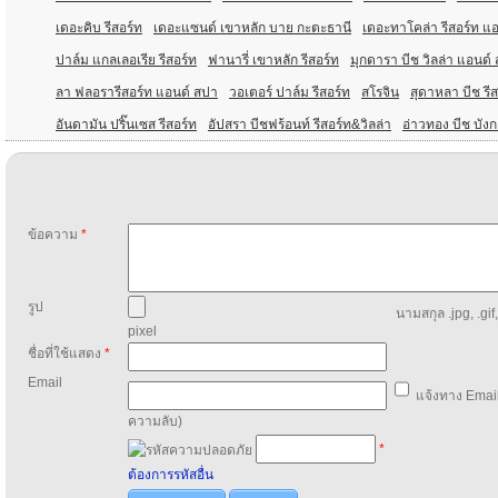
เดอะคิบ รีสอร์ท
เดอะแซนด์ เขาหลัก บาย กะตะธานี
เดอะทาโคล่า รีสอร์ท แ
ปาล์ม แกลเลอเรีย รีสอร์ท
ฟานารี่ เขาหลัก รีสอร์ท
มุกดารา บีช วิลล่า แอนด์
ลา ฟลอรารีสอร์ท แอนด์ สปา
วอเตอร์ ปาล์ม รีสอร์ท
สโรจิน
สุดาหลา บีช รีส
อันดามัน ปริ๊นเซส รีสอร์ท
อัปสรา บีชฟร้อนท์ รีสอร์ท&วิลล่า
อ่าวทอง บีช บัง
ข้อความ
*
รูป
นามสกุล .jpg, .gif
pixel
ชื่อที่ใช้แสดง
*
Email
แจ้งทาง Email
ความลับ)
*
ต้องการรหัสอื่น