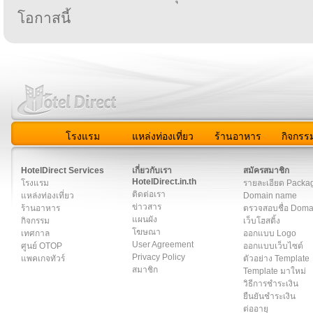
โอกาสนี้
โรงแรม
แหล่งท่องเที่ยว
ร้านอาหาร
กิจกรร
สมาชิก
|
เกี่ยวกับเรา
|
ติดต่อเรา
|
แผนผัง
|
ข่าวสาร
|
User A
HotelDirect Services
เกี่ยวกับเรา
สมัครสมาชิก
HotelDirect.in.th
โรงแรม
รายละเอียด Packa
ติดต่อเรา
แหล่งท่องเที่ยว
Domain name
ข่าวสาร
ร้านอาหาร
ตรวจสอบชื่อ Dom
แผนผัง
กิจกรรม
เว็บโฮสติ้ง
โฆษณา
เทศกาล
ออกแบบ Logo
User Agreement
ศูนย์ OTOP
ออกแบบเว็บไซต์
Privacy Policy
แพคเกจทัวร์
ตัวอย่าง Template
สมาชิก
Template มาใหม่
วิธีการชำระเงิน
ยืนยันชำระเงิน
ต่ออายุ