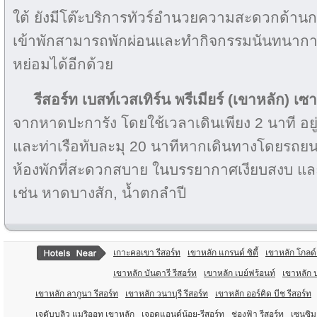
ใต้ ยังมีโต๊ะบริการทัวร์อำนวยความสะดวกด้านการท่
เข้าพักสามารถพักผ่อนและทำกิจกรรมนันทนากา
หย่อมได้อีกด้วย
รีสอร์ท เบสท์เวสเทิร์น พรีเมียร์ (เขาหลัก) เซา
จากหาดปะการัง โดยใช้เวลาเดินเพียง 2 นาที อยู
และท่าเรือทับละมุ 20 นาทีหากเดินทางโดยรถยนต
ห้องพักที่สะดวกสบาย ในบรรยากาศเงียบสงบ และอย
เช่น หาดบางสัก, น้ำตกลำปี
เกาะคอเขา รีสอร์ท
เขาหลัก แกรนด์ ซิตี้
เขาหลัก โกลด์
เขาหลัก บันดารี รีสอร์ท
เขาหลัก เบย์ฟร้อนท์
เขาหลัก ป
เขาหลัก ลากูนา รีสอร์ท
เขาหลัก วนาบุรี รีสอร์ท
เขาหลัก ออร์คิด บีช รีสอร์ท
เจดับบลิว แมริออท เขาหลัก
เจอดแอนด์น้อย-รีสอร์ท
ช่องฟ้า รีสอร์ท
เซนซิม