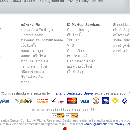
ต่อเรา
|
แผนผัง
|
ข่าวสาร
|
User Agreement
|
Privacy Policy
|
โฆษณา
สมัครสมาชิก
IC-MyHost Services
Shopdd.in
h
รายละเอียด Package
Cloud Hosting
เว็บสำเร็จร
Domain name
เว็บโฮสติ้ง
สมัครเว็บสำ
ตรวจสอบชื่อ Domain name
โดเมนเนม
รายละเอียด
เว็บโฮสติ้ง
VPS
สารบัญที่ตั้
ออกแบบ Logo
Cloud Server
สารบัญเว็บ
t
ออกแบบเว็บไซต์
เช่าเซิร์ฟเวอร์
ตัวอย่าง Template
Dedicated Server
Template มาใหม่
ออกแบบเว็บไซต์
วิธีการชำระเงิน
เว็บสำเร็จรูป
ยืนยันชำระเงิน
ต่ออายุ
"Our infrastructure is secured by
Thailand Dedicated Server
expertise since 2004."
eation Center Co., Ltd. All Rights Reserved. Designated trademarks and brands are the prope
e of this Web site constitutes acceptance of the HotelDirect
User Agreement
and
Privacy Pol