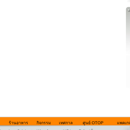
ร้านอาหาร
กิจกรรม
เทศกาล
ศูนย์ OTOP
แพคเกจ