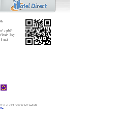
.th
ูป
เร็จรูปฟรี
เว็บสำเร็จรูป
งร้านค้า
rty of their respective owners.
icy
.