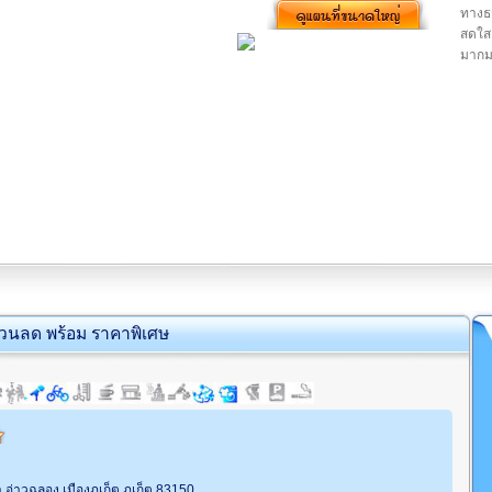
ทางธร
สดใส
มาก
่วนลด พร้อม ราคาพิเศษ
า อ่าวฉลอง เมืองภูเก็ต ภูเก็ต 83150