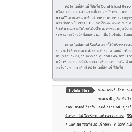
คอรัล ไอส์แลนด์ รีสอร์ท
Coral Island Resor
กิโลเมตร เกาะเฮเป็นเกาะที่ล้อมรอบไปด้วยแนวปะการั
แลนด์"
เกาะเฮขนาบข้างด้วยหาดทรายขาวสุดลูกหูลู
สารเรือสปีทโบทเพียง 15 นาที ก็จะถึงเกาะที่เรียก
รีสอร์ท บนเกาะอันไกลโพ้นที่ยังคงความสมบูรณ์ท
งดงามและรีสอร์ทที่ออกแบบมาเพื่อวันพักผ่อนอันยอ
คอรัล ไอส์แลนด์ รีสอร์ท
แห่งนี้ให้บริการห้อ
ทุกห้องได้รับการตกแต่งอย่างสวยงาม โดยมี เครื่องปร
ผับ, ห้องประชุม, ร้านอาหาร, ตู้นิรภัย ซึ่งจะสร้า
แจ้ง เพื่อการออกกำลังกายและพักผ่อนหย่อนใจ ด้วย
พอใจกับการเข้าพักที่
คอรัล ไอส์แลนด์ รีสอร์ท
กะตะ คันทรี เฮ้าส์
กะต
กะตะธานี ภูเก็ต บีช รีส
ฉลอง ชาเล่ต์ รีสอร์ท แอนด์ ลองสเตย์
ชูการ์
ซีเครท คลิฟ รีสอร์ท แอนด์ เรสเตอรองท์
ซีร
ดิ แอคเซส รีสอร์ท แอนด์ วิลล่า
ดิ โอลด์ ภูเก