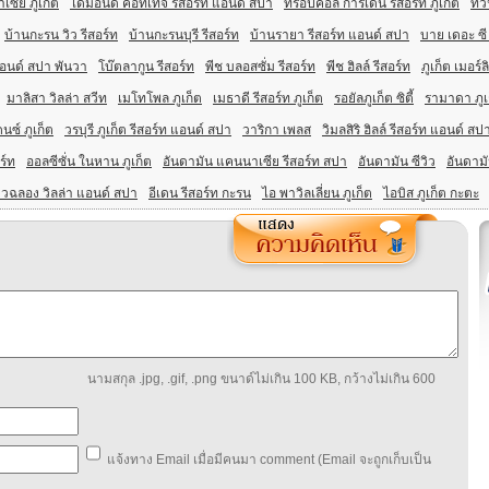
ซีย ภูเก็ต
ไดมอนด์ คอทเทจ รีสอร์ท แอนด์ สปา
ทรอปิคอล การ์เด้น รีสอร์ท ภูเก็ต
ทวิ
บ้านกะรน วิว รีสอร์ท
บ้านกะรนบุรี รีสอร์ท
บ้านรายา รีสอร์ท แอนด์ สปา
บาย เดอะ ซี 
แอนด์ สปา พันวา
โบ๊ตลากูน รีสอร์ท
พีช บลอสซั่ม รีสอร์ท
พีช ฮิลล์ รีสอร์ท
ภูเก็ต เมอร์ล
มาลิสา วิลล่า สวีท
เมโทโพล ภูเก็ต
เมธาดี รีสอร์ท ภูเก็ต
รอยัลภูเก็ต ซิตี้
รามาดา ภูเก
ดนซ์ ภูเก็ต
วรบุรี ภูเก็ต รีสอร์ท แอนด์ สปา
วาริกา เพลส
วิมลสิริ ฮิลล์ รีสอร์ท แอนด์ สป
ร์ท
ออลซีซั่น ในหาน ภูเก็ต
อันดามัน แคนนาเซีย รีสอร์ท สปา
อันดามัน ซีวิว
อันดามั
าวฉลอง วิลล่า แอนด์ สปา
อีเดน รีสอร์ท กะรน
ไอ พาวิลเลี่ยน ภูเก็ต
ไอบิส ภูเก็ต กะตะ
นามสกุล .jpg, .gif, .png ขนาด์ไม่เกิน 100 KB, กว้างไม่เกิน 600
แจ้งทาง Email เมื่อมีคนมา comment (Email จะถูกเก็บเป็น