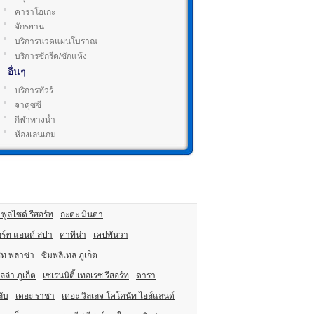
คาราโอเกะ
จักรยาน
บริการนวดแผนโบราณ
บริการซักรีด/ซักแห้ง
อื่นๆ
บริการทัวร์
จาคุซซี
กีฬาทางน้ำ
ห้องเล่นเกม
พูลไซด์ รีสอร์ท
กะตะ มินตา
อร์ท แอนด์ สปา
คาทีน่า
เคปพันวา
ซ็ท พลาซ่า
ซิมพลิเทล ภูเก็ต
ลล่า ภูเก็ต
เซเรนนิตี้ เทอเรซ รีสอร์ท
ดารา
ลับ
เดอะ ราชา
เดอะ วิลเลจ โคโคนัท ไอส์แลนด์