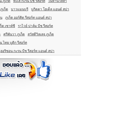
น ภูเก็ต
ทะเล กะรน บีช รีสอร์ท
ในหานวิลล่า
ภูเก็ต
บาวแมนบุรี
บูกิตตา โฮเต็ล แอนด์ สปา
ิน
ภูเก็ต ออร์คิด รีสอร์ท แอนด์ สปา
็ต เซาท์ซี
ราไวย์ ปาล์ม บีช รีสอร์ท
า
ศรีพันวา ภูเก็ต
สวัสดีวิลเลจ ภูเก็ต
น ไทย บูติก รีสอร์ท
ฮอริซอน กะรน บีช รีสอร์ท แอนด์ สปา