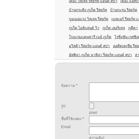
เดอะ วิลเลจ รีสอร์ท แอนด์ สปา
เดอะ แอสปาเ
บ้านกระทิง ภูเก็ต รีสอร์ท
บ้านกะรน รีสอร์ท
บูมเมอแรง วิลเลจ รีสอร์ท
เบลแอร์ รีสอร์ท 
ภูเก็ต ไอส์แลนด์ วิว
ภูเก็ต เฮอริเทจ
ภูคีตา
โรงแรมแคนทารี เบย์ ภูเก็ต
ไรซิ่งซัน เรสซิเ
อวิสต้า รีสอร์ท แอนด์ สปา
ออคิดเดเซีย รีสอ
อัลพิน่า ภูเก็ต นาลิน่า รีสอร์ท แอนด์ สปา
อ่
ข้อความ
*
รูป
pixel
ชื่อที่ใช้แสดง
*
Email
ความลับ)