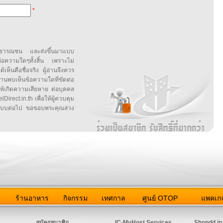
*
สาธารณชน และส่งขึ้นมาแบบ
ข้อความใดๆทั้งสิ้น เพราะไม่
้เห็นคือชื่อจริง ผู้อ่านจึงควร
บเห็นข้อความใดที่ขัดต่อ
ให้เกิดความเสียหาย ต่อบุคคล
irect.in.th เพื่อให้ผู้ควบคุม
บบต่อไป ขอขอบพระคุณล่วง
ว
ร้านอาหาร
กิจกรรม
เทศกาล
ศูนย์ OTOP
แพคเกจ
ต่อเรา
|
แผนผัง
|
ข่าวสาร
|
User Agreement
|
Privacy Policy
|
โฆษณา
สมัครสมาชิก
IC-MyHost Services
Shopdd.in