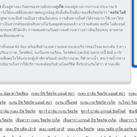
t
ตั้งอยู่ทางตะวันตกของชายฝั่งทะเล
ภูเก็ต
และอยู่ห่างจากเกาะเฮ ประมาณ 9
งใต้ทะเลที่ยังคงสภาพสมบูรณ์อยู่ ดังนั้นจึงเป็นที่มาของชื่อรีสอร์ทว่า
"คอรัล ไอส์
กตาและอีกด้านเป็นอ่าวอันเงียบสงบ การเดินทางนั้นทำได้ง่ายมาก ใช้เวลาโดย
ได้ว่าเป็นสวรรค์ของนักเดินทางในวันหยุดพักผ่อนแล้ว มาร่วมค้นพบ คอรัล ไอส์แลนด์
างธรรมชาติได้แล้ว การผสมผสานกันอย่างลงตัวระหว่างอ่าวอันเงียบสงบ ชายหาด
ดเยี่ยมของท่าน
งพักทั้งหมด 64 ห้อง พร้อมสิ่งอำนวยความสะดวกและบริการของโรงแรมระดับ 3 ดาว
ับอากาศ, โทรทัศน์, ระเบียง/ชานเรือน, โทรทัศน์ (เคเบิล) นอกจากนี้ ยังมี บาร์/
งความพึงพอใจให้แก่แขกผู้เข้าพัก พร้อมด้วยบริการนวด, กีฬาทางน้ำ, สระว่ายน้ำกลาง
ปณิธานในการให้บริการและต้อนรับด้วยไมตรีจิต จึงรับประกันได้ว่า ท่านจะพึง
ะ น้อย พาวิลเลี่ยน
กะตะ บีช รีสอร์ท แอนด์ สปา
กะตะ ปาล์ม รีสอร์ท แอนด์ สปา
กะตะ 
อร์ท
กะรน บีช รีสอร์ท แอนด์ สปา
กะรน ปริ๊นเซส
กะรน เวล รีสอร์ท ภูเก็ต
กะโรน่า รีส
 ปาล์ม กะตะ บีช รีสอร์ท
ชูการ์ ปาล์ม กะรน รีสอร์ท
ชูการ์ ปาล์ม แกรนด์ ฮิลล์ไซด์
ซันเ
ีน รีสอร์ท
เซ็นทารา กะตะ รีสอร์ท ภูเก็ต
เซ็นทารา แกรนด์ บีช รีสอร์ท ภูเก็ต
เซ็นทารา วิ
็ต
เดอะ บีช บูติค เฮ้าส์
เดอะ เบสท์ เฮาส์
เดอะ ภูลิน รีสอร์ท
เดอะ รอยัล ภูเก็ต ยอร์ช ค