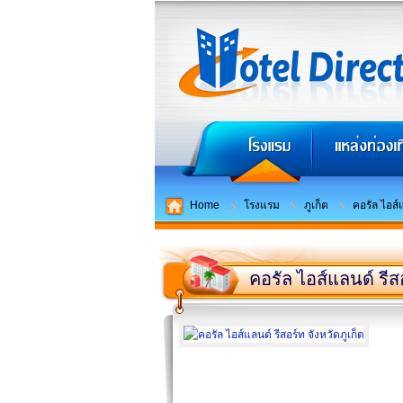
Home
โรงแรม
ภูเก็ต
คอรัล ไอส์
คอรัล ไอส์แลนด์ รีส