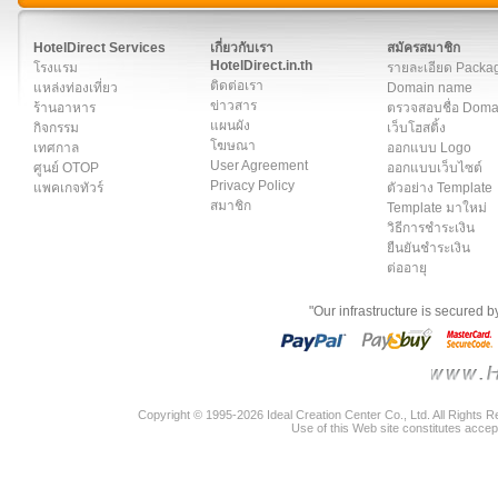
สมาชิก
|
เกี่ยวกับเรา
|
ติดต่อเรา
|
แผนผัง
|
ข่าวสาร
|
User A
HotelDirect Services
เกี่ยวกับเรา
สมัครสมาชิก
HotelDirect.in.th
โรงแรม
รายละเอียด Packa
ติดต่อเรา
แหล่งท่องเที่ยว
Domain name
ข่าวสาร
ร้านอาหาร
ตรวจสอบชื่อ Dom
แผนผัง
กิจกรรม
เว็บโฮสติ้ง
โฆษณา
เทศกาล
ออกแบบ Logo
User Agreement
ศูนย์ OTOP
ออกแบบเว็บไซต์
Privacy Policy
แพคเกจทัวร์
ตัวอย่าง Template
สมาชิก
Template มาใหม่
วิธีการชำระเงิน
ยืนยันชำระเงิน
ต่ออายุ
"Our infrastructure is secured 
Copyright © 1995-2026 Ideal Creation Center Co., Ltd. All Rights 
Use of this Web site constitutes accep