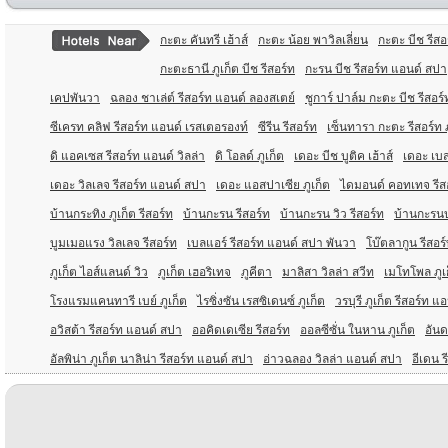
กะตะ คันทรี เฮ้าส์
กะตะ น้อย พาวิลเลี่ยน
กะตะ บีช รีส
กะตะธานี ภูเก็ต บีช รีสอร์ท
กะรน บีช รีสอร์ท แอนด์ สปา
เคปพันวา
ฉลอง ชาเล่ต์ รีสอร์ท แอนด์ ลองสเตย์
ชูการ์ ปาล์ม กะตะ บีช รีสอร์
ซีเครท คลิฟ รีสอร์ท แอนด์ เรสเตอรองท์
ซีรีน รีสอร์ท
เซ็นทารา กะตะ รีสอร์ท ภ
ดิ แอคเซส รีสอร์ท แอนด์ วิลล่า
ดิ โอลด์ ภูเก็ต
เดอะ บีช บูติค เฮ้าส์
เดอะ เบส
เดอะ วิลเลจ รีสอร์ท แอนด์ สปา
เดอะ แอสปาเซีย ภูเก็ต
ไดมอนด์ คอทเทจ รีส
บ้านกระทิง ภูเก็ต รีสอร์ท
บ้านกะรน รีสอร์ท
บ้านกะรน วิว รีสอร์ท
บ้านกะรนบุ
บูมเมอแรง วิลเลจ รีสอร์ท
เบลแอร์ รีสอร์ท แอนด์ สปา พันวา
โบ๊ตลากูน รีสอร
ภูเก็ต ไอส์แลนด์ วิว
ภูเก็ต เฮอริเทจ
ภูคีตา
มาลิสา วิลล่า สวีท
เมโทโพล ภูเ
โรงแรมแคนทารี เบย์ ภูเก็ต
ไรซิ่งซัน เรสซิเดนซ์ ภูเก็ต
วรบุรี ภูเก็ต รีสอร์ท 
อวิสต้า รีสอร์ท แอนด์ สปา
ออคิดเดเซีย รีสอร์ท
ออลซีซั่น ในหาน ภูเก็ต
อันด
อัลพิน่า ภูเก็ต นาลิน่า รีสอร์ท แอนด์ สปา
อ่าวฉลอง วิลล่า แอนด์ สปา
อีเดน 