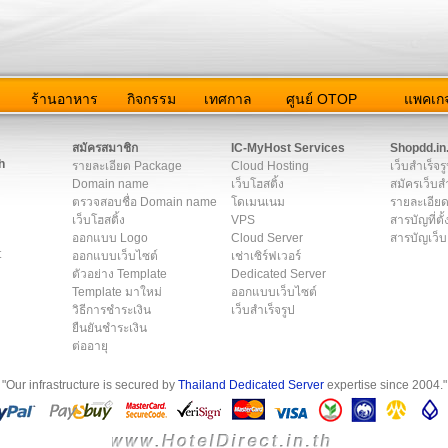
ว
ร้านอาหาร
กิจกรรม
เทศกาล
ศูนย์ OTOP
แพคเกจ
ต่อเรา
|
แผนผัง
|
ข่าวสาร
|
User Agreement
|
Privacy Policy
|
โฆษณา
สมัครสมาชิก
IC-MyHost Services
Shopdd.in
h
รายละเอียด Package
Cloud Hosting
เว็บสำเร็จร
Domain name
เว็บโฮสติ้ง
สมัครเว็บสำ
ตรวจสอบชื่อ Domain name
โดเมนเนม
รายละเอียด
เว็บโฮสติ้ง
VPS
สารบัญที่ตั้
ออกแบบ Logo
Cloud Server
สารบัญเว็บ
t
ออกแบบเว็บไซต์
เช่าเซิร์ฟเวอร์
ตัวอย่าง Template
Dedicated Server
Template มาใหม่
ออกแบบเว็บไซต์
วิธีการชำระเงิน
เว็บสำเร็จรูป
ยืนยันชำระเงิน
ต่ออายุ
"Our infrastructure is secured by
Thailand Dedicated Server
expertise since 2004."