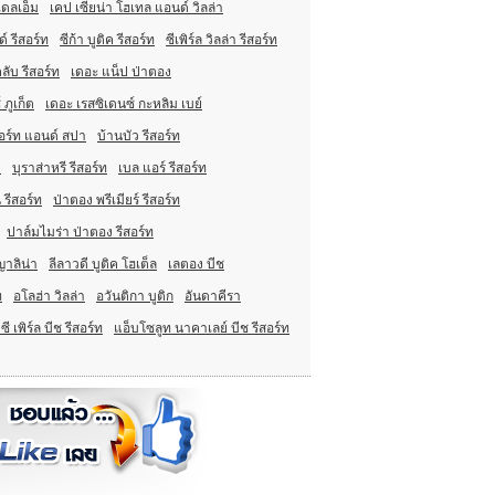
ดลเอ็ม
เคป เซียน่า โฮเทล แอนด์ วิลล่า
์ รีสอร์ท
ซีก้า บูติค รีสอร์ท
ซีเพิร์ล วิลล่า รีสอร์ท
ลับ รีสอร์ท
เดอะ แน็ป ป่าตอง
ภูเก็ต
เดอะ เรสซิเดนซ์ กะหลิม เบย์
สอร์ท แอนด์ สปา
บ้านบัว รีสอร์ท
ต
บุราส่าหรี รีสอร์ท
เบล แอร์ รีสอร์ท
 รีสอร์ท
ป่าตอง พรีเมียร์ รีสอร์ท
ปาล์มไมร่า ป่าตอง รีสอร์ท
าลิน่า
ลีลาวดี บูติค โฮเต็ล
เลตอง บีช
ท
อโลฮ่า วิลล่า
อวันติกา บูติก
อันดาคีรา
ี เพิร์ล บีช รีสอร์ท
แอ็บโซลูท นาคาเลย์ บีช รีสอร์ท