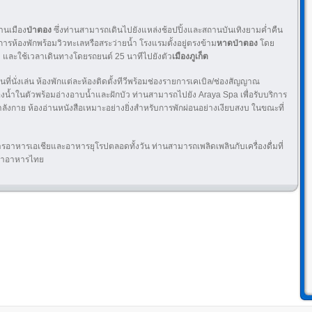
านเมือง
ป่าตอง
ซึ่งท่านสามารถเดินไปยังแหล่งช้อปปิ้งและสถานบันเทิงยามค่ำ​​คืน
การห้องพักพร้อมวิวทะเลหรือสระว่ายน้ำ โรงแรมตั้งอยู่ตรงข้าม
หาดป่าตอง
โดย
 และใช้เวลาเดินทางโดยรถยนต์ 25 นาทีไปยังตัว
เมืองภูเก็ต
นที่นั่งเล่น ห้องพักแต่ละห้องติดตั้งทีวีพร้อมช่องรายการเคเบิล/ช่องสัญญาณ
องน้ำในตัวพร้อมอ่างอาบน้ำและฝักบัว ท่านสามารถไปยัง Araya Spa เพื่อรับบริการ
ำลังกาย ห้องอ่านหนังสือเหมาะอย่างยิ่งสำหรับการพักผ่อนอย่างเงียบสงบ ในขณะที่
อาหารเอเชียและอาหารยุโรปตลอดทั้งวัน ท่านสามารถเพลิดเพลินกับเครื่องดื่มที่
นทำอาหารไทย