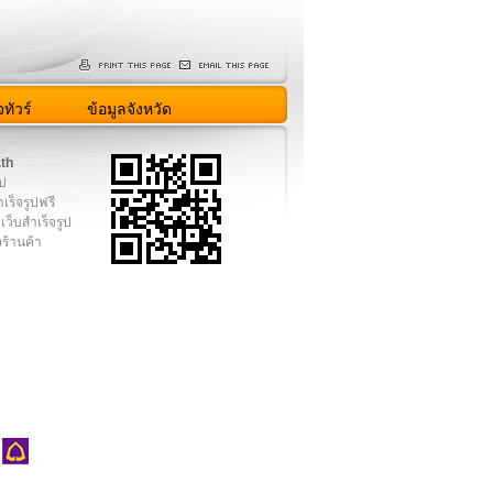
ทัวร์
ข้อมูลจังหวัด
.th
ูป
เร็จรูปฟรี
เว็บสำเร็จรูป
งร้านค้า