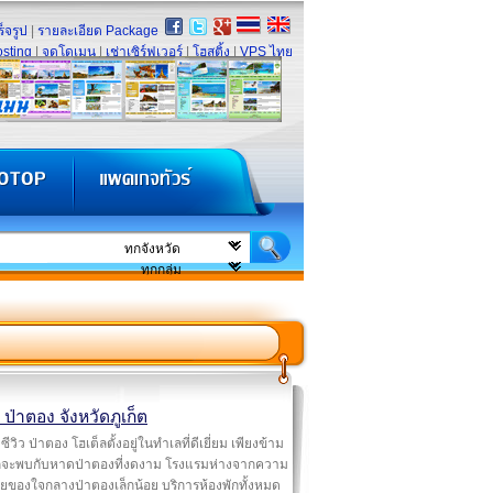
็จรูป
|
รายละเอียด Package
sting
|
จดโดเมน
|
เช่าเซิร์ฟเวอร์
|
โฮสติ้ง
|
VPS ไทย
ว ป่าตอง จังหวัดภูเก็ต
ซีวิว ป่าตอง โฮเต็ลตั้งอยู่ในทำเลที่ดีเยี่ยม เพียงข้าม
็จะพบกับหาดป่าตองที่งดงาม โรงแรมห่างจากความ
ายของใจกลางป่าตองเล็กน้อย บริการห้องพักทั้งหมด