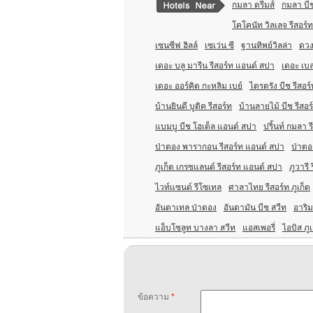
กมลา ดรีมส์
กมลา บีช
โคโคนัท วิลเลจ รีสอร์ท
เซนซีฟ ฮิลล์
เซเว่น ซี
ฐานทิพย์วิลล่า
ดวง
เดอะ บลู มารีน รีสอร์ท แอนด์ สปา
เดอะ เบลล
เดอะ ออร์คิด กะหลิม เบย์
ไตรตรัง บีช รีสอร์
บ้านยินดี บูติค รีสอร์ท
บ้านลายไม้ บีช รีสอร
แบมบู บีช โฮเต็ล แอนด์ สปา
ปริ้นท์ กมลา ร
ป่าตอง พารากอน รีสอร์ท แอนด์ สปา
ป่าตอ
ภูเก็ต เกรซแลนด์ รีสอร์ท แอนด์ สปา
ภูวารี 
ไวท์แซนด์ รีโซเทล
ศาลาไทย รีสอร์ท ภูเก็ต
อันดาเทล ป่าตอง
อันดามัน บีช สวีท
อาริม
แอ็บโซลูท บางลา สวีท
แอสเพอรี่
ไอบิส ภู
ข้อความ
*