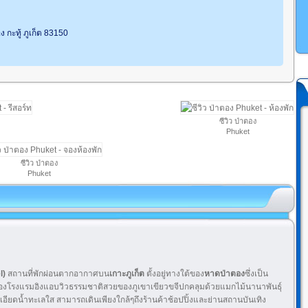
 กะทู้ ภูเก็ต 83150
ซีวิว ป่าตอง
Phuket
ซีวิว ป่าตอง
Phuket
l)
สถานที่พักผ่อนตากอากาศบน
เกาะภูเก็ต
ตั้งอยู่ทางใต้ของ
หาดป่าตอง
ซึ่งเป็น
ของโรงแรมอิงแอบวิวธรรมชาติสวยของภูเขาเขียวขจีปกคลุมด้วยแมกไม้นานาพันธุ์
ดน้ำทะเลใส สามารถเดินเพียงใกล้ๆถึงร้านค้าช้อปปิ้งและย่านสถานบันเทิง