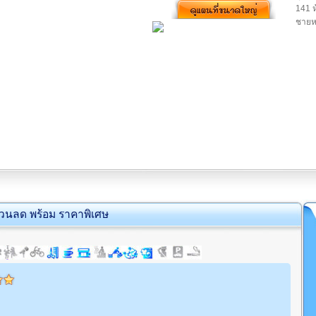
141 ห
ชายหา
่วนลด พร้อม ราคาพิเศษ