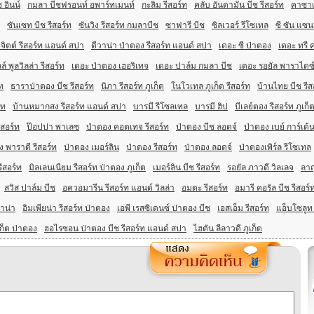
 อินน์
กมลา บีชฟรอนท์ อพาร์ทเมนท์
กะลิม รีสอร์ท
คลับ อันดามัน บีช รีสอร์ท
คาซาเ
ซันเซท บีช รีสอร์ท
ซันวิง รีสอร์ท กมลาบีช
ซาฟารี บีช
ซิลเวอร์ รีโซเทล
ซี ซัน แซนด
จิตต์ รีสอร์ท แอนด์ สปา
ดีวาน่า ป่าตอง รีสอร์ท แอนด์ สปา
เดอะ ซี ป่าตอง
เดอะ ทรี ค
์ พูลวิลล่า รีสอร์ท
เดอะ ป่าตอง เฮอริเทจ
เดอะ ปาล์ม กมลา บีช
เดอะ รอยัล พาราไดซ์ 
ท
ธาราป่าตอง บีช รีสอร์ท
นิภา รีสอร์ท ภูเก็ต
โนโวเทล ภูเก็ต รีสอร์ท
บ้านไทย บีช รี
์ท
บ้านหมากสง รีสอร์ท แอนด์ สปา
บารมี รีโซลเทล
บารมี ฮิป
บีเลย์ตอง รีสอร์ท ภูเก็
ีสอร์ท
ป๊อปปา พาเลซ
ป่าตอง คอตเทจ รีสอร์ท
ป่าตอง บีช ลอดจ์
ป่าตอง เบย์ การ์เด้น
ง พาราดี รีสอร์ท
ป่าตอง เมอร์ลิน
ป่าตอง รีสอร์ท
ป่าตอง ลอดจ์
ป่าตองเพิร์ล รีโซเทล
รีสอร์ท
มิลเลนเนียม รีสอร์ท ป่าตอง ภูเก็ต
เมอร์ลิน บีช รีสอร์ท
รอยัล ภาวดี วิลเลจ
ลาญ
สวิส ปาล์ม บีช
อควอมารีน รีสอร์ท แอนด์ วิลล่า
อมตะ รีสอร์ท
อมารี คอรัล บีช รีสอร์
าน่า
อิมเพียน่า รีสอร์ท ป่าตอง
เอพี เรสซิเดนซ์ ป่าตอง บีช
เอสเอ็ม รีสอร์ท
แอ็บโซลูท ซ
เก็ต ป่าตอง
ฮอไรซอน ป่าตอง บีช รีสอร์ท แอนด์ สปา
ไฮตัน ลีลาวดี ภูเก็ต