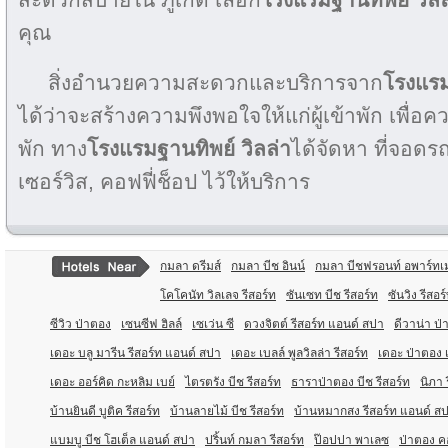
คุณ
สิ่งอำนวยความสะดวกและบริการจาก
โรงแรม
ได้ว่าจะสร้างความพึงพอใจให้แก่ผู้เข้าพัก เพื่
พัก ทาง
โรงแรมฐานทิพย์ วิลล่า
ได้จัดหา ที่จอดรถ
เซอร์วิส, คอฟฟี่ช็อป ไว้ให้บริการ
กมลา ดรีมส์
กมลา บีช อินน์
กมลา บีชฟรอนท์ อพาร์ทเ
โคโคนัท วิลเลจ รีสอร์ท
ซันเซท บีช รีสอร์ท
ซันวิง รีสอ
ซีวิว ป่าตอง
เซนซีฟ ฮิลล์
เซเว่น ซี
ดวงจิตต์ รีสอร์ท แอนด์ สปา
ดีวาน่า ป่
เดอะ บลู มารีน รีสอร์ท แอนด์ สปา
เดอะ เบลล์ พูลวิลล่า รีสอร์ท
เดอะ ป่าตอง 
เดอะ ออร์คิด กะหลิม เบย์
ไตรตรัง บีช รีสอร์ท
ธาราป่าตอง บีช รีสอร์ท
นิภา 
บ้านยินดี บูติค รีสอร์ท
บ้านลายไม้ บีช รีสอร์ท
บ้านหมากสง รีสอร์ท แอนด์ ส
แบมบู บีช โฮเต็ล แอนด์ สปา
ปริ้นท์ กมลา รีสอร์ท
ป๊อปปา พาเลซ
ป่าตอง ค