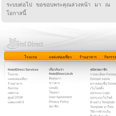
ระบบต่อไป ขอขอบพระคุณล่วงหน้า มา ณ
โอกาสนี้
โรงแรม
แหล่งท่องเที่ยว
ร้านอาหาร
กิจกรร
สมาชิก
|
เกี่ยวกับเรา
|
ติดต่อเรา
|
แผนผัง
|
ข่าวสาร
|
User A
HotelDirect Services
เกี่ยวกับเรา
สมัครสมาชิก
HotelDirect.in.th
โรงแรม
รายละเอียด Packa
ติดต่อเรา
แหล่งท่องเที่ยว
Domain name
ข่าวสาร
ร้านอาหาร
ตรวจสอบชื่อ Dom
แผนผัง
กิจกรรม
เว็บโฮสติ้ง
โฆษณา
เทศกาล
ออกแบบ Logo
User Agreement
ศูนย์ OTOP
ออกแบบเว็บไซต์
Privacy Policy
แพคเกจทัวร์
ตัวอย่าง Template
สมาชิก
Template มาใหม่
วิธีการชำระเงิน