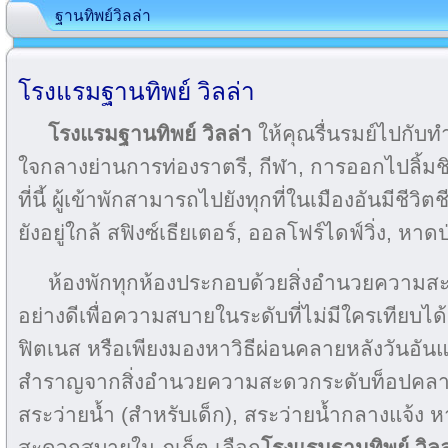
ฐานทิพย์วิลล่า
โรงแรมฐานทิพย์ วิลล่า
โรงแรมฐานทิพย์ วิลล่า
ให้คุณรื่นรมย์ไปกับทำเ
ใจกลางย่านการท่องราตรี, กีฬา, การออกไปลิ้ม
ที่นี้ ผู้เข้าพักสามารถไปยังทุกที่ในเมืองอันมีชีวิตช
ยังอยู่ใกล้ สฟิงซ์เธียเตอร์, ออลโฟร์ไดฟ์วิ่ง, หาด
ห้องพักทุกห้องประกอบด้วยสิ่งอำนวยความสะ
อย่างดีเพื่อความสบายในระดับที่ไม่มีใครเทียบได้ 
ฟิตเนส หรือเพียงมองหาวิธีผ่อนคลายหลังวันอัน
สำราญจากสิ่งอำนวยความสะดวกระดับท็อปคลาส
สระว่ายน้ำ (สำหรับเด็ก), สระว่ายน้ำกลางแจ้ง หา
สะดวกสบายใน ภูเก็ต เลือก
โรงแรมฐานทิพย์ วิลล