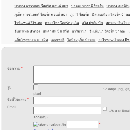
ป่าตอง พารากอน รีสอร์ท แอนด์ สปา
ป่าตอง พาราดี รีสอร์ท
ป่าตอง เมอร์ลิน
ภูเก็ต เกรซแลนด์ รีสอร์ท แอนด์ สปา
ภูวารี รีสอร์ท
มิลเลนเนียม รีสอร์ท ป่าตอ
ไวท์แซนด์ รีโซเทล
ศาลาไทย รีสอร์ท ภูเก็ต
สวิส ปาล์ม บีช
อควอมารีน รีสอร
อันดาเทล ป่าตอง
อันดามัน บีช สวีท
อาริมาน่า
อิมเพียน่า รีสอร์ท ป่าตอง
แอ็บโซลูท บางลา สวีท
แอสเพอรี่
ไอบิส ภูเก็ต ป่าตอง
ฮอไรซอน ป่าตอง บีช 
ข้อความ
*
รูป
นามสกุล .jpg, .gif
pixel
ชื่อที่ใช้แสดง
*
Email
แจ้งทาง Email
ความลับ)
*