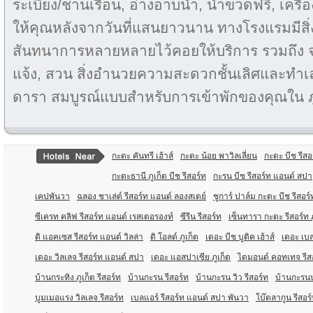
ระเบียง/ชานเรือน, อ่างอาบน้ำ, น้ำขวดฟรี, เครื่อ
ให้คุณหลังจากวันที่แสนยาวนาน ทางโรงแรมมี
สันทนาการหลายหลายไว้คอยให้บริการ รวมถึง จ
แจ้ง, สวน สิ่งอำนวยความสะดวกชั้นเลิศและทำเลที
ดารา สมบูรณ์แบบสำหรับการเข้าพักของคุณใน ภ
กะตะ คันทรี เฮ้าส์
กะตะ น้อย พาวิลเลี่ยน
กะตะ บีช รีส
กะตะธานี ภูเก็ต บีช รีสอร์ท
กะรน บีช รีสอร์ท แอนด์ สปา
เคปพันวา
ฉลอง ชาเล่ต์ รีสอร์ท แอนด์ ลองสเตย์
ชูการ์ ปาล์ม กะตะ บีช รีสอร์
ซีเครท คลิฟ รีสอร์ท แอนด์ เรสเตอรองท์
ซีรีน รีสอร์ท
เซ็นทารา กะตะ รีสอร์ท ภ
ดิ แอคเซส รีสอร์ท แอนด์ วิลล่า
ดิ โอลด์ ภูเก็ต
เดอะ บีช บูติค เฮ้าส์
เดอะ เบส
เดอะ วิลเลจ รีสอร์ท แอนด์ สปา
เดอะ แอสปาเซีย ภูเก็ต
ไดมอนด์ คอทเทจ รีส
บ้านกระทิง ภูเก็ต รีสอร์ท
บ้านกะรน รีสอร์ท
บ้านกะรน วิว รีสอร์ท
บ้านกะรนบุ
บูมเมอแรง วิลเลจ รีสอร์ท
เบลแอร์ รีสอร์ท แอนด์ สปา พันวา
โบ๊ตลากูน รีสอร