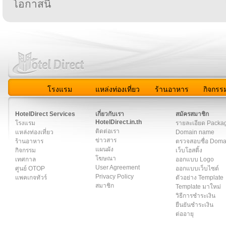
โอกาสนี้
โรงแรม
แหล่งท่องเที่ยว
ร้านอาหาร
กิจกรร
สมาชิก
|
เกี่ยวกับเรา
|
ติดต่อเรา
|
แผนผัง
|
ข่าวสาร
|
User A
HotelDirect Services
เกี่ยวกับเรา
สมัครสมาชิก
HotelDirect.in.th
โรงแรม
รายละเอียด Packa
ติดต่อเรา
แหล่งท่องเที่ยว
Domain name
ข่าวสาร
ร้านอาหาร
ตรวจสอบชื่อ Dom
แผนผัง
กิจกรรม
เว็บโฮสติ้ง
โฆษณา
เทศกาล
ออกแบบ Logo
User Agreement
ศูนย์ OTOP
ออกแบบเว็บไซต์
Privacy Policy
แพคเกจทัวร์
ตัวอย่าง Template
สมาชิก
Template มาใหม่
วิธีการชำระเงิน
ยืนยันชำระเงิน
ต่ออายุ