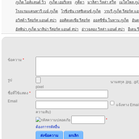
ภูเก็ต ไอส์แลนด์ วิว
ภูเก็ต เฮอริเทจ
ภูคีตา
มาลิสา วิลล่า สวีท
เมโทโพล ภูเ
โรงแรมแคนทารี เบย์ ภูเก็ต
ไรซิ่งซัน เรสซิเดนซ์ ภูเก็ต
วรบุรี ภูเก็ต รีสอร์ท 
อวิสต้า รีสอร์ท แอนด์ สปา
ออคิดเดเซีย รีสอร์ท
ออลซีซั่น ในหาน ภูเก็ต
อันด
อัลพิน่า ภูเก็ต นาลิน่า รีสอร์ท แอนด์ สปา
อ่าวฉลอง วิลล่า แอนด์ สปา
อีเดน 
ข้อความ
*
รูป
นามสกุล .jpg, .gif
pixel
ชื่อที่ใช้แสดง
*
Email
แจ้งทาง Email
ความลับ)
*
ต้องการรหัสอื่น
ส่งข้อความ
ยกเลิก