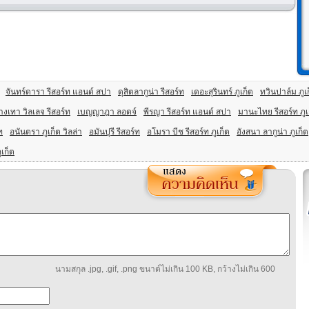
จันทร์ดารา รีสอร์ท แอนด์ สปา
ดุสิตลากูน่า รีสอร์ท
เดอะสุรินทร์ ภูเก็ต
ทวินปาล์ม ภูเ
างเทา วิลเลจ รีสอร์ท
เบญญาฎา ลอดจ์
พีรญา รีสอร์ท แอนด์ สปา
มานะไทย รีสอร์ท ภูเ
ท
อนันตรา ภูเก็ต วิลล่า
อมันปุรี รีสอร์ท
อโมรา บีช รีสอร์ท ภูเก็ต
อังสนา ลากูน่า ภูเก็ต
เก็ต
นามสกุล .jpg, .gif, .png ขนาด์ไม่เกิน 100 KB, กว้างไม่เกิน 600