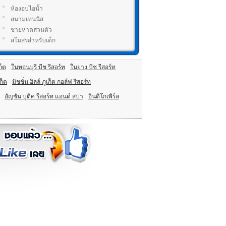
ห้องอบไอน้ำ
สนามเทนนิส
ชายหาดส่วนตัว
สโมสรสำหรับเด็ก
ก็ต
ในทอนบุรี บีช รีสอร์ท
ในยาง บีช รีสอร์ท
ก็ต
มิชชั่น ฮิลล์ ภูเก็ต กอล์ฟ รีสอร์ท
อัญชัน บูติค รีสอร์ท แอนด์ สปา
อินดิโกเพิร์ล