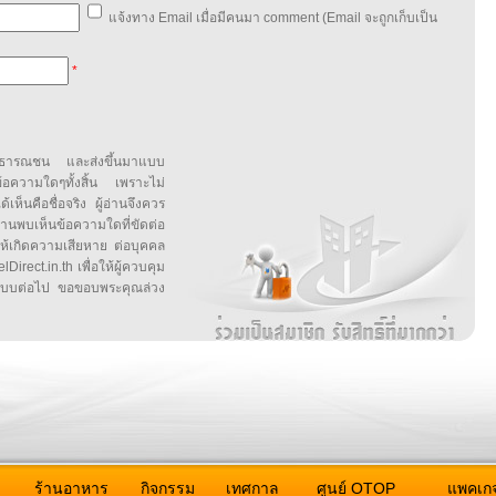
แจ้งทาง Email เมื่อมีคนมา comment (Email จะถูกเก็บเป็น
*
สาธารณชน และส่งขึ้นมาแบบ
ข้อความใดๆทั้งสิ้น เพราะไม่
้เห็นคือชื่อจริง ผู้อ่านจึงควร
บเห็นข้อความใดที่ขัดต่อ
ให้เกิดความเสียหาย ต่อบุคคล
irect.in.th เพื่อให้ผู้ควบคุม
บบต่อไป ขอขอบพระคุณล่วง
ว
ร้านอาหาร
กิจกรรม
เทศกาล
ศูนย์ OTOP
แพคเกจ