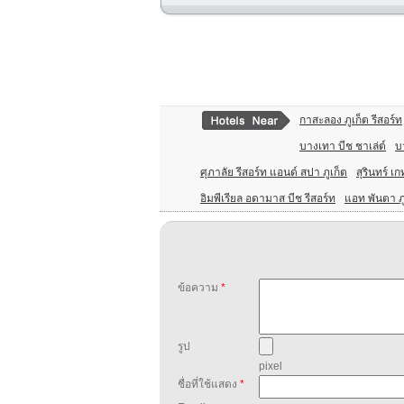
กาสะลอง ภูเก็ต รีสอร์ท
บางเทา บีช ชาเล่ต์
บ
ศุภาลัย รีสอร์ท แอนด์ สปา ภูเก็ต
สุรินทร์ เก
อิมพีเรียล อดามาส บีช รีสอร์ท
แอท พันตา ภู
ข้อความ
*
รูป
pixel
ชื่อที่ใช้แสดง
*