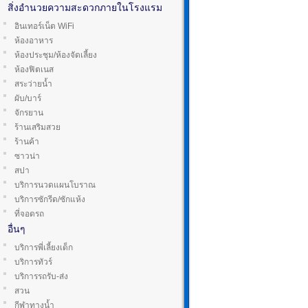
สิ่งอำนวยความสะดวกภายในโรงแรม
อินเทอร์เน็ต WiFi
ห้องอาหาร
ห้องประชุม/ห้องจัดเลี้ยง
ห้องฟิตเนส
สระว่ายน้ำ
ผับ/บาร์
จักรยาน
ร้านเสริมสวย
ร้านค้า
ซาวน่า
สปา
บริการนวดแผนโบราณ
บริการซักรีด/ซักแห้ง
ที่จอดรถ
อื่นๆ
บริการพี่เลี้ยงเด็ก
บริการทัวร์
บริการรถรับ-ส่ง
สวน
กีฬาทางน้ำ