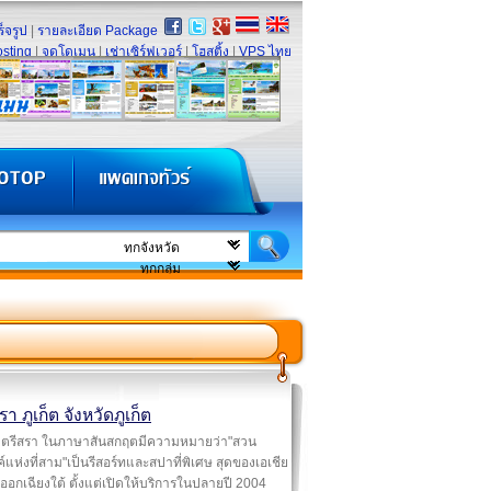
็จรูป
|
รายละเอียด Package
sting
|
จดโดเมน
|
เช่าเซิร์ฟเวอร์
|
โฮสติ้ง
|
VPS ไทย
รา ภูเก็ต จังหวัดภูเก็ต
ตรีสรา ในภาษาสันสกฤตมีความหมายว่า"สวน
์แห่งที่สาม"เป็นรีสอร์ทและสปาที่พิเศษ สุดของเอเชีย
ออกเฉียงใต้ ตั้งแต่เปิดให้บริการในปลายปี 2004