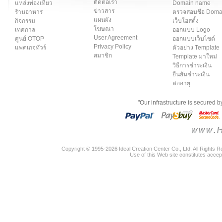
ติดต่อเรา
แหล่งท่องเที่ยว
Domain name
ข่าวสาร
ร้านอาหาร
ตรวจสอบชื่อ Dom
แผนผัง
กิจกรรม
เว็บโฮสติ้ง
โฆษณา
เทศกาล
ออกแบบ Logo
User Agreement
ศูนย์ OTOP
ออกแบบเว็บไซต์
Privacy Policy
แพคเกจทัวร์
ตัวอย่าง Template
สมาชิก
Template มาใหม่
วิธีการชำระเงิน
ยืนยันชำระเงิน
ต่ออายุ
"Our infrastructure is secured 
Copyright © 1995-2026 Ideal Creation Center Co., Ltd. All Rights 
Use of this Web site constitutes accep