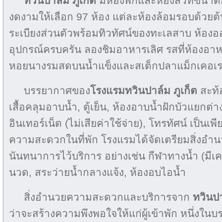
ทวินปาล์ม ภูเก็ต
มีห้องพักและห้องสวีทขนา
งดงามให้เลือก 97 ห้อง แต่ละห้องล้อมรอบด้วยต้น
ระเบียงส่วนตัวพร้อมทิวทัศน์ของทะเลสาบ ห้อง
อุปกรณ์ครบครัน ลองชิมอาหารเลิศ รสที่ห้องอาหา
หอยนางรมสดบนน้ำแข็งและสเต็กปลาแม็กเคอเรล
บรรยากาศของ
โรงแรมทวินปาล์ม ภูเก็ต
สะท้
เสื้อคลุมอาบน้ำ, ตู้เย็น, ห้องอาบน้ำฝักบัวแยกต
อินเทอร์เน็ต (ไม่เสียค่าใช้จ่าย), โทรทัศน์ เป็นเ
ความสะดวกในที่พัก โรงแรมได้จัดเตรียมสิ่ง
นันทนาการไว้บริการ อย่างเช่น กีฬาทางน้ำ (มีเคร
นวด, สระว่ายน้ำกลางแจ้ง, ห้องอบไอน้ำ
สิ่งอำนวยความสะดวกและบริการจาก
ทวินปาล
ว่าจะสร้างความพึงพอใจให้แก่ผู้เข้าพัก หนึ่ง