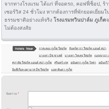
จากทางโรงแรม ได้แก่ ที่จอดรถ, คอฟฟี่ช็อป, ร้านเ
เซอร์วิส 24 ชั่วโมง หากต้องการที่พักยอดเยี่ยม
ธรรมชาติอย่างแท้จริง
โรงแรมทวินปาล์ม ภูเก็ต
จ
ไม่ต้องสงสัย
กาสะลอง ภูเก็ต รีสอร์ท
จันทร์ดารา รีสอร์ท แอนด์ สปา
บางเทา บีช ชาเล่ต์
บางเทา วิลเลจ รีสอร์ท
เบญญาฎา ล
ศุภาลัย รีสอร์ท แอนด์ สปา ภูเก็ต
สุรินทร์ เกท
อนันตรา ภูเก็ต วิลล่า
อมันปุรี 
อิมพีเรียล อดามาส บีช รีสอร์ท
แอท พันตา ภูเก็ต
ข้อความ
*