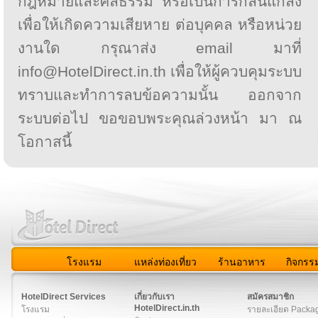
กฎหมายและศีลธรรม หรือเป็นการกลั่นแกล้ง
เพื่อให้เกิดความเสียหาย ต่อบุคคล หรือหน่วย
งานใด กรุณาส่ง email มาที่
info@HotelDirect.in.th เพื่อให้ผู้ควบคุมระบบ
ทราบและทำการลบข้อความนั้น ออกจาก
ระบบต่อไป ขอขอบพระคุณล่วงหน้า มา ณ
โอกาสนี้
โรงแรม
แหล่งท่องเที่ยว
ร้านอาหาร
กิจกรร
สมาชิก
|
เกี่ยวกับเรา
|
ติดต่อเรา
|
แผนผัง
|
ข่าวสาร
|
User A
HotelDirect Services
เกี่ยวกับเรา
สมัครสมาชิก
HotelDirect.in.th
โรงแรม
รายละเอียด Packa