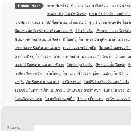
กะตะ คันทรี เฮ้าส์
กะตะ น้อย พาวิลเลี่ยน
กะตะ บีช รีส
กะตะธานี ภูเก็ต บีช รีสอร์ท
กะรน บีช รีสอร์ท แอนด์ สปา
เคปพันวา
ฉลอง ชาเล่ต์ รีสอร์ท แอนด์ ลองสเตย์
ชูการ์ ปาล์ม กะตะ บีช รีสอร์
ซีเครท คลิฟ รีสอร์ท แอนด์ เรสเตอรองท์
ซีรีน รีสอร์ท
เซ็นทารา กะตะ รีสอร์ท ภ
ดิ แอคเซส รีสอร์ท แอนด์ วิลล่า
ดิ โอลด์ ภูเก็ต
เดอะ บีช บูติค เฮ้าส์
เดอะ เบส
เดอะ วิลเลจ รีสอร์ท แอนด์ สปา
เดอะ แอสปาเซีย ภูเก็ต
ไดมอนด์ คอทเทจ รีส
บ้านกระทิง ภูเก็ต รีสอร์ท
บ้านกะรน รีสอร์ท
บ้านกะรน วิว รีสอร์ท
บ้านกะรนบุ
เบลแอร์ รีสอร์ท แอนด์ สปา พันวา
โบ๊ตลากูน รีสอร์ท
พีช บลอสซั่ม รีสอร์ท
พี
มาลิสา วิลล่า สวีท
เมโทโพล ภูเก็ต
เมธาดี รีสอร์ท ภูเก็ต
รอยัลภูเก็ต ซิตี้
รา
วรบุรี ภูเก็ต รีสอร์ท แอนด์ สปา
วาริกา เพลส
วิมลสิริ ฮิลล์ รีสอร์ท แอนด์ สปา
ออลซีซั่น ในหาน ภูเก็ต
อันดามัน แคนนาเซีย รีสอร์ท สปา
อันดามัน ซีวิว
อั
อีเดน รีสอร์ท กะรน
ไอ พาวิลเลี่ยน ภูเก็ต
ไอบิส ภูเก็ต กะตะ
ฮอริซอน กะรน บี
ข้อความ
*