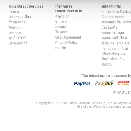
สมาชิก
|
เกี่ยวกับเรา
|
ติดต่อเรา
|
แผนผัง
|
ข่าวสาร
|
User A
HotelDirect Services
เกี่ยวกับเรา
สมัครสมาชิก
HotelDirect.in.th
โรงแรม
รายละเอียด Packa
ติดต่อเรา
แหล่งท่องเที่ยว
Domain name
ข่าวสาร
ร้านอาหาร
ตรวจสอบชื่อ Dom
แผนผัง
กิจกรรม
เว็บโฮสติ้ง
โฆษณา
เทศกาล
ออกแบบ Logo
User Agreement
ศูนย์ OTOP
ออกแบบเว็บไซต์
Privacy Policy
แพคเกจทัวร์
ตัวอย่าง Template
สมาชิก
Template มาใหม่
วิธีการชำระเงิน
ยืนยันชำระเงิน
ต่ออายุ
"Our infrastructure is secured 
Copyright © 1995-2026 Ideal Creation Center Co., Ltd. All Rights 
Use of this Web site constitutes accep