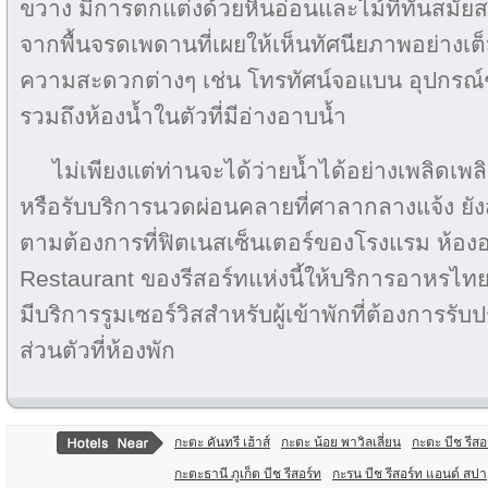
ขวาง มีการตกแต่งด้วยหินอ่อนและไม้ที่ทันสมัย
จากพื้นจรดเพดานที่เผยให้เห็นทัศนียภาพอย่างเต็ม
ความสะดวกต่างๆ เช่น โทรทัศน์จอแบน อุปกรณ
รวมถึงห้องน้ำในตัวที่มีอ่างอาบน้ำ
ไม่เพียงแต่ท่านจะได้ว่ายน้ำได้อย่างเพลิดเพล
หรือรับบริการนวดผ่อนคลายที่ศาลากลางแจ้ง ยั
ตามต้องการที่ฟิตเนสเซ็นเตอร์ของโรงแรม ห้
Restaurant ของรีสอร์ทแห่งนี้ให้บริการอาหร
มีบริการรูมเซอร์วิสสำหรับผู้เข้าพักที่ต้องการร
ส่วนตัวที่ห้องพัก
กะตะ คันทรี เฮ้าส์
กะตะ น้อย พาวิลเลี่ยน
กะตะ บีช รีส
กะตะธานี ภูเก็ต บีช รีสอร์ท
กะรน บีช รีสอร์ท แอนด์ สปา