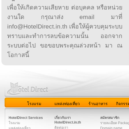
เพื่อให้เกิดความเสียหาย ต่อบุคคล หรือหน่วย
งานใด กรุณาส่ง email มาที่
info@HotelDirect.in.th เพื่อให้ผู้ควบคุมระบบ
ทราบและทำการลบข้อความนั้น ออกจาก
ระบบต่อไป ขอขอบพระคุณล่วงหน้า มา ณ
โอกาสนี้
โรงแรม
แหล่งท่องเที่ยว
ร้านอาหาร
กิจกรร
สมาชิก
|
เกี่ยวกับเรา
|
ติดต่อเรา
|
แผนผัง
|
ข่าวสาร
|
User A
HotelDirect Services
เกี่ยวกับเรา
สมัครสมาชิก
HotelDirect.in.th
โรงแรม
รายละเอียด Packa
ติดต่อเรา
แหล่งท่องเที่ยว
Domain name