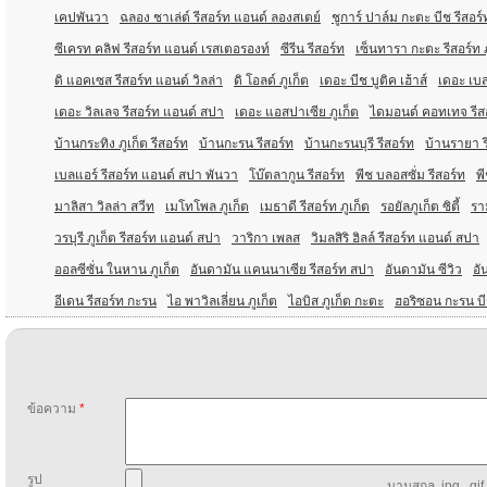
เคปพันวา
ฉลอง ชาเล่ต์ รีสอร์ท แอนด์ ลองสเตย์
ชูการ์ ปาล์ม กะตะ บีช รีสอร์
ซีเครท คลิฟ รีสอร์ท แอนด์ เรสเตอรองท์
ซีรีน รีสอร์ท
เซ็นทารา กะตะ รีสอร์ท ภ
ดิ แอคเซส รีสอร์ท แอนด์ วิลล่า
ดิ โอลด์ ภูเก็ต
เดอะ บีช บูติค เฮ้าส์
เดอะ เบส
เดอะ วิลเลจ รีสอร์ท แอนด์ สปา
เดอะ แอสปาเซีย ภูเก็ต
ไดมอนด์ คอทเทจ รีส
บ้านกระทิง ภูเก็ต รีสอร์ท
บ้านกะรน รีสอร์ท
บ้านกะรนบุรี รีสอร์ท
บ้านรายา ร
เบลแอร์ รีสอร์ท แอนด์ สปา พันวา
โบ๊ตลากูน รีสอร์ท
พีช บลอสซั่ม รีสอร์ท
พี
มาลิสา วิลล่า สวีท
เมโทโพล ภูเก็ต
เมธาดี รีสอร์ท ภูเก็ต
รอยัลภูเก็ต ซิตี้
รา
วรบุรี ภูเก็ต รีสอร์ท แอนด์ สปา
วาริกา เพลส
วิมลสิริ ฮิลล์ รีสอร์ท แอนด์ สปา
ออลซีซั่น ในหาน ภูเก็ต
อันดามัน แคนนาเซีย รีสอร์ท สปา
อันดามัน ซีวิว
อั
อีเดน รีสอร์ท กะรน
ไอ พาวิลเลี่ยน ภูเก็ต
ไอบิส ภูเก็ต กะตะ
ฮอริซอน กะรน บี
ข้อความ
*
รูป
นามสกุล .jpg, .gif