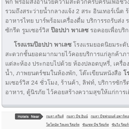
พัก พร้อมสิ่งอำนวยความสะดวกครบครันเพื่อช่
รวมถึงสระว่ายน้ำกลางแจ้ง 2 สระ อินเทอร์เน็
อาหารไทย บาร์พร้อมเครื่องดื่ม บริการรถรับส่ง ร
ซักรีด รูมเซอร์วิส
ป๊อปปา พาเลซ
รอคอยเพื่อบริ
โรงแรมป๊อปปา พาเลซ
โรงแรมยอดนิยมระดับ
สะดวกชั้นยอดมากมายไว้คอยบริการแก่ลูกค้าภาย
แต่ละห้อง ประกอบไปด้วย ห้องปลอดบุหรี่, เครื่อ
น้ำ, ภาพยนตร์ชมในห้องพัก, โต๊ะเขียนหนังสือ
โ
มเซอร์วิส 24 ชั่วโมง, ร้านค้า, ลิฟท์, บริการซักรี
อาหาร, ตู้นิรภัย ไว้คอยสร้างความสุขให้แก่กา
กมลา ดรีมส์
กมลา บีช อินน์
กมลา บีชฟรอนท์ อพาร์ทเ
โคโคนัท วิลเลจ รีสอร์ท
ซันเซท บีช รีสอร์ท
ซันวิง รีสอ