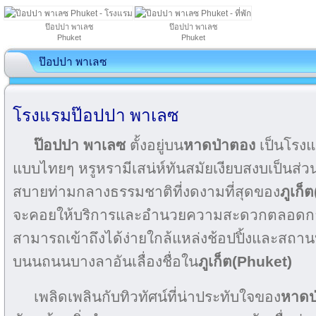
ป๊อปปา พาเลซ
ป๊อปปา พาเลซ
Phuket
Phuket
ป๊อปปา พาเลซ
โรงแรมป๊อปปา พาเลซ
ป๊อปปา พาเลซ
ตั้งอยู่บน
หาดป่าตอง
เป็นโรงแ
แบบไทยๆ หรูหรามีเสน่ห์ทันสมัยเงียบสงบเป็นส่วน
สบายท่ามกลางธรรมชาติที่งดงามที่สุดของ
ภูเก็
จะคอยให้บริการและอำนวยความสะดวกตลอดการพั
สามารถเข้าถึงได้ง่ายใกล้แหล่งช้อปปิ้งและสถานบั
บนนถนนบางลาอันเลื่องชื่อใน
ภูเก็ต(Phuket)
เพลิดเพลินกับทิวทัศน์ที่น่าประทับใจของ
หาดป