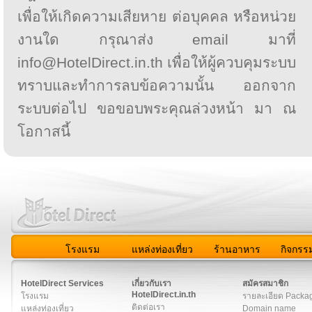
เพื่อให้เกิดความเสียหาย ต่อบุคคล หรือหน่วย
งานใด กรุณาส่ง email มาที่
info@HotelDirect.in.th เพื่อให้ผู้ควบคุมระบบ
ทราบและทำการลบข้อความนั้น ออกจาก
ระบบต่อไป ขอขอบพระคุณล่วงหน้า มา ณ
โอกาสนี้
โรงแรม
แหล่งท่องเที่ยว
ร้านอาหาร
กิจกรร
สมาชิก
|
เกี่ยวกับเรา
|
ติดต่อเรา
|
แผนผัง
|
ข่าวสาร
|
User A
HotelDirect Services
เกี่ยวกับเรา
สมัครสมาชิก
HotelDirect.in.th
โรงแรม
รายละเอียด Packa
ติดต่อเรา
แหล่งท่องเที่ยว
Domain name