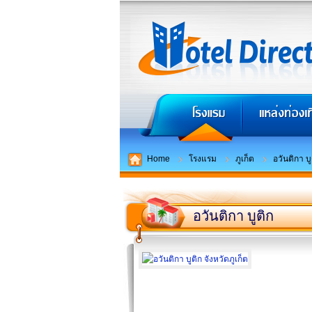
Home
โรงแรม
ภูเก็ต
อวันติกา บู
อวันติกา บูติก