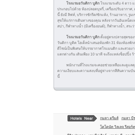
โรงแรมอวันติกา บูติก
โรงแรมระดับ 4 ดาว แห
ประกอบไปด้วย ห้องปลอดบุหรี่, เครื่องปรับอากาศ, เส
นี้ ยังมี ลิฟท์, บริการซักรีด/ซักแห้ง, ร้านอาหาร, ร
สุขให้แก่การเดินทางของคุณ หลังจากวันอันเหน็ดเ
สปา, กีฬาทางน้ำ (มีเครื่องยนต์), กีฬาทางน้ำ, สระ
โรงแรมอวันติกา บูติก
ตั้งอยู่ตรงปลายสุดของ
วันติกา บูติค โฮเต็ลนำเสนอห้องพัก 31 ห้องห้องพ
ดีไซน์เป็นพิเศษให้บรรยากาศโรแมนติก และสวยงาม แ
แตกต่างกัน เดินเพียง 10 นาที จะถึงแหล่งช็อปปิ้ง ร
พนักงานที่โรงแรมจะคอยช่วยเหลือและดูแลคุณเ
ความเงียบและความสงบที่อยู่ห่างจากสีสันความบันเท
นี้
กมลา ดรีมส์
กมลา บีช
โคโคนัท วิลเลจ รีสอร์ท