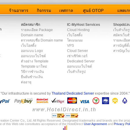
ว
ร้านอาหาร
กิจกรรม
เทศกาล
ศูนย์ OTOP
แพคเกจ
ต่อเรา
|
แผนผัง
|
ข่าวสาร
|
User Agreement
|
Privacy Policy
|
โฆษณา
สมัครสมาชิก
IC-MyHost Services
Shopdd.in
h
รายละเอียด Package
Cloud Hosting
เว็บสำเร็จร
Domain name
เว็บโฮสติ้ง
สมัครเว็บสำ
ตรวจสอบชื่อ Domain name
โดเมนเนม
รายละเอียด
เว็บโฮสติ้ง
VPS
สารบัญที่ตั้
ออกแบบ Logo
Cloud Server
สารบัญเว็บ
t
ออกแบบเว็บไซต์
เช่าเซิร์ฟเวอร์
ตัวอย่าง Template
Dedicated Server
Template มาใหม่
ออกแบบเว็บไซต์
วิธีการชำระเงิน
เว็บสำเร็จรูป
ยืนยันชำระเงิน
ต่ออายุ
"Our infrastructure is secured by
Thailand Dedicated Server
expertise since 2004."
eation Center Co., Ltd. All Rights Reserved. Designated trademarks and brands are the prope
e of this Web site constitutes acceptance of the HotelDirect
User Agreement
and
Privacy Pol