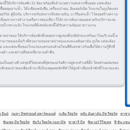
่งนี้ให้บริการห้องพัก 31 ห้อง พร้อมสิ่งอำนวยความสะดวกชั้นยอด แต่ละห้อง
ื้อคลุมอาบน้ำ, โต๊ะเขียนหนังสือ, เครื่องเป่าผม, อินเทอร์เน็ต โรงแรมในภูเก็ตแห่ง
ูมเซอร์วิส, ตู้นิรภัย, บริการรถรับส่งจาก/ถึงสนามบิน, บาร์ริมสระน้ำ ไว้คอยสร้างความ
หนื่อยจากการทำงานหรือการท่องเที่ยว ก็ได้เวลากลับมาผ่อนคลายกับบริการนวด,
ว่ายน้ำกลางแจ้ง โรงแรมที่มีเสน่ห์แห่งนี้ได้รับความนิยมมายาวนาน
หาดป่าตอง ให้บริการห้องพักที่ปลอดจากฝูงชนที่ปกติมักจะแห่กันมาในบริเวณนี้ อ
ักสามารถมองเห็นวิวที่สวยงามของหาดป่าตองและทะเลอันดามัน ภูเก็ต แต่ละห้อง
ละแต่ละชั้นของโรงแรมจะตกแต่งด้วยโทนสีที่แตกต่างกันเพื่อให้ความรู้สึกที่
้านค้า และสถานที่ท่องเที่ยวยามค่ำคืน
ป็นอย่างดี แต่จุดที่โดดเด่นที่สุดของอวันติกาอยู่ตรงทำเลที่ตั้ง โดยส่วนผสมของ
ิงของป่าตองเพียงห้านาทีเป็นเหตุผลหลักที่ทำให้ลูกค้าเลือกเข้าพักที่โรงแรมแห่ง
 อินน์
กมลา บีชฟรอนท์ อพาร์ทเมนท์
กะลิม รีสอร์ท
คลับ อันดามัน บีช รีสอร์ท
คาซาเ
ซันเซท บีช รีสอร์ท
ซันวิง รีสอร์ท กมลาบีช
ซาฟารี บีช
ซิลเวอร์ รีโซเทล
ซี ซัน แซนด