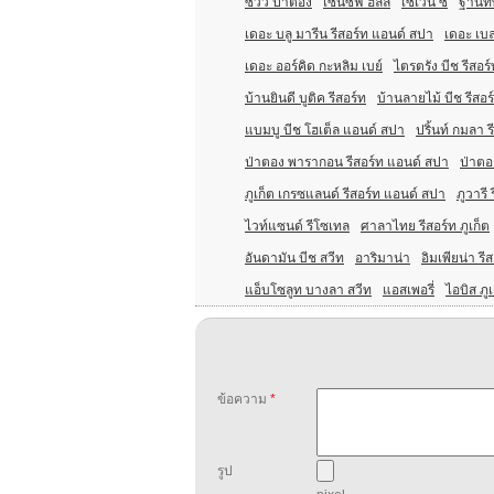
ซีวิว ป่าตอง
เซนซีฟ ฮิลล์
เซเว่น ซี
ฐานทิพ
เดอะ บลู มารีน รีสอร์ท แอนด์ สปา
เดอะ เบลล
เดอะ ออร์คิด กะหลิม เบย์
ไตรตรัง บีช รีสอร์
บ้านยินดี บูติค รีสอร์ท
บ้านลายไม้ บีช รีสอร
แบมบู บีช โฮเต็ล แอนด์ สปา
ปริ้นท์ กมลา ร
ป่าตอง พารากอน รีสอร์ท แอนด์ สปา
ป่าตอ
ภูเก็ต เกรซแลนด์ รีสอร์ท แอนด์ สปา
ภูวารี 
ไวท์แซนด์ รีโซเทล
ศาลาไทย รีสอร์ท ภูเก็ต
อันดามัน บีช สวีท
อาริมาน่า
อิมเพียน่า รี
แอ็บโซลูท บางลา สวีท
แอสเพอรี่
ไอบิส ภู
ข้อความ
*
รูป