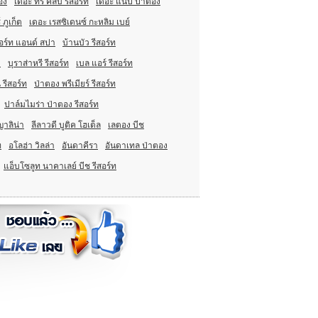
อง
เดอะ ทรี คลับ รีสอร์ท
เดอะ แน็ป ป่าตอง
ภูเก็ต
เดอะ เรสซิเดนซ์ กะหลิม เบย์
สอร์ท แอนด์ สปา
บ้านบัว รีสอร์ท
ต
บุราส่าหรี รีสอร์ท
เบล แอร์ รีสอร์ท
 รีสอร์ท
ป่าตอง พรีเมียร์ รีสอร์ท
ปาล์มไมร่า ป่าตอง รีสอร์ท
าลิน่า
ลีลาวดี บูติค โฮเต็ล
เลตอง บีช
ท
อโลฮ่า วิลล่า
อันดาคีรา
อันดาเทล ป่าตอง
แอ็บโซลูท นาคาเลย์ บีช รีสอร์ท