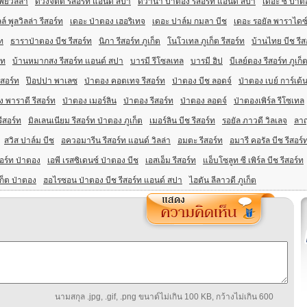
ย์วิลล่า
ดวงจิตต์ รีสอร์ท แอนด์ สปา
ดีวาน่า ป่าตอง รีสอร์ท แอนด์ สปา
เดอะ ซี ป่าต
์ พูลวิลล่า รีสอร์ท
เดอะ ป่าตอง เฮอริเทจ
เดอะ ปาล์ม กมลา บีช
เดอะ รอยัล พาราไดซ์ 
ท
ธาราป่าตอง บีช รีสอร์ท
นิภา รีสอร์ท ภูเก็ต
โนโวเทล ภูเก็ต รีสอร์ท
บ้านไทย บีช รี
์ท
บ้านหมากสง รีสอร์ท แอนด์ สปา
บารมี รีโซลเทล
บารมี ฮิป
บีเลย์ตอง รีสอร์ท ภูเก็
ีสอร์ท
ป๊อปปา พาเลซ
ป่าตอง คอตเทจ รีสอร์ท
ป่าตอง บีช ลอดจ์
ป่าตอง เบย์ การ์เด้น
ง พาราดี รีสอร์ท
ป่าตอง เมอร์ลิน
ป่าตอง รีสอร์ท
ป่าตอง ลอดจ์
ป่าตองเพิร์ล รีโซเทล
รีสอร์ท
มิลเลนเนียม รีสอร์ท ป่าตอง ภูเก็ต
เมอร์ลิน บีช รีสอร์ท
รอยัล ภาวดี วิลเลจ
ลาญ
สวิส ปาล์ม บีช
อควอมารีน รีสอร์ท แอนด์ วิลล่า
อมตะ รีสอร์ท
อมารี คอรัล บีช รีสอร์
สอร์ท ป่าตอง
เอพี เรสซิเดนซ์ ป่าตอง บีช
เอสเอ็ม รีสอร์ท
แอ็บโซลูท ซี เพิร์ล บีช รีสอร์ท
เก็ต ป่าตอง
ฮอไรซอน ป่าตอง บีช รีสอร์ท แอนด์ สปา
ไฮตัน ลีลาวดี ภูเก็ต
นามสกุล .jpg, .gif, .png ขนาด์ไม่เกิน 100 KB, กว้างไม่เกิน 600