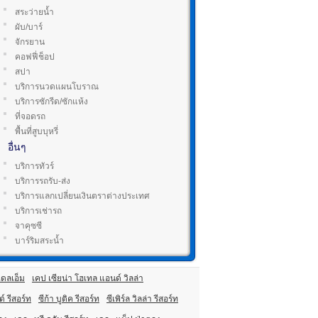
สระว่ายน้ำ
ผับ/บาร์
จักรยาน
คอฟฟี่ช็อป
สปา
บริการนวดแผนโบราณ
บริการซักรีด/ซักแห้ง
ที่จอดรถ
พื้นที่สูบบุหรี่
อื่นๆ
บริการทัวร์
บริการรถรับ-ส่ง
บริการแลกเปลี่ยนเงินตราต่างประเทศ
บริการเช่ารถ
จาคุซซี
บาร์ริมสระน้ำ
ดลเอ็ม
เคป เซียน่า โฮเทล แอนด์ วิลล่า
์ รีสอร์ท
ซีก้า บูติค รีสอร์ท
ซีเพิร์ล วิลล่า รีสอร์ท