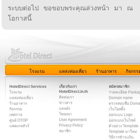
ระบบต่อไป ขอขอบพระคุณล่วงหน้า มา ณ
โอกาสนี้
โรงแรม
แหล่งท่องเที่ยว
ร้านอาหาร
กิจกรร
สมาชิก
|
เกี่ยวกับเรา
|
ติดต่อเรา
|
แผนผัง
|
ข่าวสาร
|
User A
HotelDirect Services
เกี่ยวกับเรา
สมัครสมาชิก
HotelDirect.in.th
โรงแรม
รายละเอียด Packa
ติดต่อเรา
แหล่งท่องเที่ยว
Domain name
ข่าวสาร
ร้านอาหาร
ตรวจสอบชื่อ Dom
แผนผัง
กิจกรรม
เว็บโฮสติ้ง
โฆษณา
เทศกาล
ออกแบบ Logo
User Agreement
ศูนย์ OTOP
ออกแบบเว็บไซต์
Privacy Policy
แพคเกจทัวร์
ตัวอย่าง Template
สมาชิก
Template มาใหม่
วิธีการชำระเงิน