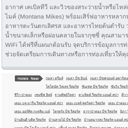
อากาศ เคเบิลทีวี และวิวของสระว่ายน้ำหรือไ
ไมค์ (Montana Mikes) พร้อมเสิร์ฟอาหารหลากห
อาหารตะวันตกเลิศรส และอาหารไทยต้นตำรับ ว่
น้ำขนาดเล็กหรือผ่อนคลายในจากุซซี่ คุณสามารถ
WiFi ได้ฟรีที่แผนกต้อนรับ จุดบริการข้อมูลการท่
ช่วยจัดเตรียมการเดินทางหรือการท่องเที่ยวให้ค
กมลา ดรีมส์
กมลา บีช อินน์
กมลา บีชฟรอนท์ อพาร์ทเ
โคโคนัท วิลเลจ รีสอร์ท
ซันเซท บีช รีสอร์ท
ซันวิง รีสอ
ซีวิว ป่าตอง
เซนซีฟ ฮิลล์
ฐานทิพย์วิลล่า
ดวงจิตต์ รีสอร์ท แอนด์ สปา
ดีวา
เดอะ บลู มารีน รีสอร์ท แอนด์ สปา
เดอะ เบลล์ พูลวิลล่า รีสอร์ท
เดอะ ป่าตอง 
เดอะ ออร์คิด กะหลิม เบย์
ไตรตรัง บีช รีสอร์ท
ธาราป่าตอง บีช รีสอร์ท
นิภา 
บ้านยินดี บูติค รีสอร์ท
บ้านลายไม้ บีช รีสอร์ท
บ้านหมากสง รีสอร์ท แอนด์ ส