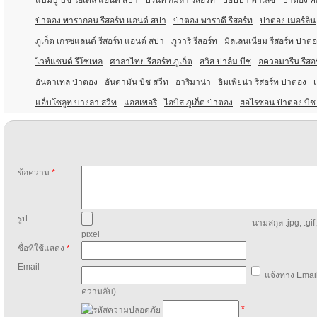
แบมบู บีช โฮเต็ล แอนด์ สปา
ปริ้นท์ กมลา รีสอร์ท
ป๊อปปา พาเลซ
ป่าตอง ค
ป่าตอง พารากอน รีสอร์ท แอนด์ สปา
ป่าตอง พาราดี รีสอร์ท
ป่าตอง เมอร์ลิน
ภูเก็ต เกรซแลนด์ รีสอร์ท แอนด์ สปา
ภูวารี รีสอร์ท
มิลเลนเนียม รีสอร์ท ป่าตอ
ไวท์แซนด์ รีโซเทล
ศาลาไทย รีสอร์ท ภูเก็ต
สวิส ปาล์ม บีช
อควอมารีน รีสอร
อันดาเทล ป่าตอง
อันดามัน บีช สวีท
อาริมาน่า
อิมเพียน่า รีสอร์ท ป่าตอง
แอ็บโซลูท บางลา สวีท
แอสเพอรี่
ไอบิส ภูเก็ต ป่าตอง
ฮอไรซอน ป่าตอง บีช 
ข้อความ
*
รูป
นามสกุล .jpg, .gif
pixel
ชื่อที่ใช้แสดง
*
Email
แจ้งทาง Email
ความลับ)
*