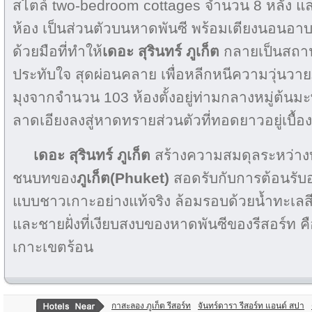
สไตล์ two-bedroom cottages จำนวน 8 หลัง แล
ห้อง เป็นส่วนตัวบนหาดพันซี พร้อมเตียงนอนอาบ
ด้วยมือที่ทำให้
เดอะ สุรินทร์ ภูเก็ต
กลายเป็นสถานท
ประทับใจ สุดผ่อนคลาย เพื่อหลีกหนีความวุ่นวา
มุงจากจำนวน 103 ห้องตั้งอยู่ท่ามกลางหมู่ต้นมะพร้า
ลาดเอียงลงสู่หาดทรายส่วนตัวที่ทอดยาวอยู่เบื้
เดอะ สุรินทร์ ภูเก็ต
สร้างความสมดุลระหว่าง
ชนบทของ
ภูเก็ต(Phuket)
สอดรับกับการต้อนรับอ
แบบชาวเกาะอย่างแท้จริง ล้อมรอบด้วยน้ำทะเลส
และชายฝั่งที่เงียบสงบของหาดพันซีของรีสอร์ท คื
เกาะเขตร้อน
กาสะลอง ภูเก็ต รีสอร์ท
จันทร์ดารา รีสอร์ท แอนด์ สปา