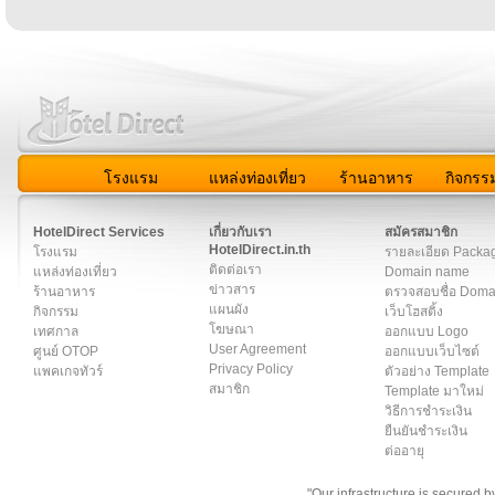
โรงแรม
แหล่งท่องเที่ยว
ร้านอาหาร
กิจกรร
สมาชิก
|
เกี่ยวกับเรา
|
ติดต่อเรา
|
แผนผัง
|
ข่าวสาร
|
User A
HotelDirect Services
เกี่ยวกับเรา
สมัครสมาชิก
HotelDirect.in.th
โรงแรม
รายละเอียด Packa
ติดต่อเรา
แหล่งท่องเที่ยว
Domain name
ข่าวสาร
ร้านอาหาร
ตรวจสอบชื่อ Dom
แผนผัง
กิจกรรม
เว็บโฮสติ้ง
โฆษณา
เทศกาล
ออกแบบ Logo
User Agreement
ศูนย์ OTOP
ออกแบบเว็บไซต์
Privacy Policy
แพคเกจทัวร์
ตัวอย่าง Template
สมาชิก
Template มาใหม่
วิธีการชำระเงิน
ยืนยันชำระเงิน
ต่ออายุ
"Our infrastructure is secured 