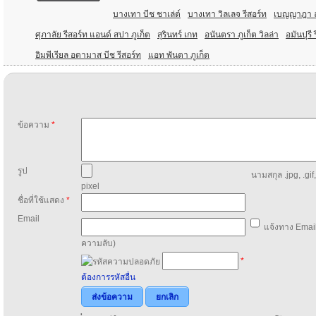
บางเทา บีช ชาเล่ต์
บางเทา วิลเลจ รีสอร์ท
เบญญาฎา ล
ศุภาลัย รีสอร์ท แอนด์ สปา ภูเก็ต
สุรินทร์ เกท
อนันตรา ภูเก็ต วิลล่า
อมันปุรี 
อิมพีเรียล อดามาส บีช รีสอร์ท
แอท พันตา ภูเก็ต
ข้อความ
*
รูป
นามสกุล .jpg, .gif
pixel
ชื่อที่ใช้แสดง
*
Email
แจ้งทาง Email
ความลับ)
*
ต้องการรหัสอื่น
ส่งข้อความ
ยกเลิก